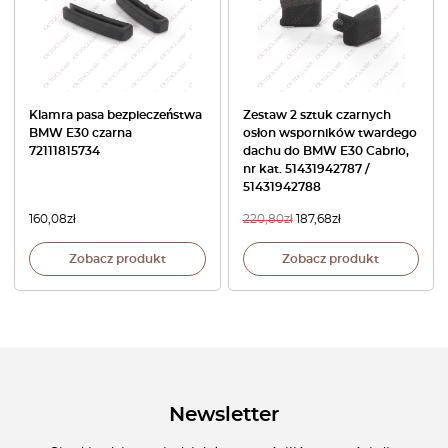
Klamra pasa bezpieczeństwa
Zestaw 2 sztuk czarnych
BMW E30 czarna
osłon wsporników twardego
72111815734
dachu do BMW E30 Cabrio,
nr kat. 51431942787 /
51431942788
160,08
zł
220,80
zł
187,68
zł
Zobacz produkt
Zobacz produkt
Newsletter