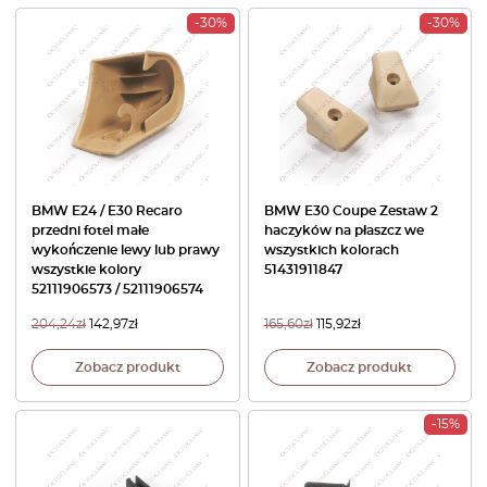
-30%
-30%
BMW E24 / E30 Recaro
BMW E30 Coupe Zestaw 2
przedni fotel małe
haczyków na płaszcz we
wykończenie lewy lub prawy
wszystkich kolorach
wszystkie kolory
51431911847
52111906573 / 52111906574
204,24
zł
142,97
zł
165,60
zł
115,92
zł
Zobacz produkt
Zobacz produkt
-15%