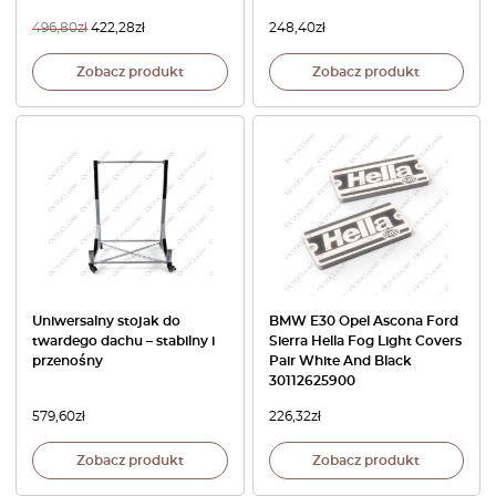
496,80
zł
422,28
zł
248,40
zł
Zobacz produkt
Zobacz produkt
Uniwersalny stojak do
BMW E30 Opel Ascona Ford
twardego dachu – stabilny i
Sierra Hella Fog Light Covers
przenośny
Pair White And Black
30112625900
579,60
zł
226,32
zł
Zobacz produkt
Zobacz produkt