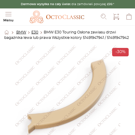
Darmowa wysyłka na cały świat
dla zamówień powyżej £99.*
Szukaj
Menu
BMW
E30
BMW E30 Touring Osłona zawiasu drzwi
bagażnika lewa lub prawa Wszystkie kolory 51491947941 / 51491947942
-30%