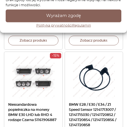
funkcje i możliwości.
BMW E30 Ellipsoid Headlight
Pusty przełącznik do konsoli
Adjuster Screw Repair Kit
środkowej BMW E30 z
Set Black 63121385397
portem USB do ładowania,
Wyrażam zgodę
czarny, nr kat. 64111368498
Polityka prywatności
Regulamin
160,08
zł
220,80
zł
Zobacz produkt
Zobacz produkt
-15%
Niestandardowa
BMW E28 / E30 / E34 / Z1
popielniczka na monety
Speed Sensor 12141713007 /
BMW E30 LHD lub RHD 4
12141715030 / 12141720852 /
rodzaje Czarna 51161906887
12141720854 / 12141720856 /
12141720858