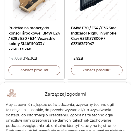
Pudełko na monety do
BMW E30 / E34 / E36 Side
konsoli środkowej BMW E24
Indicator Right in Smoke
/ E28 / E30 / E34 Wszystkie
Gray 63131378009 /
kolory 51418110033 /
63318357047
72601971248
441,60
zł
375,36
zł
115,92
zł
Zobacz produkt
Zobacz produkt
Zarządzaj zgodami
Aby zapewnić najlepsze doświadczenia, używamy technologii,
takich jak pliki cookie, do przechowywania i/lub uzyskiwania
dostępu do informacji o urządzeniu. Zgoda na te technologie
umożliwi nam przetwarzanie danych, takich jak zachowanie
podczas przeglądania lub unikalne identyfikatory na tej stronie.
Brak zgody lub jej wycofanie może negatywnie wpłynąć na niektóre