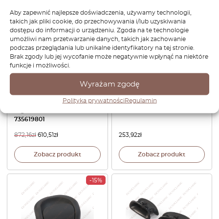
-30%
Aby zapewnić najlepsze doświadczenia, używamy technologii,
takich jak pliki cookie, do przechowywania i/lub uzyskiwania
dostępu do informacji o urządzeniu. Zgoda na te technologie
umożliwi nam przetwarzanie danych, takich jak zachowanie
podczas przeglądania lub unikalne identyfikatory na tej stronie.
Brak zgody lub jej wycofanie może negatywnie wpłynąć na niektóre
funkcje i możliwości.
Wyrażam zgodę
Osłona haka holowniczego
Fiat 500 C X Abarth 595 695
Polityka prywatności
Regulamin
tylnego zderzaka Fiat 500
Hood Vent Grille Black
zagruntowana 735657236
735619801
872,16
zł
610,51
zł
253,92
zł
Zobacz produkt
Zobacz produkt
-15%