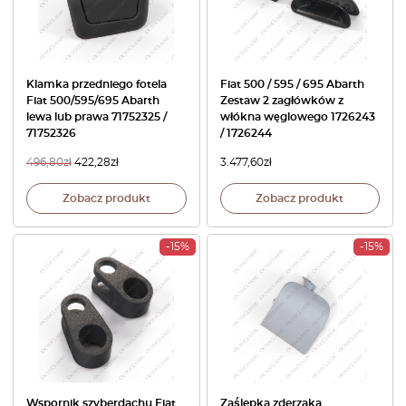
Klamka przedniego fotela
Fiat 500 / 595 / 695 Abarth
Fiat 500/595/695 Abarth
Zestaw 2 zagłówków z
lewa lub prawa 71752325 /
włókna węglowego 1726243
71752326
/ 1726244
496,80
zł
422,28
zł
3.477,60
zł
Zobacz produkt
Zobacz produkt
-15%
-15%
Wspornik szyberdachu Fiat
Zaślepka zderzaka