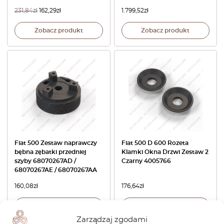
231,84
zł
162,29
zł
1.799,52
zł
Zobacz produkt
Zobacz produkt
Fiat 500 Zestaw naprawczy
Fiat 500 D 600 Rozeta
bębna zębatki przedniej
Klamki Okna Drzwi Zestaw 2
szyby 68070267AD /
Czarny 4005766
68070267AE / 68070267AA
160,08
zł
176,64
zł
Zobacz produkt
Zobacz produkt
Zarządzaj zgodami