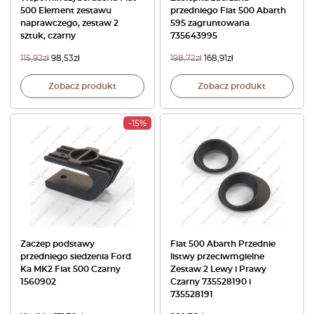
500 Element zestawu
przedniego Fiat 500 Abarth
naprawczego, zestaw 2
595 zagruntowana
sztuk, czarny
735643995
115,92
zł
98,53
zł
198,72
zł
168,91
zł
Zobacz produkt
Zobacz produkt
-15%
Zaczep podstawy
Fiat 500 Abarth Przednie
przedniego siedzenia Ford
listwy przeciwmgielne
Ka MK2 Fiat 500 Czarny
Zestaw 2 Lewy i Prawy
1560902
Czarny 735528190 i
735528191