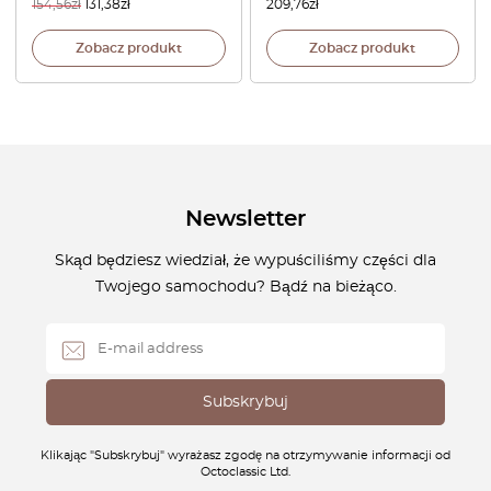
154,56
zł
131,38
zł
209,76
zł
Zobacz produkt
Zobacz produkt
Newsletter
Skąd będziesz wiedział, że wypuściliśmy części dla
Twojego samochodu? Bądź na bieżąco.
Klikając "Subskrybuj" wyrażasz zgodę na otrzymywanie informacji od
Octoclassic Ltd.