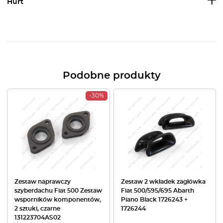
Hurt
Podobne produkty
-30%
Zestaw naprawczy
Zestaw 2 wkładek zagłówka
szyberdachu Fiat 500 Zestaw
Fiat 500/595/695 Abarth
wsporników komponentów,
Piano Black 1726243 +
2 sztuki, czarne
1726244
131223704AS02