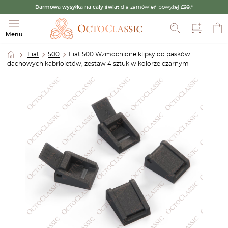
Darmowa wysyłka na cały świat
dla zamówień powyżej £99.*
Szukaj
Menu
Fiat
500
Fiat 500 Wzmocnione klipsy do pasków
dachowych kabrioletów, zestaw 4 sztuk w kolorze czarnym