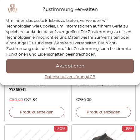
Zustimmung verwalten
-15%
Um Ihnen das beste Erlebnis zu bieten, verwenden wir
Technologien wie Cookies, um Informationen auf Ihrem Gerät zu
speichern und/oder darauf zuzugreifen. Die Zustimmung zu diesen
Technologien ermöglicht es uns, Daten wie Ihr Surfverhalten oder
eindeutige IDs auf dieser Website zu verarbeiten. Die Nicht-
Zustimmung oder der Widerruf der Zustimmung kann bestimmte
Funktionen und Eigenschaften beeinträchtigen.
Akzeptieren
Fiat 500
Fiat 500 / 595 / 695 Abarth
Schiebedachhalterung
Kohlefaser
Datenschutzerklärung
AGB
Reparatursatz 3er-Set links
Kopfstützeneinsatz 2er Set
oder rechts schwarz
Sitze 1726243 / 1726244
77365912
€
50,40
€
42,84
€
756,00
Produkt anzeigen
Produkt anzeigen
-30%
-15%