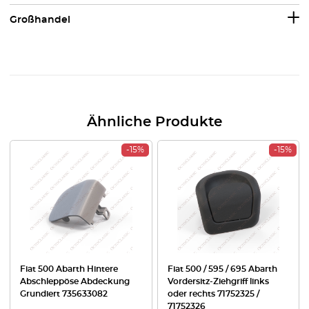
Großhandel
Ähnliche Produkte
-15%
-15%
Fiat 500 Abarth Hintere
Fiat 500 / 595 / 695 Abarth
Abschleppöse Abdeckung
Vordersitz-Ziehgriff links
Grundiert 735633082
oder rechts 71752325 /
71752326