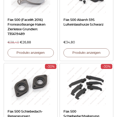
Fiat 500 (Facelift 2016)
Fiat 500 Abarth 595
Frontstoßstange Haken
Lufteinlasshutze Schwarz
Zierleiste Grundiert
735619489
€
38,40
€
26,88
€
34,80
Produkt anzeigen
Produkt anzeigen
-30%
-30%
Fiat 500 Schiebedach-
Fiat 500
Reparatursatz,
Schiebedachhalterung