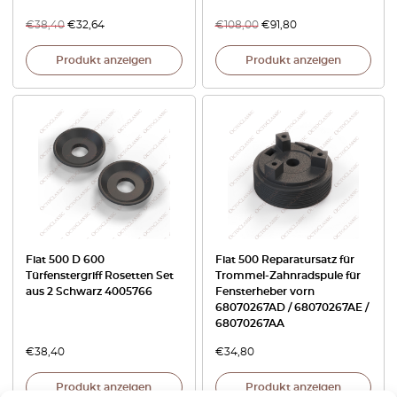
€
38,40
€
32,64
€
108,00
€
91,80
Produkt anzeigen
Produkt anzeigen
Fiat 500 D 600
Fiat 500 Reparatursatz für
Türfenstergriff Rosetten Set
Trommel-Zahnradspule für
aus 2 Schwarz 4005766
Fensterheber vorn
68070267AD / 68070267AE /
68070267AA
€
38,40
€
34,80
Produkt anzeigen
Produkt anzeigen