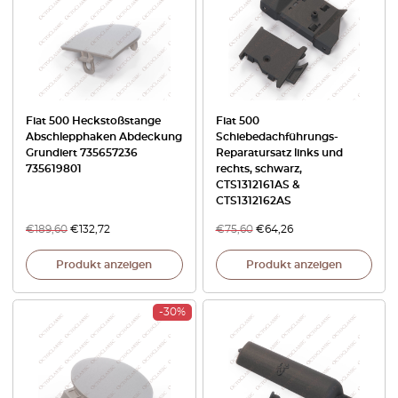
Fiat 500 Heckstoßstange
Fiat 500
Abschlepphaken Abdeckung
Schiebedachführungs-
Grundiert 735657236
Reparatursatz links und
735619801
rechts, schwarz,
CTS1312161AS &
CTS1312162AS
€
189,60
€
132,72
€
75,60
€
64,26
Produkt anzeigen
Produkt anzeigen
-30%