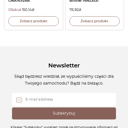
GNA7692AB
stronie T4N23531
176,64
zł
150,14
zł
115,92
zł
Zobacz produkt
Zobacz produkt
Newsletter
Skąd będziesz wiedział, że wypuściliśmy części dla
Twojego samochodu? Bądź na bieżąco.
Klikając "Subskrybuj" wyrażasz zgodę na otrzymywanie informacji od