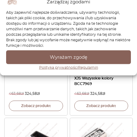
Zarządzaj zgodami
Aby zapewnić najlepsze doświadczenia, używamy technologii,
-30%
-30%
takich jak pliki cookie, do przechowywania i/lub uzyskiwania
dostępu do informacji o urządzeniu. Zgoda na te technologie
umożliwi nam przetwarzanie danych, takich jak zachowanie
podczas przeglądania lub unikalne identyfikatory na tej stronie.
Brak zgody lub jej wycofanie może negatywnie wpłynąć na niektóre
funkcje i możliwości.
Wyrażam zgodę
Emblemat tylny Jaguar XJS
Wewnętrzna osłona
Polityka prywatności
Regulamin
czarny BCC3665
przedniego siedzenia Jaguar
XJS Wszystkie kolory
BCC7969
463,68
zł
324,58
zł
463,68
zł
324,58
zł
Zobacz produkt
Zobacz produkt