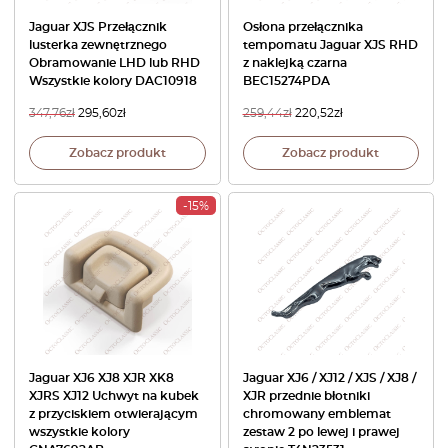
Jaguar XJS Przełącznik
Osłona przełącznika
lusterka zewnętrznego
tempomatu Jaguar XJS RHD
Obramowanie LHD lub RHD
z naklejką czarna
Wszystkie kolory DAC10918
BEC15274PDA
347,76
zł
295,60
zł
259,44
zł
220,52
zł
Zobacz produkt
Zobacz produkt
-15%
Jaguar XJ6 XJ8 XJR XK8
Jaguar XJ6 / XJ12 / XJS / XJ8 /
XJRS XJ12 Uchwyt na kubek
XJR przednie błotniki
z przyciskiem otwierającym
chromowany emblemat
wszystkie kolory
zestaw 2 po lewej i prawej