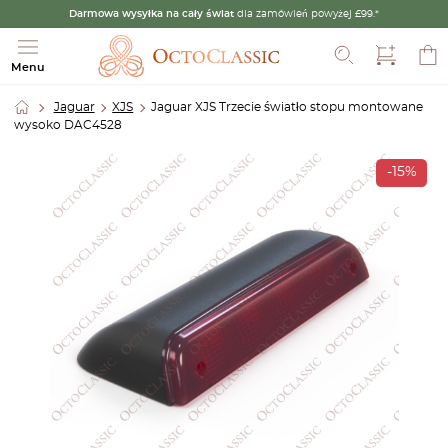
Darmowa wysyłka na cały świat
dla zamówień powyżej £99.*
Szukaj
Menu
Jaguar
XJS
Jaguar XJS Trzecie światło stopu montowane
wysoko DAC4528
-15%