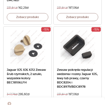
DAC1821
231,84
zł
162,29
zł
231,84
zł
197,06
zł
Zobacz produkt
Zobacz produkt
-15%
-15%
Jaguar XJS XJ6 XJ12 Zestaw
Zestaw pokrętła regulacji
śrub rzymskich, 2 sztuki,
siedzenia i rozety Jaguar XJS,
wszystkie kolory
lewy lub prawy, czarny
BEC18106LFH
BDC8204 i
BDC8979/BDC8978
347,76
zł
295,60
zł
231,84
zł
197,06
zł
Zobacz produkt
Zobacz produkt