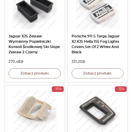
Jaguar XJS Zestaw
Porsche 911 S Targa Jaguar
Wymienny Popielniczki
XJ XJS Hella 155 Fog Lights
Konsoli Środkowej Ski Slope
Covers Set Of 2 White And
Zestaw 2 Czarny
Black
270,48
zł
331,20
zł
Zobacz produkt
Zobacz produkt
-15%
-15%