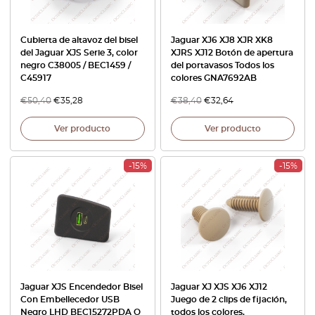
Cubierta de altavoz del bisel
Jaguar XJ6 XJ8 XJR XK8
del Jaguar XJS Serie 3, color
XJRS XJ12 Botón de apertura
negro C38005 / BEC1459 /
del portavasos Todos los
C45917
colores GNA7692AB
€
50,40
€
35,28
€
38,40
€
32,64
Ver producto
Ver producto
-15%
-15%
Jaguar XJS Encendedor Bisel
Jaguar XJ XJS XJ6 XJ12
Con Embellecedor USB
Juego de 2 clips de fijación,
Negro LHD BEC15272PDA O
todos los colores,