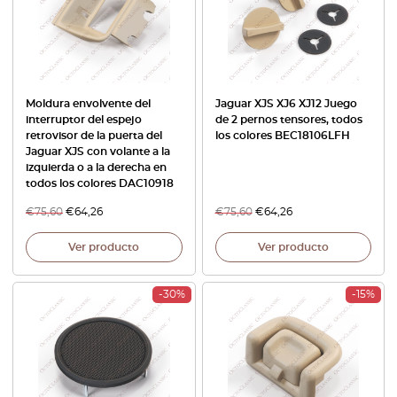
Moldura envolvente del
Jaguar XJS XJ6 XJ12 Juego
interruptor del espejo
de 2 pernos tensores, todos
retrovisor de la puerta del
los colores BEC18106LFH
Jaguar XJS con volante a la
izquierda o a la derecha en
todos los colores DAC10918
€
75,60
€
64,26
€
75,60
€
64,26
Ver producto
Ver producto
-30%
-15%