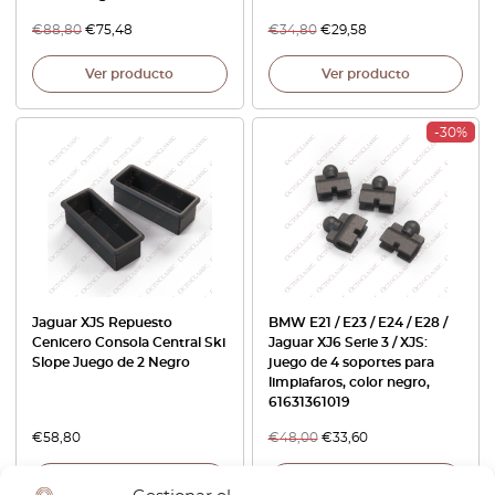
€
88,80
€
75,48
€
34,80
€
29,58
Ver producto
Ver producto
-30%
Jaguar XJS Repuesto
BMW E21 / E23 / E24 / E28 /
Cenicero Consola Central Ski
Jaguar XJ6 Serie 3 / XJS:
Slope Juego de 2 Negro
juego de 4 soportes para
limpiafaros, color negro,
61631361019
€
58,80
€
48,00
€
33,60
Ver producto
Ver producto