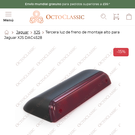
Envío mundial gratuito
para pedidos superiores a £99.*
Buscar
Menú
Jaguar
XJS
Tercera luz de freno de montaje alto para
Jaguar XJS DAC4528
-15%