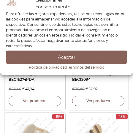
Gestionar el
consentimiento
-15%
-30%
Para ofrecer las mejores experiencias, utilizamos tecnologías como
las cookies para almacenar y/o acceder a la información del
dispositivo. Consentir el uso de estas tecnologías nos permitirá
procesar datos como el comportamiento de navegación o
identificadores únicos en este sitio. No dar el consentimiento o
retirarlo puede afectar negativamente ciertas funciones y
características.
Aceptar
Bisel del interruptor de
Marco de palanca de
Política de privacidad
Términos del servicio
crucero Jaguar XJS RHD con
cambios para Jaguar XJS
adhesivo negro
Serie 3 XJ12, color negro
BEC15274PDA
BEC12094
€
56,40
€
47,94
€
75,60
€
52,92
Ver producto
Ver producto
-15%
-15%