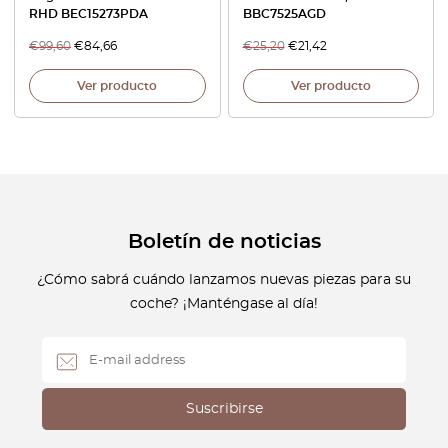
RHD BEC15273PDA
BBC7525AGD
€
99,60
€
84,66
€
25,20
€
21,42
Ver producto
Ver producto
Boletín de noticias
¿Cómo sabrá cuándo lanzamos nuevas piezas para su
coche? ¡Manténgase al día!