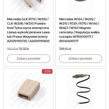
Mercedes SLK R170 / W202 /
Mercedes W124 / W202 /
CLK W208 / W210 Przedni
W210 / R129 / R170 / W140 /
fotel Tylna szyna zewnętrzna
W463 / W163 Magnes
Listwa wykończeniowa Lewa
centralny / Regulacja wałka
lub Prawa Wszystkie kolory
rozrządu A1190510077 /
A2029190720 / A2029190820
A1040500177
165,60
zł
115,92
zł
369,84
zł
Zobacz produkt
Zobacz produkt
-30%