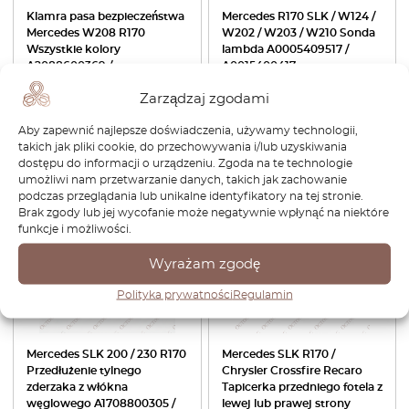
Klamra pasa bezpieczeństwa
Mercedes R170 SLK / W124 /
Mercedes W208 R170
W202 / W203 / W210 Sonda
Wszystkie kolory
lambda A0005409517 /
A2088600369 /
A0015400417
A2088600469
Zarządzaj zgodami
303,60
zł
212,52
zł
342,24
zł
Aby zapewnić najlepsze doświadczenia, używamy technologii,
takich jak pliki cookie, do przechowywania i/lub uzyskiwania
Zobacz produkt
Zobacz produkt
dostępu do informacji o urządzeniu. Zgoda na te technologie
umożliwi nam przetwarzanie danych, takich jak zachowanie
podczas przeglądania lub unikalne identyfikatory na tej stronie.
-30%
Brak zgody lub jej wycofanie może negatywnie wpłynąć na niektóre
funkcje i możliwości.
Wyrażam zgodę
Polityka prywatności
Regulamin
Mercedes SLK 200 / 230 R170
Mercedes SLK R170 /
Przedłużenie tylnego
Chrysler Crossfire Recaro
zderzaka z włókna
Tapicerka przedniego fotela z
węglowego A1708800305 /
lewej lub prawej strony