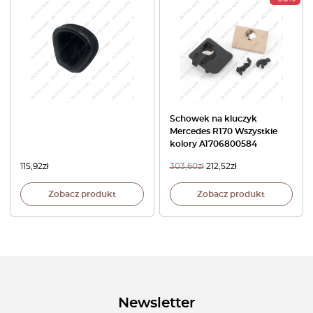
Schowek na kluczyk
Mercedes R170 Wszystkie
kolory A1706800584
115,92
zł
303,60
zł
212,52
zł
Zobacz produkt
Zobacz produkt
Newsletter