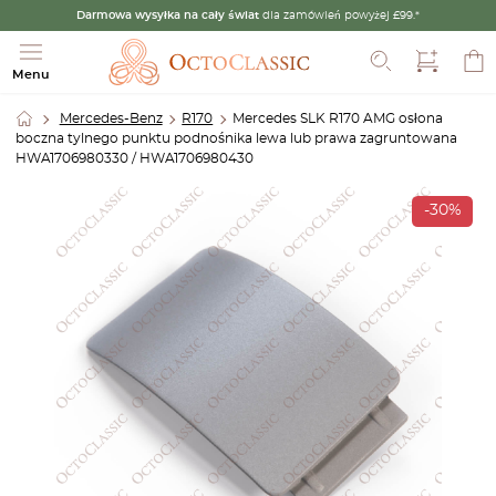
Darmowa wysyłka na cały świat
dla zamówień powyżej £99.*
Szukaj
Menu
Mercedes-Benz
R170
Mercedes SLK R170 AMG osłona
boczna tylnego punktu podnośnika lewa lub prawa zagruntowana
HWA1706980330 / HWA1706980430
-30%