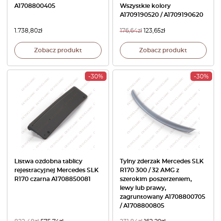
A1708800405
Wszystkie kolory
A1709190520 / A1709190620
1.738,80
zł
176,64
zł
123,65
zł
Zobacz produkt
Zobacz produkt
-30%
-30%
Listwa ozdobna tablicy
Tylny zderzak Mercedes SLK
rejestracyjnej Mercedes SLK
R170 300 / 32 AMG z
R170 czarna A1708850081
szerokim poszerzeniem,
lewy lub prawy,
zagruntowany A1708800705
/ A1708800805