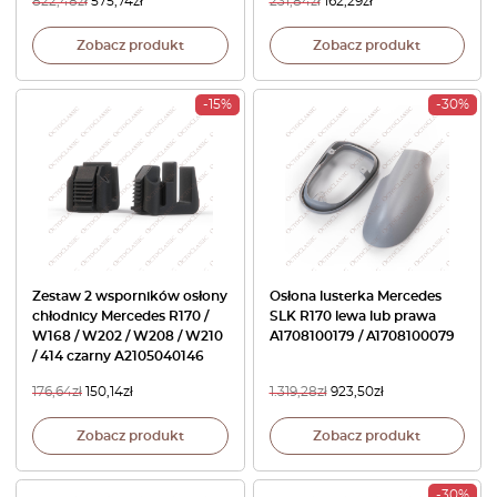
822,48
zł
575,74
zł
231,84
zł
162,29
zł
Zobacz produkt
Zobacz produkt
-15%
-30%
Zestaw 2 wsporników osłony
Osłona lusterka Mercedes
chłodnicy Mercedes R170 /
SLK R170 lewa lub prawa
W168 / W202 / W208 / W210
A1708100179 / A1708100079
/ 414 czarny A2105040146
176,64
zł
150,14
zł
1.319,28
zł
923,50
zł
Zobacz produkt
Zobacz produkt
-30%