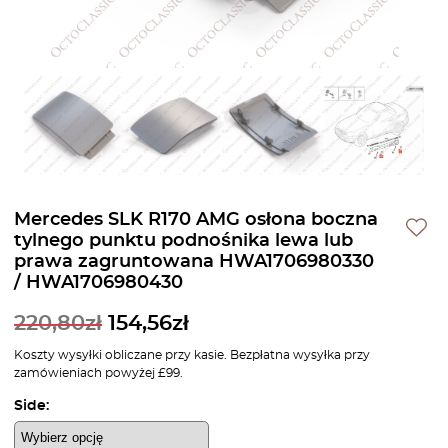
Mercedes SLK R170 AMG osłona boczna
tylnego punktu podnośnika lewa lub
prawa zagruntowana HWA1706980330
/ HWA1706980430
220,80
zł
154,56
zł
Koszty wysyłki obliczane przy kasie. Bezpłatna wysyłka przy
zamówieniach powyżej £99.
Side: