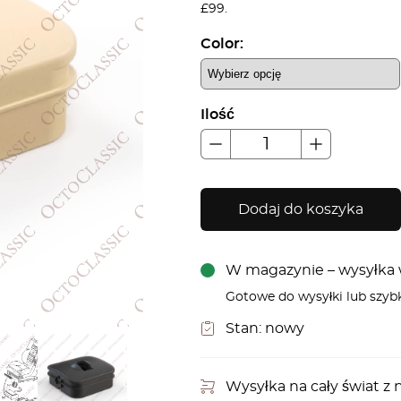
£99.
Color:
Ilość
Dodaj do koszyka
W magazynie – wysyłka w
Gotowe do wysyłki lub szyb
Stan:
nowy
Wysyłka na cały świat 