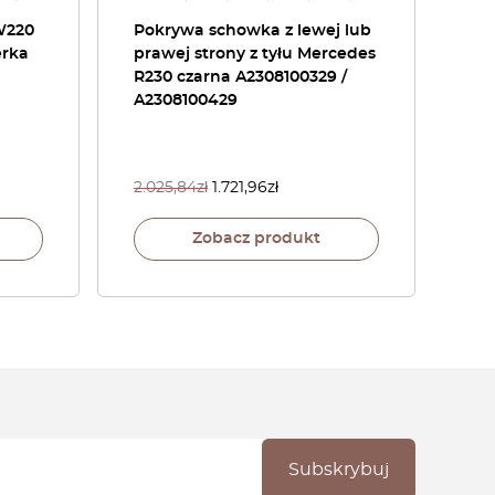
W220
Pokrywa schowka z lewej lub
erka
prawej strony z tyłu Mercedes
R230 czarna A2308100329 /
A2308100429
2.025,84
zł
1.721,96
zł
Zobacz produkt