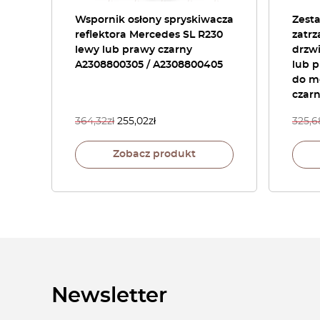
Wspornik osłony spryskiwacza
Zest
reflektora Mercedes SL R230
zatr
lewy lub prawy czarny
drzw
A2308800305 / A2308800405
lub p
do m
czar
364,32
zł
255,02
zł
325,6
Zobacz produkt
Newsletter