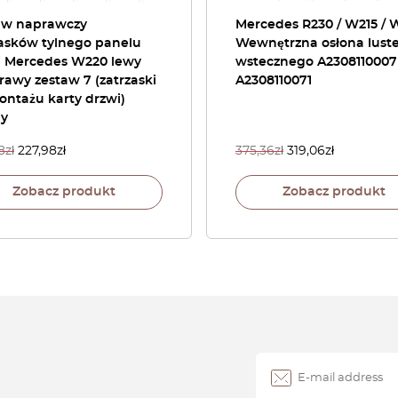
aw naprawczy
Mercedes R230 / W215 / 
zasków tylnego panelu
Wewnętrzna osłona lust
i Mercedes W220 lewy
wstecznego A2308110007
rawy zestaw 7 (zatrzaski
A2308110071
ontażu karty drzwi)
ny
8
zł
227,98
zł
375,36
zł
319,06
zł
Zobacz produkt
Zobacz produkt