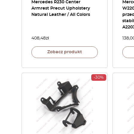
Mercedes R230 Center
Merc
Armrest Precut Upholstery
W220
Natural Leather / All Colors
prze
stabi
A220
408,48
zł
138,0
Zobacz produkt
-30%