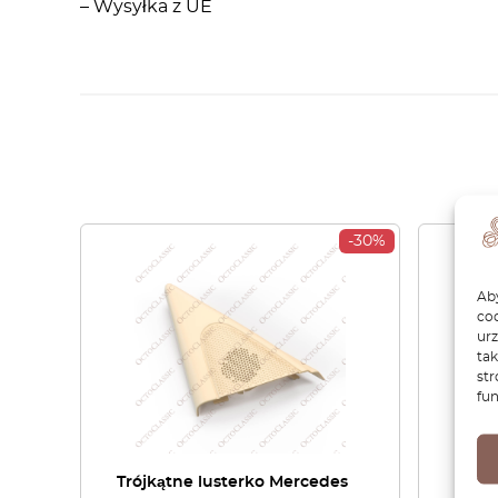
– Wysyłka z UE
-30%
Aby
coo
ur
tak
str
fun
Trójkątne lusterko Mercedes
Merc