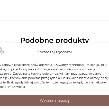
Podobne produkty
Zarządzaj zgodami
 zapewnić najlepsze doświadczenia, używamy technologii, takich jak pliki
kie, do przechowywania i/lub uzyskiwania dostępu do informacji o
ządzeniu. Zgoda na te technologie umożliwi nam przetwarzanie danych,
ich jak zachowanie podczas przeglądania lub unikalne identyfikatory na tej
onie. Brak zgody lub jej wycofanie może negatywnie wpłynąć na niektóre
kcje i możliwości.
Wyrażam zgodę
edes R230 Car Cover
Zaślepka przedniego ha