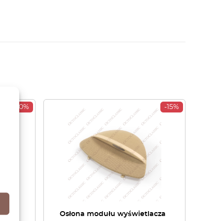
-30%
-15%
ka
Osłona modułu wyświetlacza