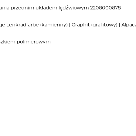
wania przednim układem lędźwiowym 2208000878
eige Lenkradfarbe (kamienny) | Graphit (grafitowy) | Alpac
roszkiem polimerowym