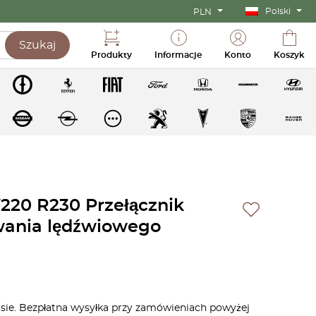
Polski
PLN
Szukaj
Produkty
Informacje
Konto
Koszyk
20 R230 Przełącznik
wania lędźwiowego
asie. Bezpłatna wysyłka przy zamówieniach powyżej