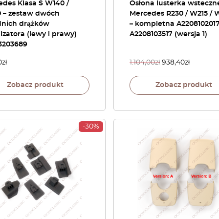
edes Klasa S W140 /
Osłona lusterka wstecz
 – zestaw dwóch
Mercedes R230 / W215 / 
dnich drążków
– kompletna A220810201
lizatora (lewy i prawy)
A2208103517 (wersja 1)
3203689
0
zł
1.104,00
zł
938,40
zł
Zobacz produkt
Zobacz produkt
-30%