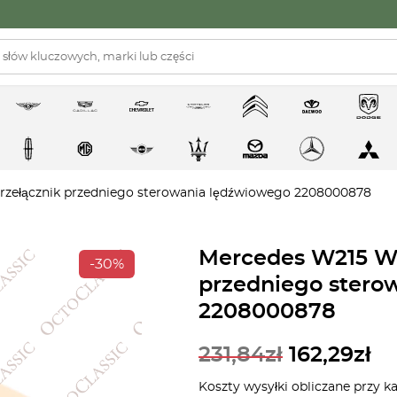
zełącznik przedniego sterowania lędźwiowego 2208000878
Mercedes W215 W2
-30%
przedniego stero
2208000878
231,84
zł
162,29
zł
Koszty wysyłki obliczane przy k