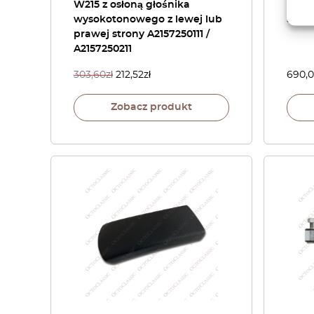
W215 z osłoną głośnika
Indoo
wysokotonowego z lewej lub
Soft 
prawej strony A2157250111 /
A2157250211
303,60
zł
212,52
zł
690,
Zobacz produkt