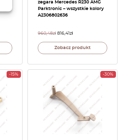
R230
zegara Mercedes R230 AMG
22 /
Parktronic – wszystkie kolory
A2306802636
960,48
zł
816,41
zł
Zobacz produkt
-15%
-30%