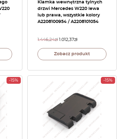
nego
Klamka wewnętrzna tylnych
W220
drzwi Mercedes W220 lewa
7
lub prawa, wszystkie kolory
A2208100954 / A2208101054
1.446,24
zł
1.012,37
zł
Zobacz produkt
-15%
-15%