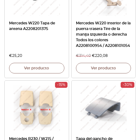
Mercedes W220 Tapa de
Mercedes W220 interior de la
antena A2208201375
puerta trasera Tire de la
manija izquierda o derecha
Todos los colores
A2208100954 / A2208101054
€
25,20
€
314,40
€
220,08
Ver producto
Ver producto
-15%
-30%
Mercedes R230 / W215 /
Tapa del gancho de