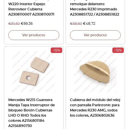
W220 Interior Espejo
remolque delantero
Retrovisor Cubierta
Mercedes R230 Imprimado
A2308110007 A2308110071
A2308851722 / A2308851822
€
81,60
€
69,36
€
69,60
€
48,72
Ver producto
Ver producto
-15%
-15%
Mercedes W215 Guantera
Cubierta del módulo del reloj
Manija Tapa Interruptor de
con pantalla Parktronic para
bloqueo Botón Cubiertas
Mercedes R230 AMG, todos
LHD O RHD Todos los
los colores, A2306802636
colores A2156801184
A2156890730