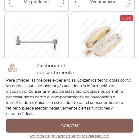
Ver producto
Ver producto
-30%
Gestionar el
Juego de 2 barras
Mercedes R230 / W215 /
consentimiento
estabilizadoras delanteras
W220 Espejo Retrovisor –
Para ofrecer las mejores experiencias, utilizamos tecnologías como
para Mercedes Clase S W140
Completo A2208100017
las cookies para almacenar y/o acceder a la información del
/ W220 (izquierda y derecha)
(Versión 2)
dispositivo. Consentir el uso de estas tecnologías nos permitirá
A2203203689
procesar datos como el comportamiento de navegación o
identificadores únicos en este sitio. No dar el consentimiento o
€
30,00
€
240,00
€
168,00
retirarlo puede afectar negativamente ciertas funciones y
características.
Ver producto
Ver producto
Aceptar
-30%
Política de privacidad
Términos del servicio