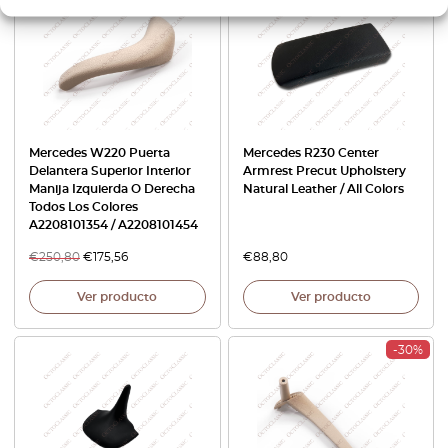
Mercedes W220 Puerta
Mercedes R230 Center
Delantera Superior Interior
Armrest Precut Upholstery
Manija Izquierda O Derecha
Natural Leather / All Colors
Todos Los Colores
A2208101354 / A2208101454
€
250,80
€
175,56
€
88,80
Ver producto
Ver producto
-30%