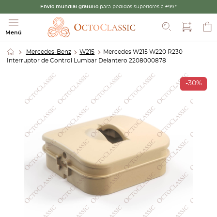
Envío mundial gratuito
para pedidos superiores a £99.*
Buscar
Menú
Mercedes-Benz
W215
Mercedes W215 W220 R230
Interruptor de Control Lumbar Delantero 2208000878
-30%