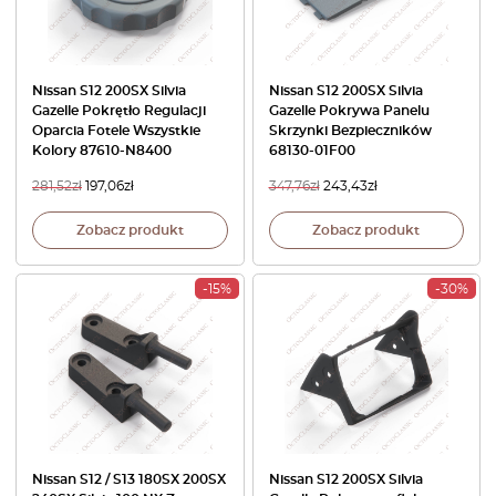
Nissan S12 200SX Silvia
Nissan S12 200SX Silvia
Gazelle Pokrętło Regulacji
Gazelle Pokrywa Panelu
Oparcia Fotele Wszystkie
Skrzynki Bezpieczników
Kolory 87610-N8400
68130-01F00
281,52
zł
197,06
zł
347,76
zł
243,43
zł
Zobacz produkt
Zobacz produkt
-15%
-30%
Nissan S12 / S13 180SX 200SX
Nissan S12 200SX Silvia