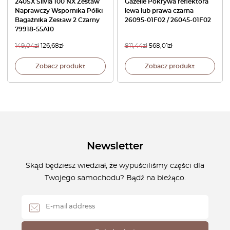
240SX Silvia 100 NX Zestaw
Gazelle Pokrywa reflektora
Naprawczy Wspornika Półki
lewa lub prawa czarna
Bagażnika Zestaw 2 Czarny
26095-01F02 / 26045-01F02
79918-55A10
149,04
zł
126,68
zł
811,44
zł
568,01
zł
Zobacz produkt
Zobacz produkt
Newsletter
Skąd będziesz wiedział, że wypuściliśmy części dla
Twojego samochodu? Bądź na bieżąco.