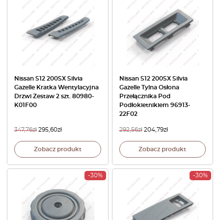
Nissan S12 200SX Silvia
Nissan S12 200SX Silvia
Gazelle Kratka Wentylacyjna
Gazelle Tylna Osłona
Drzwi Zestaw 2 szt. 80980-
Przełącznika Pod
K01F00
Podłokietnikiem 96913-
22F02
347,76
zł
295,60
zł
292,56
zł
204,79
zł
Zobacz produkt
Zobacz produkt
-30%
-30%