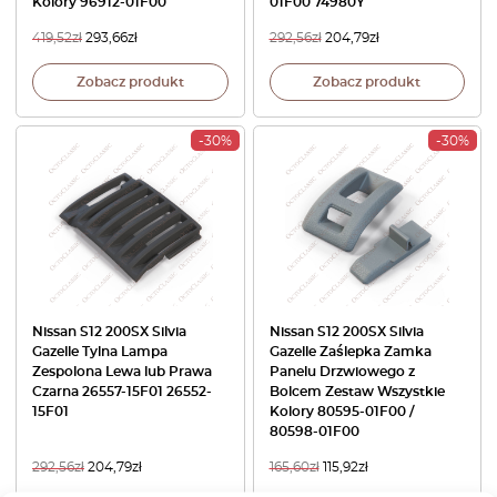
Kolory 96912-01F00
01F00 74980Y
419,52
zł
293,66
zł
292,56
zł
204,79
zł
Zobacz produkt
Zobacz produkt
-30%
-30%
Nissan S12 200SX Silvia
Nissan S12 200SX Silvia
Gazelle Tylna Lampa
Gazelle Zaślepka Zamka
Zespolona Lewa lub Prawa
Panelu Drzwiowego z
Czarna 26557-15F01 26552-
Bolcem Zestaw Wszystkie
15F01
Kolory 80595-01F00 /
80598-01F00
292,56
zł
204,79
zł
165,60
zł
115,92
zł