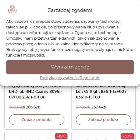
Zobacz produkt
Zobacz produkt
Zarządzaj zgodami
-30%
-15%
Aby zapewnić najlepsze doświadczenia, używamy technologii,
takich jak pliki cookie, do przechowywania i/lub uzyskiwania
dostępu do informacji o urządzeniu. Zgoda na te technologie
umożliwi nam przetwarzanie danych, takich jak zachowanie
podczas przeglądania lub unikalne identyfikatory na tej stronie.
Brak zgody lub jej wycofanie może negatywnie wpłynąć na niektóre
funkcje i możliwości.
Wyrażam zgodę
Nissan S12 200SX Silvia
Nissan S12 200SX Silvia
Polityka prywatności
Regulamin
Gazelle Zestaw Przełącznika
Gazelle Rear Quarter
Szyby Elektrycznej Pasażera
Window Handle Assembly
LHD lub RHD Czarny 80951-
Left Or Right 83611-15F00 /
07F00 25411-01F01
83610-15F00
380,88
zł
266,62
zł
314,64
zł
267,44
zł
Zobacz produkt
Zobacz produkt
-15%
-30%