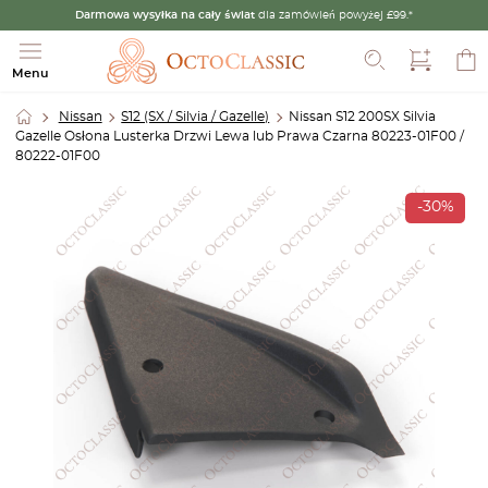
Darmowa wysyłka na cały świat
dla zamówień powyżej £99.*
Szukaj
Menu
Nissan
S12 (SX / Silvia / Gazelle)
Nissan S12 200SX Silvia
Gazelle Osłona Lusterka Drzwi Lewa lub Prawa Czarna 80223-01F00 /
80222-01F00
-30%