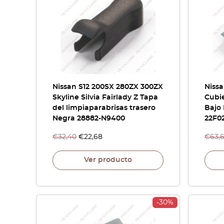
Nissan S12 200SX 280ZX 300ZX
Nissa
Skyline Silvia Fairlady Z Tapa
Cubie
del limpiaparabrisas trasero
Bajo
Negra 28882-N9400
22F0
€
32,40
€
22,68
€
63,
Ver producto
-30%