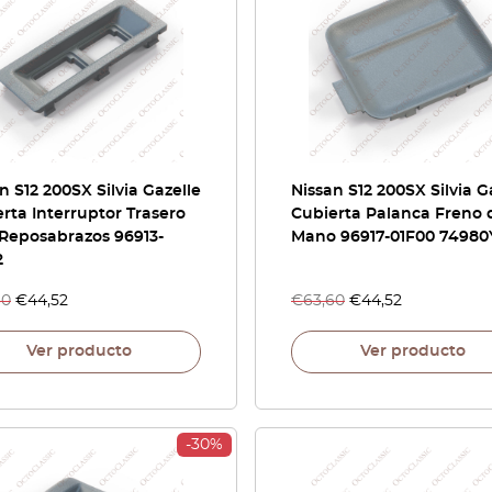
n S12 200SX Silvia Gazelle
Nissan S12 200SX Silvia G
rta Interruptor Trasero
Cubierta Palanca Freno 
 Reposabrazos 96913-
Mano 96917-01F00 74980
2
60
€
44,52
€
63,60
€
44,52
Ver producto
Ver producto
-30%