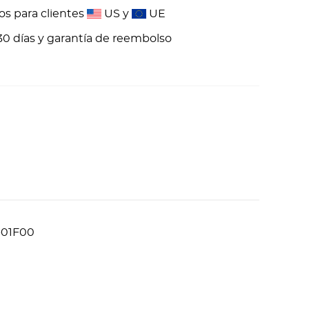
os para clientes
US y
UE
30 días y garantía de reembolso
2-01F00