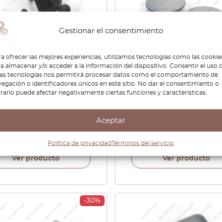
Gestionar el consentimiento
a ofrecer las mejores experiencias, utilizamos tecnologías como las cookie
a almacenar y/o acceder a la información del dispositivo. Consentir el uso 
tas tecnologías nos permitirá procesar datos como el comportamiento de
n S12 200SX Silvia Gazelle
Nissan S12 200SX Silvia G
egación o identificadores únicos en este sitio. No dar el consentimiento o
un 310 Ganchos para
Cubierta de Recorte de
irarlo puede afectar negativamente ciertas funciones y características.
a de bandeja trasera
Maletero Juego de 2 Todo
 de 2 Negro 79916-
Colores 79914-01F60
0
Aceptar
40
€
22,68
€
32,40
€
22,68
Política de privacidad
Términos del servicio
Ver producto
Ver producto
-30%