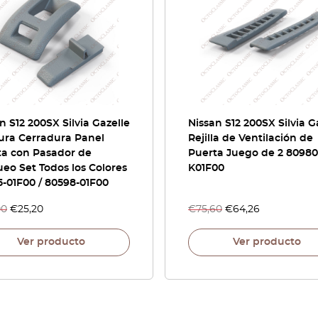
n S12 200SX Silvia Gazelle
Nissan S12 200SX Silvia G
ura Cerradura Panel
Rejilla de Ventilación de
ta con Pasador de
Puerta Juego de 2 80980
eo Set Todos los Colores
K01F00
-01F00 / 80598-01F00
00
€
25,20
€
75,60
€
64,26
Ver producto
Ver producto