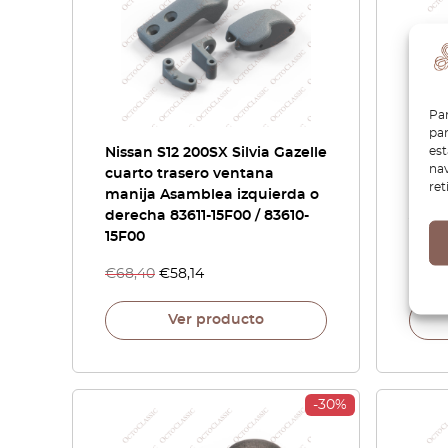
Par
par
es
Nissan S12 200SX Silvia Gazelle
Nissa
nav
cuarto trasero ventana
Dats
ret
manija Asamblea izquierda o
corre
derecha 83611-15F00 / 83610-
Juego
15F00
M820
€
68,40
€
58,14
€
32,
Ver producto
-30%