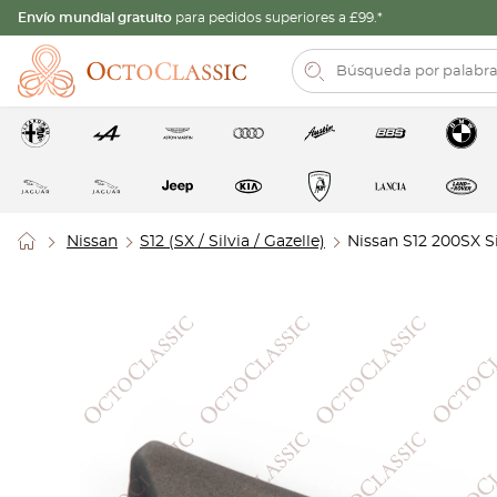
Envío mundial gratuito
para pedidos superiores a £99.*
Nissan
S12 (SX / Silvia / Gazelle)
Nissan S12 200SX S