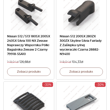
Nissan S12 / S13 180SX 200SX
Nissan S12 200SX 280ZX
240SX Silvia 100 NX Zestaw
300ZX Skyline Silvia Fairlady
Naprawczy Wspornika Półki
Z Zaślepka tylnej
Bagażnika Zestaw 2 Czarny
wycieraczki Czarna 28882-
79918-55A10
N9400
149,04
zł
126,68
zł
149,04
zł
104,33
zł
Zobacz produkt
Zobacz produkt
-30%
-30%