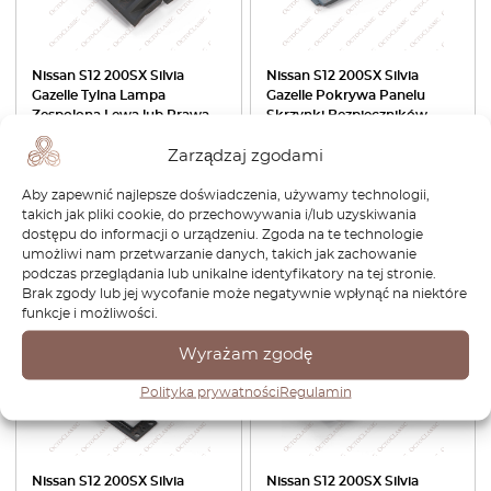
Nissan S12 200SX Silvia
Nissan S12 200SX Silvia
Gazelle Tylna Lampa
Gazelle Pokrywa Panelu
Zespolona Lewa lub Prawa
Skrzynki Bezpieczników
Czarna 26557-15F01 26552-
68130-01F00
Zarządzaj zgodami
15F01
292,56
zł
204,79
zł
347,76
zł
243,43
zł
Aby zapewnić najlepsze doświadczenia, używamy technologii,
takich jak pliki cookie, do przechowywania i/lub uzyskiwania
dostępu do informacji o urządzeniu. Zgoda na te technologie
Zobacz produkt
Zobacz produkt
umożliwi nam przetwarzanie danych, takich jak zachowanie
podczas przeglądania lub unikalne identyfikatory na tej stronie.
-30%
-30%
Brak zgody lub jej wycofanie może negatywnie wpłynąć na niektóre
funkcje i możliwości.
Wyrażam zgodę
Polityka prywatności
Regulamin
Nissan S12 200SX Silvia
Nissan S12 200SX Silvia