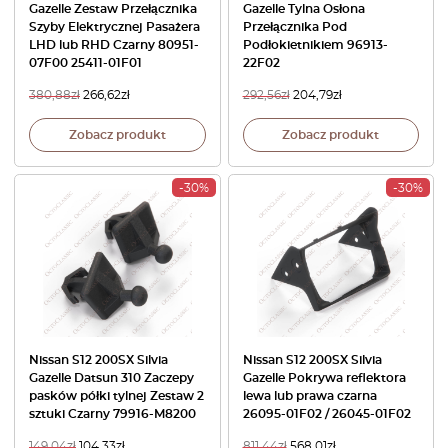
Gazelle Zestaw Przełącznika
Gazelle Tylna Osłona
Szyby Elektrycznej Pasażera
Przełącznika Pod
LHD lub RHD Czarny 80951-
Podłokietnikiem 96913-
07F00 25411-01F01
22F02
380,88
zł
266,62
zł
292,56
zł
204,79
zł
Zobacz produkt
Zobacz produkt
-30%
-30%
Nissan S12 200SX Silvia
Nissan S12 200SX Silvia
Gazelle Datsun 310 Zaczepy
Gazelle Pokrywa reflektora
pasków półki tylnej Zestaw 2
lewa lub prawa czarna
sztuki Czarny 79916-M8200
26095-01F02 / 26045-01F02
149,04
zł
104,33
zł
811,44
zł
568,01
zł