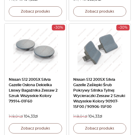
Zobacz produkt
Zobacz produkt
-30%
-30%
Nissan S12 200SX Silvia
Nissan S12 200SX Silvia
Gazelle Osłona Dekielka
Gazelle Zaślepki Śrub
Listwy Bagażnika Zestaw 2
Pokrywy Silnika Tylnej
Sztuk Wszystkie Kolory
Wycieraczki Zestaw 2 Sztuki
79914-01F60
Wszystkie Kolory 90907-
15F00 / 90906-15F00
149,04
zł
104,33
zł
149,04
zł
104,33
zł
Zobacz produkt
Zobacz produkt