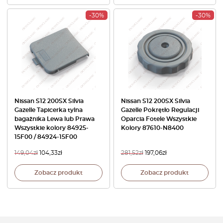
-30%
-30%
Nissan S12 200SX Silvia
Nissan S12 200SX Silvia
Gazelle Tapicerka tylna
Gazelle Pokrętło Regulacji
bagażnika Lewa lub Prawa
Oparcia Fotele Wszystkie
Wszystkie kolory 84925-
Kolory 87610-N8400
15F00 / 84924-15F00
149,04
zł
104,33
zł
281,52
zł
197,06
zł
Zobacz produkt
Zobacz produkt