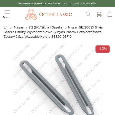
Darmowa wysyłka na cały świat
dla zamówień powyżej £99.*
Szukaj
Menu
Nissan
S12 (SX / Silvia / Gazelle)
Nissan S12 200SX Silvia
Gazelle Osłony Wykończeniowe Tylnych Pasów Bezpieczeństwa
Zestaw 2 Szt. Wszystkie Kolory 88820-03F10
-30%