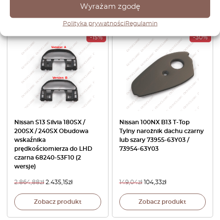
Wyrażam zgodę
Zobacz produkt
Zobacz produkt
Polityka prywatności
Regulamin
-15%
-30%
Nissan S13 Silvia 180SX /
Nissan 100NX B13 T-Top
200SX / 240SX Obudowa
Tylny narożnik dachu czarny
wskaźnika
lub szary 73955-63Y03 /
prędkościomierza do LHD
73954-63Y03
czarna 68240-53F10 (2
wersje)
2.864,88
zł
2.435,15
zł
149,04
zł
104,33
zł
Zobacz produkt
Zobacz produkt