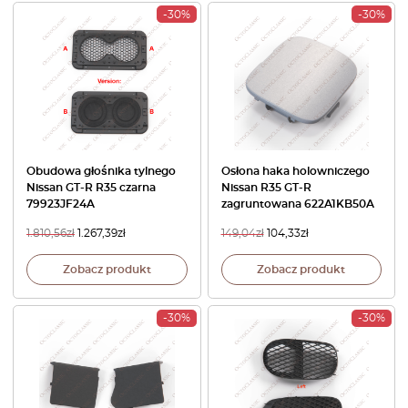
-30%
-30%
Obudowa głośnika tylnego
Osłona haka holowniczego
Nissan GT-R R35 czarna
Nissan R35 GT-R
79923JF24A
zagruntowana 622A1KB50A
1.810,56
zł
1.267,39
zł
149,04
zł
104,33
zł
Zobacz produkt
Zobacz produkt
-30%
-30%