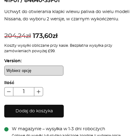
41F01 / 84640-35F01
Uchwyt do otwierania klapki wlewu paliwa do wielu modeli
Nissana, do wyboru 2 wersje, w czarnym wykończeniu.
204,24
zł
173,60
zł
Koszty wysyłki obliczane przy kasie. Bezpłatna wysyłka przy
zamówieniach powyżej £99.
Version:
Ilość
Dodaj do koszyka
W magazynie – wysyłka w 1-3 dni roboczych
Gotowe do wysyłki lub szybko kończone zgodnie z wybraną opcją.