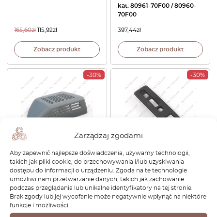
kat. 80961-70F00 / 80960-
70F00
165,60
zł
115,92
zł
397,44
zł
Zobacz produkt
Zobacz produkt
-30%
-30%
Zarządzaj zgodami
Aby zapewnić najlepsze doświadczenia, używamy technologii,
Nissan S13 180SX 200SX
Nissan Skyline R32 Panel
takich jak pliki cookie, do przechowywania i/lub uzyskiwania
240SX Osłona tylnego
drzwi po stronie kierowcy
dostępu do informacji o urządzeniu. Zgoda na te technologie
głośnika lewa lub prawa
Obudowa przełącznika szyby
umożliwi nam przetwarzanie danych, takich jak zachowanie
Wszystkie kolory 28175-
LHD lub RHD Czarny 25401-
podczas przeglądania lub unikalne identyfikatory na tej stronie.
42F10 / 28174-42F10
04U00
Brak zgody lub jej wycofanie może negatywnie wpłynąć na niektóre
funkcje i możliwości.
579,60
zł
405,72
zł
303,60
zł
212,52
zł