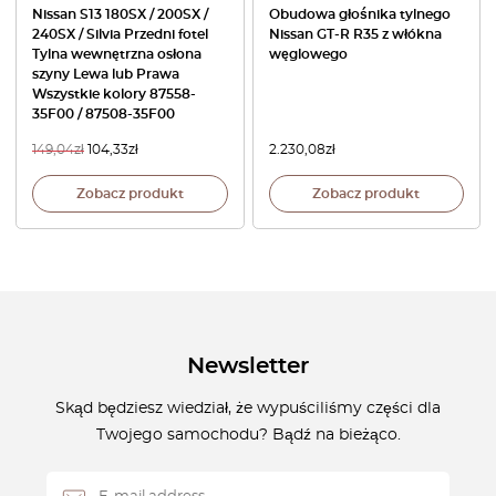
Nissan S13 180SX / 200SX /
Obudowa głośnika tylnego
240SX / Silvia Przedni fotel
Nissan GT-R R35 z włókna
Tylna wewnętrzna osłona
węglowego
szyny Lewa lub Prawa
Wszystkie kolory 87558-
35F00 / 87508-35F00
149,04
zł
104,33
zł
2.230,08
zł
Zobacz produkt
Zobacz produkt
Newsletter
Skąd będziesz wiedział, że wypuściliśmy części dla
Twojego samochodu? Bądź na bieżąco.