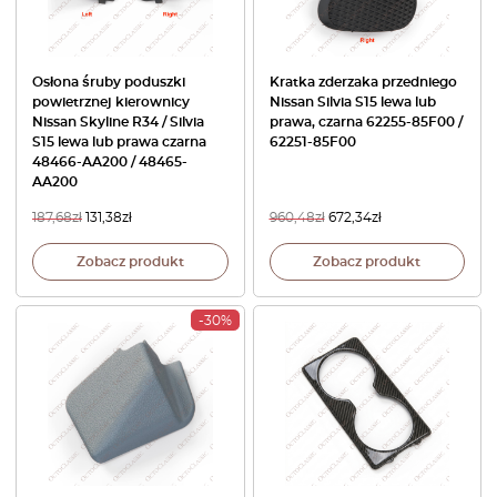
Osłona śruby poduszki
Kratka zderzaka przedniego
powietrznej kierownicy
Nissan Silvia S15 lewa lub
Nissan Skyline R34 / Silvia
prawa, czarna 62255-85F00 /
S15 lewa lub prawa czarna
62251-85F00
48466-AA200 / 48465-
AA200
187,68
zł
131,38
zł
960,48
zł
672,34
zł
Zobacz produkt
Zobacz produkt
-30%