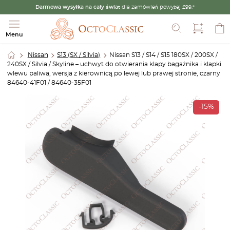
Darmowa wysyłka na cały świat
dla zamówień powyżej £99.*
Szukaj
Menu
Nissan
S13 (SX / Silvia)
Nissan S13 / S14 / S15 180SX / 200SX /
240SX / Silvia / Skyline – uchwyt do otwierania klapy bagażnika i klapki
wlewu paliwa, wersja z kierownicą po lewej lub prawej stronie, czarny
84640-41F01 / 84640-35F01
-15%