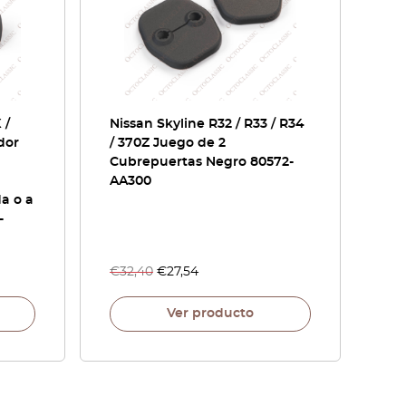
 /
Nissan Skyline R32 / R33 / R34
dor
/ 370Z Juego de 2
Cubrepuertas Negro 80572-
AA300
da o a
-
€
32,40
€
27,54
Ver producto