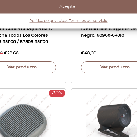
Aceptar
n S13 180SX / 200SX /
Nissan Skyline / Stagea / 
 / Silvia Asiento
S13 / S14 / 200SX / Bluebi
Política de privacidad
Términos del servicio
tero Trasero Carril
Botón de salpicadero sin
ior Cubierta Izquierda O
función con cargador US
ha Todos Los Colores
negro, 68960-64J10
8-35F00 / 87508-35F00
40
€
22,68
€
48,00
Ver producto
Ver producto
-30%