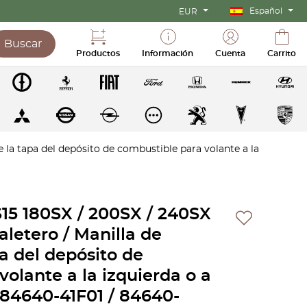
Español
EUR
Buscar
Productos
Información
Cuenta
Carrito
de la tapa del depósito de combustible para volante a la
 S15 180SX / 200SX / 240SX
Maletero / Manilla de
a del depósito de
olante a la izquierda o a
 84640-41F01 / 84640-