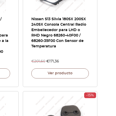
/
Nissan S13 Silvia 180SX 200SX
240SX Consola Central Radio
Embellecedor para LHD o
 para
RHD Negro 68260-40F00 /
 a la
68260-35F00 Con Sensor de
Temperatura
00
€
201,60
€
171,36
Ver producto
-15%