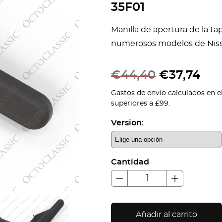
35F01
Manilla de apertura de la t
numerosos modelos de Nissan
€
44,40
€
37,74
Gastos de envío calculados en e
superiores a £99.
Version:
Cantidad
Añadir al carrito