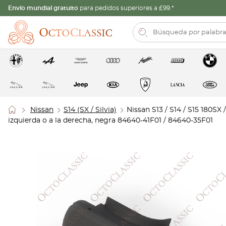
Envío mundial gratuito
para pedidos superiores a £99.*
Nissan
S14 (SX / Silvia)
Nissan S13 / S14 / S15 180SX 
izquierda o a la derecha, negra 84640-41F01 / 84640-35F01