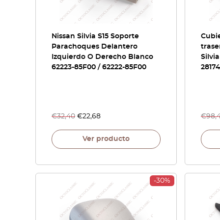
Nissan Silvia S15 Soporte
Cubie
Parachoques Delantero
trase
Izquierdo O Derecho Blanco
Silvi
62223-85F00 / 62222-85F00
2817
€
32,40
€
22,68
€
98,
Ver producto
-30%