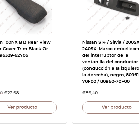
n 100NX B13 Rear View
Nissan S14 / Silvia / 200SX
r Cover Trim Black Or
240SX: Marco embellece
 96329-62Y06
del interruptor de la
ventanilla del conductor
(conducción a la izquier
la derecha), negro, 80961
70F00 / 80960-70F00
40
€
22,68
€
86,40
Ver producto
Ver producto