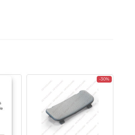
-30%
s
de