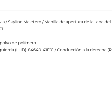
lvia / Skyline Maletero / Manilla de apertura de la tapa d
01
n polvo de polímero
quierda (LHD): 84640-41F01 / Conducción a la derecha (