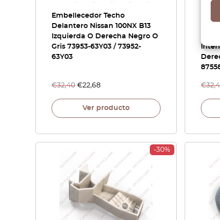
Embellecedor Techo
Nissa
Delantero Nissan 100NX B13
240SX
Izquierda O Derecha Negro O
Delan
Gris 73953-63Y03 / 73952-
Inter
63Y03
Derec
8755
€
32,40
€
22,68
€
32,
Ver producto
-30%