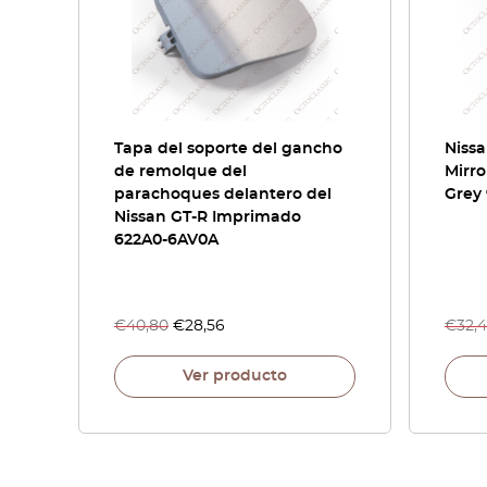
Tapa del soporte del gancho
Nissa
de remolque del
Mirro
parachoques delantero del
Grey
Nissan GT-R Imprimado
622A0-6AV0A
€
40,80
€
28,56
€
32,
Ver producto