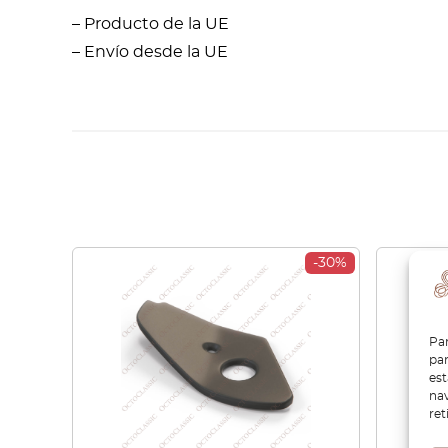
– Producto de la UE
– Envío desde la UE
-30%
Par
par
es
nav
ret