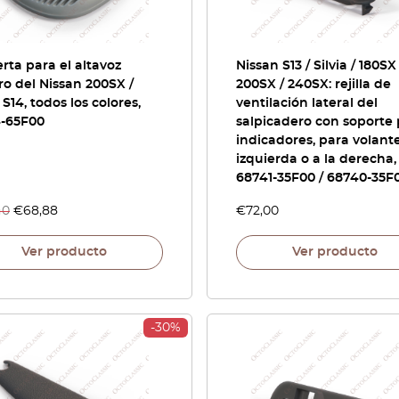
rta para el altavoz
Nissan S13 / Silvia / 180SX 
ro del Nissan 200SX /
200SX / 240SX: rejilla de
a S14, todos los colores,
ventilación lateral del
4-65F00
salpicadero con soporte
indicadores, para volante
izquierda o a la derecha,
68741-35F00 / 68740-35F
40
€
68,88
€
72,00
Ver producto
Ver producto
-30%