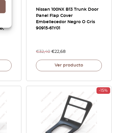
Silvia
Nissan 100NX B13 Trunk Door
rd:
Panel Flap Cover
Embellecedor Negro O Gris
B,
90915-61Y01
€
32,40
€
22,68
Ver producto
-15%