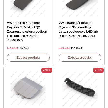
VW Touareg / Porsche
VW Touareg / Porsche
Cayenne 955 / Audi Q7
Cayenne 955 / Audi Q7
Zewnętrzna osłona podłogi
Listwa podłogowa LHD lub
LHD lub RHD Czarna
RHD Czarna 7L0 864 298
7L0863657
176,64
zł
123,65
zł
209,76
zł
146,83
zł
Zobacz produkt
Zobacz produkt
-30%
-30%