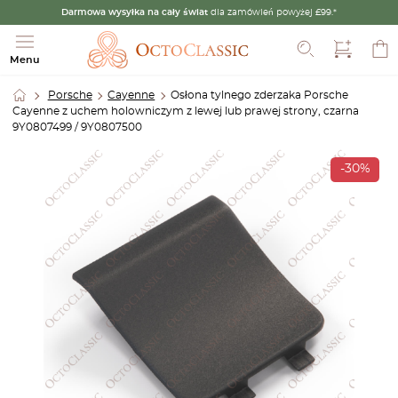
Darmowa wysyłka na cały świat
dla zamówień powyżej £99.*
Szukaj
Menu
Porsche
Cayenne
Osłona tylnego zderzaka Porsche
Cayenne z uchem holowniczym z lewej lub prawej strony, czarna
9Y0807499 / 9Y0807500
-30%