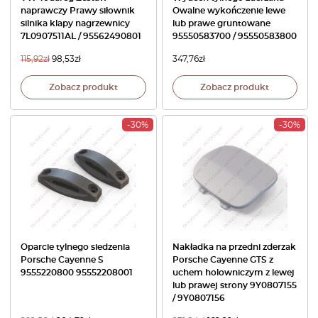
naprawczy Prawy siłownik
Owalne wykończenie lewe
silnika klapy nagrzewnicy
lub prawe gruntowane
7L0907511AL / 95562490801
95550583700 / 95550583800
115,92
zł
98,53
zł
347,76
zł
Zobacz produkt
Zobacz produkt
-30%
-30%
Oparcie tylnego siedzenia
Nakładka na przedni zderzak
Porsche Cayenne S
Porsche Cayenne GTS z
9555220800 95552208001
uchem holowniczym z lewej
lub prawej strony 9Y0807155
/ 9Y0807156