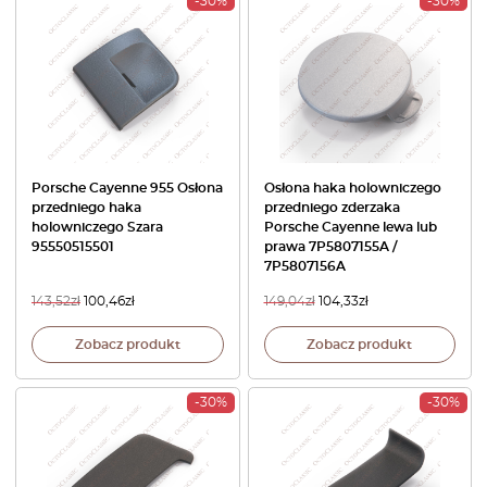
-30%
-30%
Porsche Cayenne 955 Osłona
Osłona haka holowniczego
przedniego haka
przedniego zderzaka
holowniczego Szara
Porsche Cayenne lewa lub
95550515501
prawa 7P5807155A /
7P5807156A
143,52
zł
100,46
zł
149,04
zł
104,33
zł
Zobacz produkt
Zobacz produkt
-30%
-30%