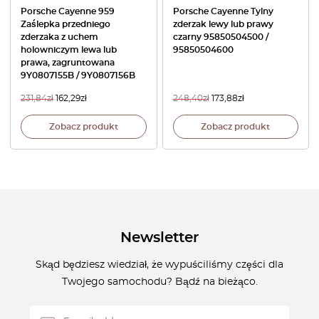
Porsche Cayenne 959
Porsche Cayenne Tylny
Zaślepka przedniego
zderzak lewy lub prawy
zderzaka z uchem
czarny 95850504500 /
holowniczym lewa lub
95850504600
prawa, zagruntowana
9Y0807155B / 9Y0807156B
231,84
zł
162,29
zł
248,40
zł
173,88
zł
Zobacz produkt
Zobacz produkt
Newsletter
Skąd będziesz wiedział, że wypuściliśmy części dla
Twojego samochodu? Bądź na bieżąco.