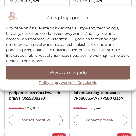
292,56
zł
204,79
zł
231,84
zł
162,29
zł
Zobacz produkt
Zobacz produkt
Zarządzaj zgodami
Aby zapewnić najlepsze doświadczenia, używamy technologii,
-15%
-15%
takich jak pliki cookie, do przechowywania i/lub uzyskiwania
dostępu do informacji o urządzeniu. Zgoda na te technologie
umożliwi nam przetwarzanie danych, takich jak zachowanie
podczas przeglądania lub unikalne identyfikatory na tej stronie.
Brak zgody lub jej wycofanie może negatywnie wpłynąć na niektóre
funkcje i możliwości.
Wyrażam zgodę
Porsche Cayenne S,GTS
Porsche Cayenne Osłona
Polityka prywatności
Regulamin
Klapka osłony punktu
spryskiwacza reflektora lewa
podparcia przednia lewa lub
lub prawa zagruntowana
prawa (95555982701)
7P5807334A / 7P5807333A
430,56
zł
365,98
zł
176,64
zł
150,14
zł
Zobacz produkt
Zobacz produkt