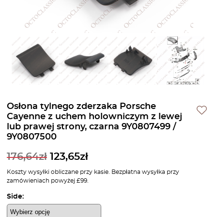
Osłona tylnego zderzaka Porsche
Cayenne z uchem holowniczym z lewej
lub prawej strony, czarna 9Y0807499 /
9Y0807500
176,64
zł
123,65
zł
Koszty wysyłki obliczane przy kasie. Bezpłatna wysyłka przy
zamówieniach powyżej £99.
Side: