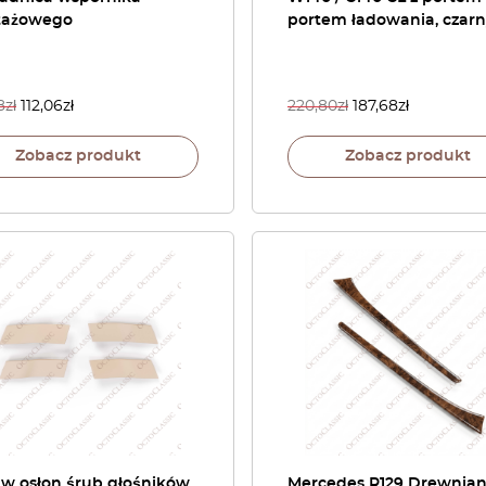
ażowego
portem ładowania, czar
8
zł
112,06
zł
220,80
zł
187,68
zł
Zobacz produkt
Zobacz produkt
aw osłon śrub głośników
Mercedes R129 Drewnia