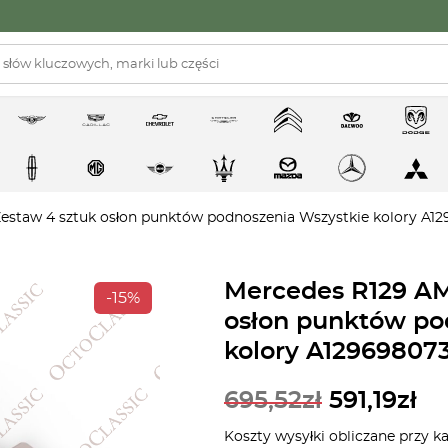
Zestaw 4 sztuk osłon punktów podnoszenia Wszystkie kolory A1
Mercedes R129 AM
-15%
osłon punktów po
kolory A12969807
695,52
zł
591,19
zł
Koszty wysyłki obliczane przy k