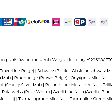
słon punktów podnoszenia Wszystkie kolory A129698073
avertine Beige) | Schwarz (Black) | Obsidianschwarz Meta
Mat) | Braunbeige (Brown Beige) | Onyxgrau Mica Mat (O
(Smoky Silver Mat) | Brillantsilber Metallized Mat (Brillia
e) | Polarweiss (Polar White) | Azuritblau Mica (Azurite Bl
 Metallic) | Turmalingruen Mica Mat (Tourmaline Green M