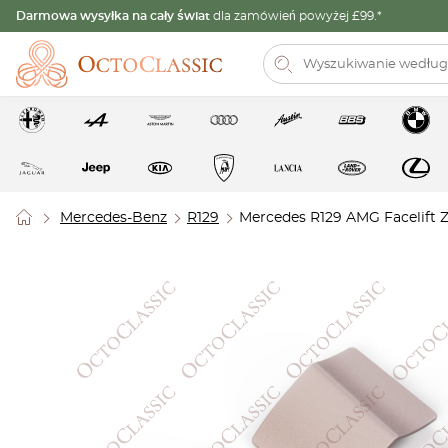
Darmowa wysyłka na cały świat
dla zamówień powyżej £99.*
Mercedes-Benz
R129
Mercedes R129 AMG Facelift 