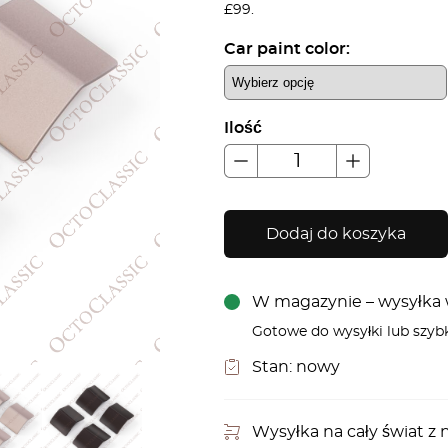
£99.
Car paint color:
Ilość
Dodaj do koszyka
W magazynie – wysyłka w
Gotowe do wysyłki lub szyb
Stan:
nowy
Wysyłka na cały świat 