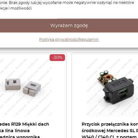
onie. Brak zgody lub jej wycofanie może negatywnie wpłynąć na niektóre
kcje i możliwości.
Wyrażam zgodę
Polityka prywatności
Regulamin
Podobne produkty
-30%
edes R129 Miękki dach
Przycisk przełącznika kon
a lina linowa
środkowej Mercedes SL R
adnica wspornika
W140 / C140 CL z portem