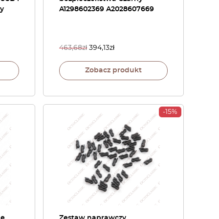
ny
A1298602369 A2028607669
463,68
zł
394,13
zł
Zobacz produkt
-15%
ne
Zestaw naprawczy