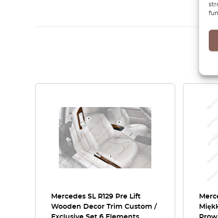
str
fun
Mercedes SL R129 Pre Lift
Merc
Wooden Decor Trim Custom /
Miękk
Exclusive Set 6 Elements
Prow