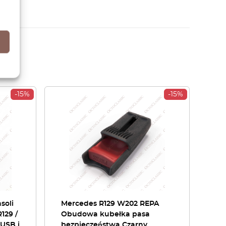
-15%
-15%
soli
Mercedes R129 W202 REPA
129 /
Obudowa kubełka pasa
 USB i
bezpieczeństwa Czarny