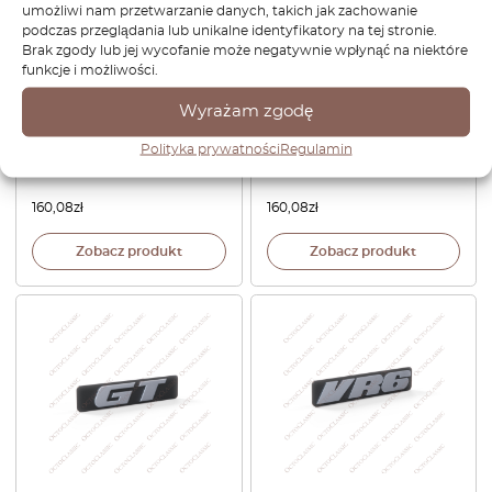
umożliwi nam przetwarzanie danych, takich jak zachowanie
podczas przeglądania lub unikalne identyfikatory na tej stronie.
Brak zgody lub jej wycofanie może negatywnie wpłynąć na niektóre
funkcje i możliwości.
Wyrażam zgodę
VW Jetta Golf MK3
VW MK3 Golf Klips
Wolfsburg Osłona portów
przeciwsłoneczny Zestaw 2
Polityka prywatności
Regulamin
OBD Czarna NLA
sztuki podkład lub czarny
1H1858981B
1H0857559B
160,08
zł
160,08
zł
Zobacz produkt
Zobacz produkt