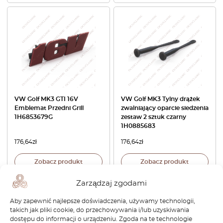
VW Golf MK3 GTI 16V
VW Golf MK3 Tylny drążek
Emblemat Przedni Grill
zwalniający oparcie siedzenia
1H6853679G
zestaw 2 sztuk czarny
1H0885683
176,64
zł
176,64
zł
Zobacz produkt
Zobacz produkt
Zarządzaj zgodami
Aby zapewnić najlepsze doświadczenia, używamy technologii,
takich jak pliki cookie, do przechowywania i/lub uzyskiwania
dostępu do informacji o urządzeniu. Zgoda na te technologie