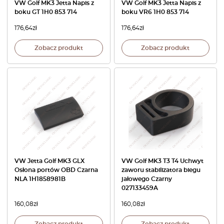
VW Golf MK3 Jetta Napis z
VW Golf MK3 Jetta Napis z
boku GT 1H0 853 714
boku VR6 1H0 853 714
176,64
zł
176,64
zł
Zobacz produkt
Zobacz produkt
VW Jetta Golf MK3 GLX
VW Golf MK3 T3 T4 Uchwyt
Osłona portów OBD Czarna
zaworu stabilizatora biegu
NLA 1H1858981B
jałowego Czarny
027133459A
160,08
zł
160,08
zł
Zobacz produkt
Zobacz produkt