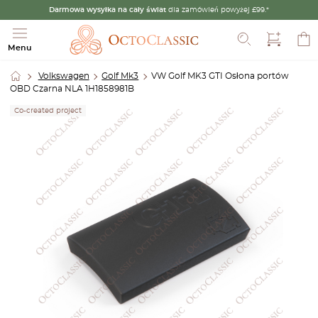
Darmowa wysyłka na cały świat
dla zamówień powyżej £99.*
Szukaj
Menu
Volkswagen
Golf Mk3
VW Golf MK3 GTI Osłona portów
OBD Czarna NLA 1H1858981B
Co-created project