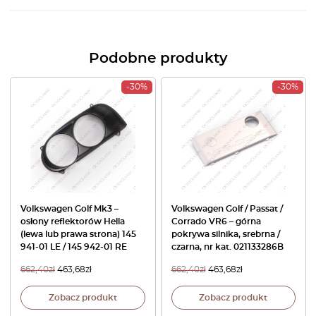
Podobne produkty
-30%
-30%
Volkswagen Golf Mk3 –
Volkswagen Golf / Passat /
osłony reflektorów Hella
Corrado VR6 – górna
(lewa lub prawa strona) 145
pokrywa silnika, srebrna /
941-01 LE / 145 942-01 RE
czarna, nr kat. 021133286B
662,40
zł
463,68
zł
662,40
zł
463,68
zł
Zobacz produkt
Zobacz produkt