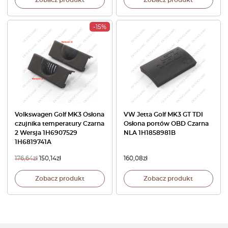
-15%
Volkswagen Golf MK3 Osłona
VW Jetta Golf MK3 GT TDI
czujnika temperatury Czarna
Osłona portów OBD Czarna
2 Wersja 1H6907529
NLA 1H1858981B
1H6819741A
176,64
zł
150,14
zł
160,08
zł
Zobacz produkt
Zobacz produkt