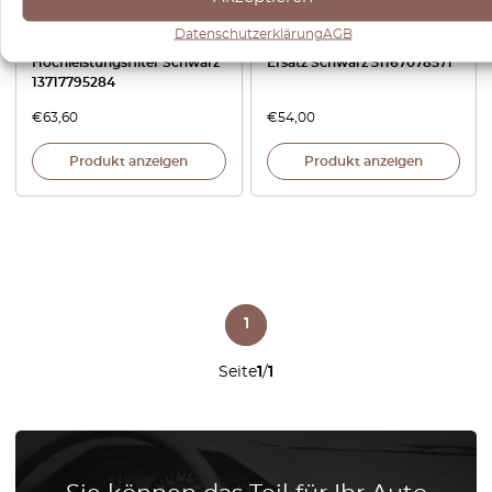
BMW E90 E91
BMW E90 E91 E92 E93
Luftansaugschlauch-Adapter
Doppel-Getränkehalter
Datenschutzerklärung
AGB
für 75mm
Aschenbecher Entfernen
Hochleistungsfilter Schwarz
Ersatz Schwarz 51167078571
13717795284
€
63,60
€
54,00
Produkt anzeigen
Produkt anzeigen
1
Seite
1
/
1