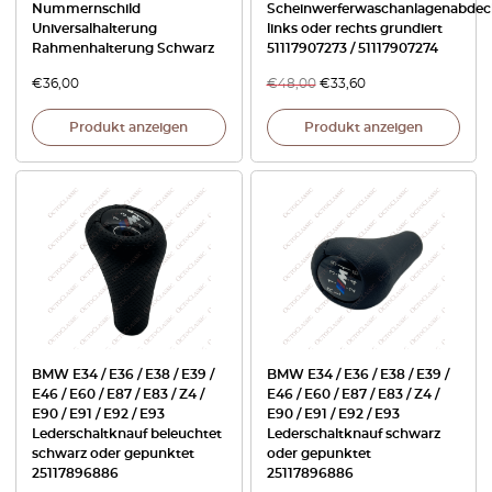
Nummernschild
Scheinwerferwaschanlagenabde
Universalhalterung
links oder rechts grundiert
Rahmenhalterung Schwarz
51117907273 / 51117907274
€
36,00
€
48,00
€
33,60
Produkt anzeigen
Produkt anzeigen
BMW E34 / E36 / E38 / E39 /
BMW E34 / E36 / E38 / E39 /
E46 / E60 / E87 / E83 / Z4 /
E46 / E60 / E87 / E83 / Z4 /
E90 / E91 / E92 / E93
E90 / E91 / E92 / E93
Lederschaltknauf beleuchtet
Lederschaltknauf schwarz
schwarz oder gepunktet
oder gepunktet
25117896886
25117896886