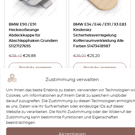
BMW E90 / E91
BMW E34 / E46 / E91 / X3 E83
Heckstoßstange
Kindersitz
Abdeckkappe für
Sicherheitsverriegelung
Abschlepphaken Grundiert
Kofferraumverkleidung Alle
51127127695
Farben 51473418987
€
38,40
€
26,88
€
36,00
€
25,20
Produkt anzeigen
Produkt anzeigen
Zustimmung verwalten
Um Ihnen das beste Erlebnis zu bieten, verwenden wir Technologien wi
Cookies, um Informationen auf Ihrem Gerät zu speichern und/oder
darauf zuzugreifen. Die Zustimmung zu diesen Technologien ermöglich
es uns, Daten wie Ihr Surfverhalten oder eindeutige IDs auf dieser
Website zu verarbeiten. Die Nicht-Zustimmung oder der Widerruf der
Zustimmung kann bestimmte Funktionen und Eigenschaften
beeinträchtigen.
Akzeptieren