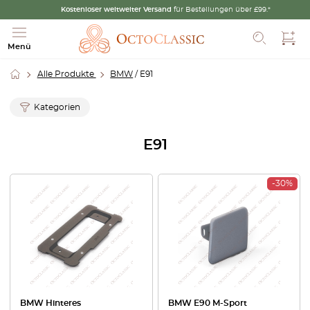
Kostenloser weltweiter Versand
für Bestellungen über £99.*
Such
Menü
Alle Produkte
BMW
/ E91
Kategorien
E91
-30%
BMW Hinteres
BMW E90 M-Sport