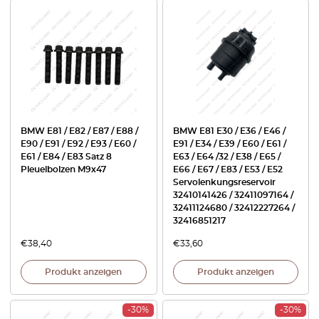
BMW E81 / E82 / E87 / E88 /
BMW E81 E30 / E36 / E46 /
E90 / E91 / E92 / E93 / E60 /
E91 / E34 / E39 / E60 / E61 /
E61 / E84 / E83 Satz 8
E63 / E64 /32 / E38 / E65 /
Pleuelbolzen M9x47
E66 / E67 / E83 / E53 / E52
Servolenkungsreservoir
32410141426 / 32411097164 /
32411124680 / 32412227264 /
32416851217
€
38,40
€
33,60
Produkt anzeigen
Produkt anzeigen
-30%
-30%