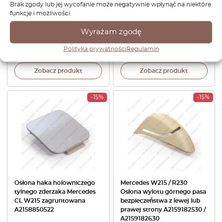
Brak zgody lub jej wycofanie może negatywnie wpłynąć na niektóre
Osłona lusterka z
Mercedes R230 / W215 /
funkcje i możliwości.
przyciskiem SOS i
W220 – kompletna
mikrofonem A2208100464 /
A2208100017 (wersja 2)
Wyrażam zgodę
A2208101564
Polityka prywatności
Regulamin
292,56
zł
248,68
zł
1.104,00
zł
772,80
zł
Zobacz produkt
Zobacz produkt
-15%
-15%
Osłona haka holowniczego
Mercedes W215 / R230
tylnego zderzaka Mercedes
Osłona wylotu górnego pasa
CL W215 zagruntowana
bezpieczeństwa z lewej lub
A2158850522
prawej strony A2159182530 /
A2159182630