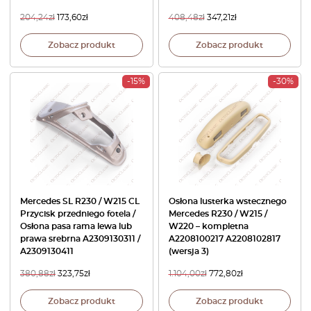
204,24
zł
173,60
zł
408,48
zł
347,21
zł
Zobacz produkt
Zobacz produkt
-15%
-30%
Mercedes SL R230 / W215 CL
Osłona lusterka wstecznego
Przycisk przedniego fotela /
Mercedes R230 / W215 /
Osłona pasa rama lewa lub
W220 – kompletna
prawa srebrna A2309130311 /
A2208100217 A2208102817
A2309130411
(wersja 3)
380,88
zł
323,75
zł
1.104,00
zł
772,80
zł
Zobacz produkt
Zobacz produkt