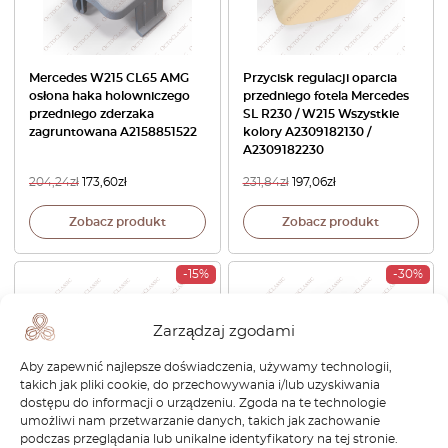
Mercedes W215 CL65 AMG
Przycisk regulacji oparcia
osłona haka holowniczego
przedniego fotela Mercedes
przedniego zderzaka
SL R230 / W215 Wszystkie
zagruntowana A2158851522
kolory A2309182130 /
A2309182230
204,24
zł
173,60
zł
231,84
zł
197,06
zł
Zobacz produkt
Zobacz produkt
-15%
-30%
Zarządzaj zgodami
Aby zapewnić najlepsze doświadczenia, używamy technologii,
takich jak pliki cookie, do przechowywania i/lub uzyskiwania
dostępu do informacji o urządzeniu. Zgoda na te technologie
umożliwi nam przetwarzanie danych, takich jak zachowanie
podczas przeglądania lub unikalne identyfikatory na tej stronie.
Mercedes W215 W220
Osłona lusterka wstecznego