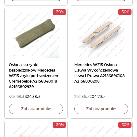
-30%
-30%
Osłona skrzynki
Mercedes W215 Osłona
bezpieczników Mercedes
Listwa Wykończeniowa
W215 z tyłu pod siedzeniem
Lewa I Prawa A2156890108
Cremebeige A2156840018
A2156890208
A2156802939
463,68
zł
324,58
zł
292,56
zł
204,79
zł
Zobacz produkt
Zobacz produkt
-30%
-30%