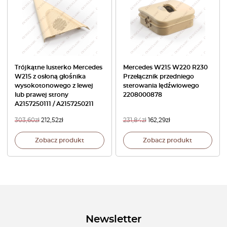
Trójkątne lusterko Mercedes
Mercedes W215 W220 R230
W215 z osłoną głośnika
Przełącznik przedniego
wysokotonowego z lewej
sterowania lędźwiowego
lub prawej strony
2208000878
A2157250111 / A2157250211
303,60
zł
212,52
zł
231,84
zł
162,29
zł
Zobacz produkt
Zobacz produkt
Newsletter