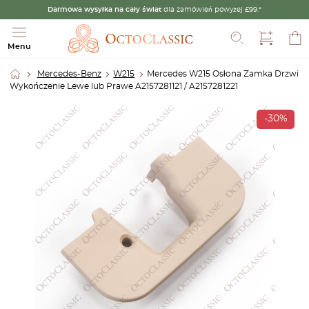
Darmowa wysyłka na cały świat
dla zamówień powyżej £99.*
Szukaj
Menu
Mercedes-Benz
W215
Mercedes W215 Osłona Zamka Drzwi
Wykończenie Lewe lub Prawe A2157281121 / A2157281221
-30%