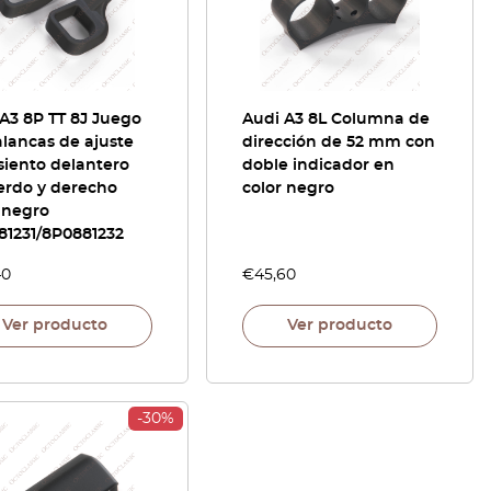
A3 8P TT 8J Juego
Audi A3 8L Columna de
lancas de ajuste
dirección de 52 mm con
siento delantero
doble indicador en
erdo y derecho
color negro
 negro
81231/8P0881232
40
€
45,60
Ver producto
Ver producto
-30%