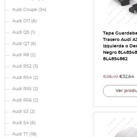
Audi Coupe
(34)
Audi D11
(6)
Audi Q5
(1)
Tapa Guardaba
Trasero Audi A
Audi Q7
(6)
Izquierda o De
Negro 8L48548
Audi R8
(2)
8L4854862
Audi RS2
(3)
€
38,40
€
32,64
Audi RS4
(2)
Audi RS5
(2)
Ver prod
Audi RS6
(2)
Audi S3
(2)
Audi S4
(6)
Audi TT
(18)