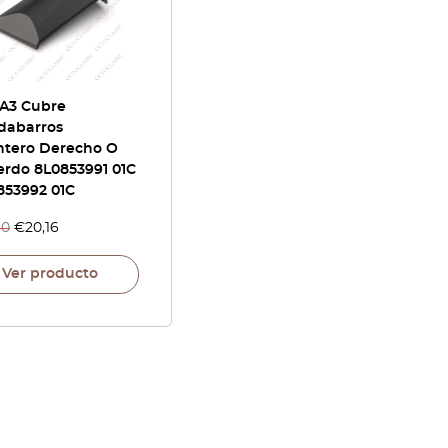
 A3 Cubre
dabarros
ntero Derecho O
erdo 8L0853991 01C
853992 01C
80
€
20,16
Ver producto