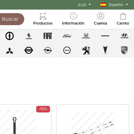
Español
EUR
Buscar
Productos
Información
Cuenta
Carrito
-15%