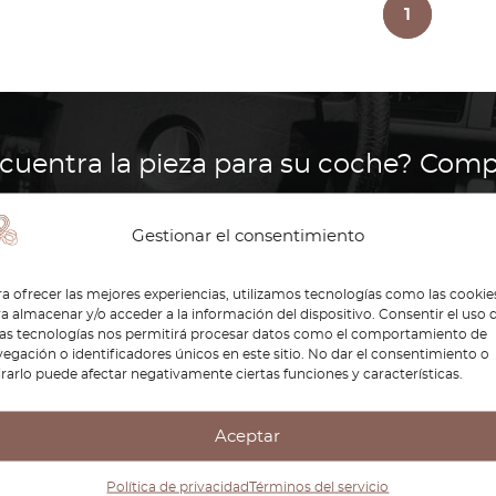
1
cuentra la pieza para su coche? Comp
Reproducimos piezas para todas l
Gestionar el consentimiento
¿Cómo funciona?
a ofrecer las mejores experiencias, utilizamos tecnologías como las cookie
a almacenar y/o acceder a la información del dispositivo. Consentir el uso 
tas tecnologías nos permitirá procesar datos como el comportamiento de
egación o identificadores únicos en este sitio. No dar el consentimiento o
irarlo puede afectar negativamente ciertas funciones y características.
i A3 en óptimas condiciones es esencial para disfrutar 
Aceptar
ssic, nos especializamos en ofrecer una amplia selecció
 icónico. El Audi A3 es reconocido por su diseño elegan
Política de privacidad
Términos del servicio