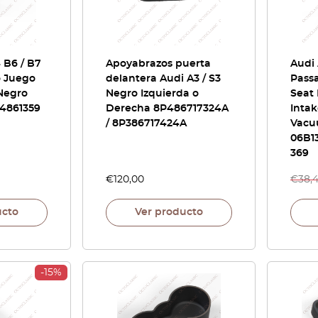
 B6 / B7
Apoyabrazos puerta
Audi 
o Juego
delantera Audi A3 / S3
Passa
Negro
Negro Izquierda o
Seat 
P4861359
Derecha 8P486717324A
Intak
/ 8P386717424A
Vacu
06B13
369
€
120,00
€
38,
ucto
Ver producto
-15%