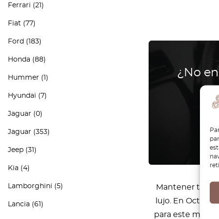
Ferrari
(21)
Fiat
(77)
Ford
(183)
Honda
(88)
¿No en
Hummer
(1)
Hyundai
(7)
Jaguar
(0)
Par
Jaguar
(353)
par
es
Jeep
(31)
nav
ret
Kia
(4)
Lamborghini
(5)
Mantener tu Aud
lujo. En OctoCla
Lancia
(61)
para este modelo