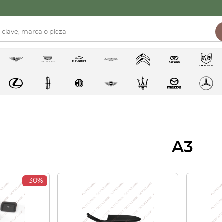
A3
-30%