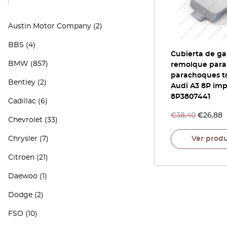
Austin Motor Company
(2)
BBS
(4)
Cubierta de g
BMW
(857)
remolque para
parachoques t
Bentley
(2)
Audi A3 8P im
8P3807441
Cadillac
(6)
€
38,40
€
26,88
Chevrolet
(33)
Chrysler
(7)
Ver prod
Citroen
(21)
Daewoo
(1)
Dodge
(2)
FSO
(10)