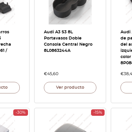
rros
Audi A3 S3 8L
Audi 
3
Portavasos Doble
de pa
recha
Consola Central Negro
del a
61 /
8L0863244A
izqui
color
8P08
€
45,60
€
38,
ucto
Ver producto
-30%
-15%