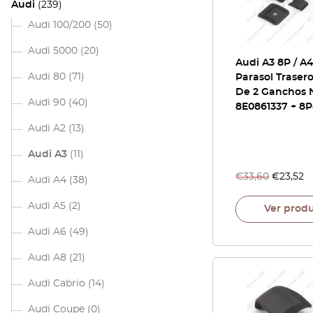
Audi
(239)
Audi 100/200
(50)
Audi 5000
(20)
Audi A3 8P / A4
Audi 80
(71)
Parasol Traser
De 2 Ganchos 
Audi 90
(40)
8E0861337 + 8
Audi A2
(13)
Audi A3
(11)
€
33,60
€
23,52
Audi A4
(38)
Audi A5
(2)
Ver prod
Audi A6
(49)
Audi A8
(21)
Audi Cabrio
(14)
Audi Coupe
(0)