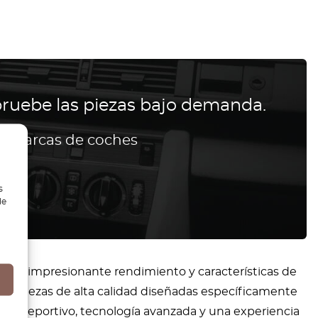
ruebe las piezas bajo demanda.
as marcas de coches
s
de
de su impresionante rendimiento y características de
n de piezas de alta calidad diseñadas específicamente
te y deportivo, tecnología avanzada y una experiencia