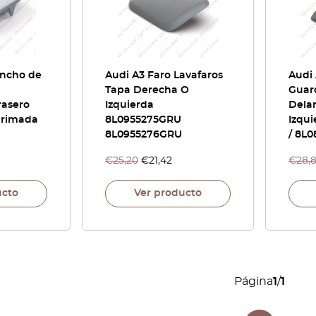
ancho de
Audi A3 Faro Lavafaros
Audi
Tapa Derecha O
Guar
rasero
Izquierda
Dela
primada
8L0955275GRU
Izqui
8L0955276GRU
/ 8L0
€
25,20
€
21,42
€
28,
ucto
Ver producto
Página
1
/
1