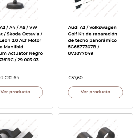
A3 / A4 / A6 / VW
Audi A3 / Volkswagen
t / Skoda Octavia /
Golf Kit de reparación
Leon 2.0 ALT Motor
de techo panorámico
e Manifold
5G6877307B /
um Actuator Negro
8V3877049
3619C / 29 003 03
40
€
32,64
€
57,60
Ver producto
Ver producto