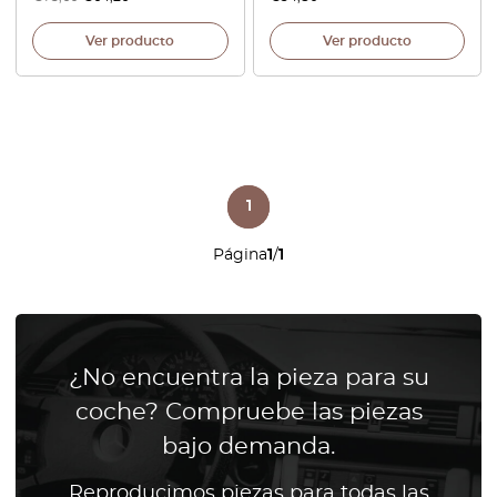
Ver producto
Ver producto
1
Página
1
/
1
¿No encuentra la pieza para su
coche? Compruebe las piezas
bajo demanda.
Reproducimos piezas para todas las