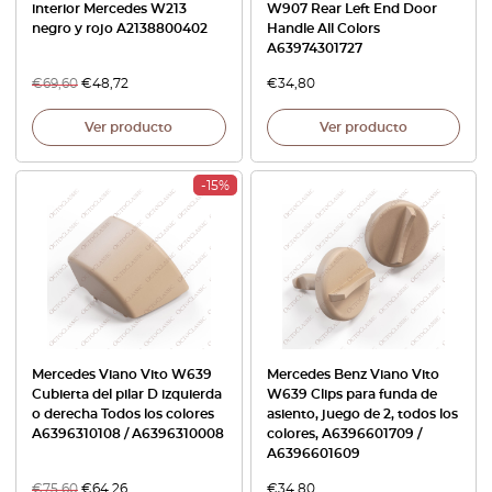
interior Mercedes W213
W907 Rear Left End Door
negro y rojo A2138800402
Handle All Colors
A63974301727
€
69,60
€
48,72
€
34,80
Ver producto
Ver producto
-15%
Mercedes Viano Vito W639
Mercedes Benz Viano Vito
Cubierta del pilar D izquierda
W639 Clips para funda de
o derecha Todos los colores
asiento, juego de 2, todos los
A6396310108 / A6396310008
colores, A6396601709 /
A6396601609
€
75,60
€
64,26
€
34,80