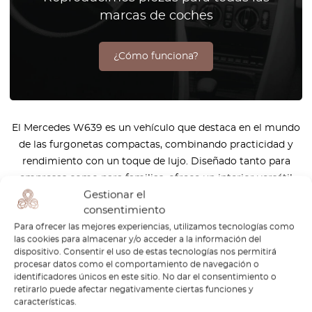
marcas de coches
¿Cómo funciona?
El Mercedes W639 es un vehículo que destaca en el mundo
de las furgonetas compactas, combinando practicidad y
rendimiento con un toque de lujo. Diseñado tanto para
empresas como para familias, ofrece un interior versátil
Gestionar el
que permite una fácil personalización de los asientos y los
consentimiento
espacios de carga. Ya sea que estés transportando
Para ofrecer las mejores experiencias, utilizamos tecnologías como
mercancías o emprendiendo viajes familiares, el W639
las cookies para almacenar y/o acceder a la información del
ofrece una estructura robusta, una conducción cómoda y
dispositivo. Consentir el uso de estas tecnologías nos permitirá
un rendimiento fiable. Con características avanzadas de
procesar datos como el comportamiento de navegación o
identificadores únicos en este sitio. No dar el consentimiento o
seguridad, un interior espacioso y la excelencia de la
retirarlo puede afectar negativamente ciertas funciones y
ingeniería alemana, el W639 garantiza viajes con estilo y
características.