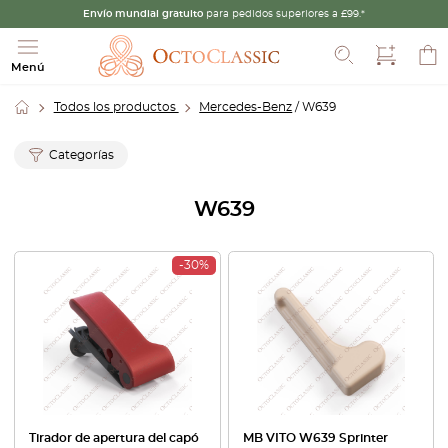
Envío mundial gratuito
para pedidos superiores a £99.*
Buscar
Menú
Todos los productos
Mercedes-Benz
/ W639
Categorías
W639
-30%
Tirador de apertura del capó
MB VITO W639 Sprinter