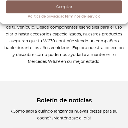
confort. En OctoClassic, entendemos la importancia de
Aceptar
mantener tu Mercedes W639 en las mejores condiciones.
Por eso ofrecemos una amplia gama de piezas de alta
Política de privacidad
Términos del servicio
calidad, diseñadas para mejorar y mantener el rendimiento
de tu vehículo. Desde componentes esenciales para el uso
diario hasta accesorios especializados, nuestros productos
aseguran que tu W639 continúe siendo un compañero
fiable durante los años venideros. Explora nuestra colección
y descubre cómo podemos ayudarte a mantener tu
Mercedes W639 en su mejor estado.
Boletín de noticias
¿Cómo sabrá cuándo lanzamos nuevas piezas para su
coche? ¡Manténgase al día!