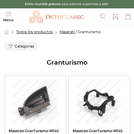
Envío mundial gratuito
para pedidos superiores a £99.*
Buscar
Menú
Todos los productos
Maserati
/ Granturismo
Categorías
Granturismo
Maserati GranTurismo M145:
Maserati GranTurismo M145