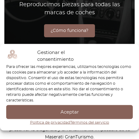
Reproducimos piezas para todas las
marcas de coches
¿Cómo funciona?
Gestionar el
consentimiento
El Maserati GranTurismo es la combinación perfecta de lujo
Para ofrecer las mejores experiencias, utilizamos tecnologías como
y rendimiento, diseñado para quienes valoran la excelencia.
las cookies para almacenar y/o acceder a la información del
Con su diseño imponente, interiores hechos a mano y un
dispositivo. Consentir el uso de estas tecnologías nos permitirá
procesar datos como el comportamiento de navegación o
motor V8 rugiente, el GranTurismo es un auténtico grand
identificadores únicos en este sitio. No dar el consentimiento o
tourer que ofrece una experiencia de conducción
retirarlo puede afectar negativamente ciertas funciones y
emocionante y un confort sin igual. Ya sea en carreteras de
características.
montaña o en una costa pintoresca, el GranTurismo
Aceptar
garantiza una experiencia inolvidable. En OctoClassic, nos
especializamos en fabricar piezas de alta calidad para
Política de privacidad
Términos del servicio
preservar la elegancia y el rendimiento impecable de tu
Maserati GranTurismo.