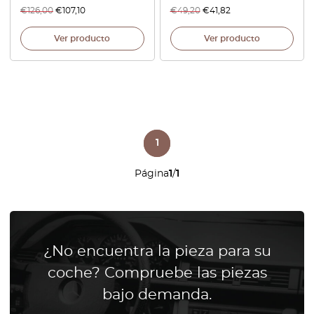
€
126,00
€
107,10
€
49,20
€
41,82
Ver producto
Ver producto
1
Página
1
/
1
¿No encuentra la pieza para su
coche? Compruebe las piezas
bajo demanda.