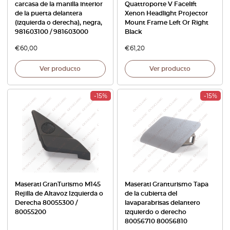
carcasa de la manilla interior
Quattroporte V Facelift
de la puerta delantera
Xenon Headlight Projector
(izquierda o derecha), negra,
Mount Frame Left Or Right
981603100 / 981603000
Black
€
60,00
€
61,20
Ver producto
Ver producto
-15%
-15%
Maserati GranTurismo M145
Maserati Granturismo Tapa
Rejilla de Altavoz Izquierda o
de la cubierta del
Derecha 80055300 /
lavaparabrisas delantero
80055200
izquierdo o derecho
80056710 80056810