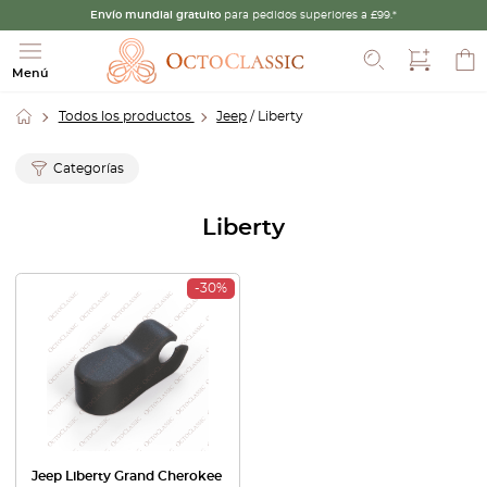
Envío mundial gratuito
para pedidos superiores a £99.*
Buscar
Menú
Todos los productos
Jeep
/ Liberty
Categorías
Liberty
-30%
Jeep Liberty Grand Cherokee