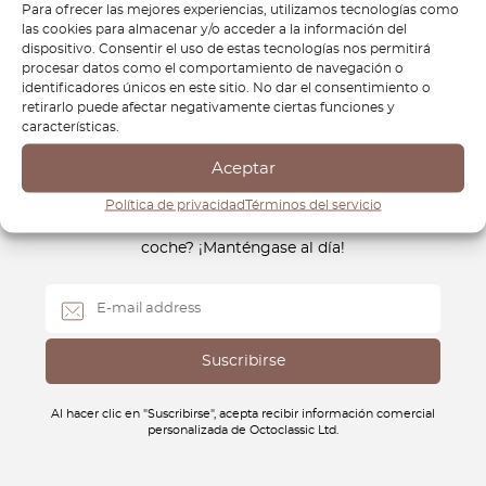
aventura, ya sea en carreteras pavimentadas o terrenos
Para ofrecer las mejores experiencias, utilizamos tecnologías como
las cookies para almacenar y/o acceder a la información del
difíciles.
dispositivo. Consentir el uso de estas tecnologías nos permitirá
procesar datos como el comportamiento de navegación o
identificadores únicos en este sitio. No dar el consentimiento o
retirarlo puede afectar negativamente ciertas funciones y
características.
Aceptar
Boletín de noticias
Política de privacidad
Términos del servicio
¿Cómo sabrá cuándo lanzamos nuevas piezas para su
coche? ¡Manténgase al día!
Al hacer clic en "Suscribirse", acepta recibir información comercial
personalizada de Octoclassic Ltd.