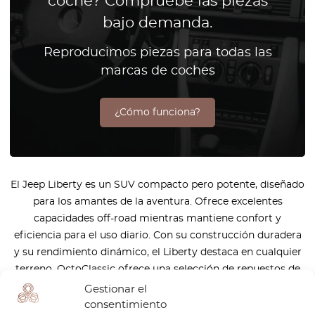
coche? Compruebe las piezas
bajo demanda.
Reproducimos piezas para todas las
marcas de coches
¿Cómo funciona?
El Jeep Liberty es un SUV compacto pero potente, diseñado
para los amantes de la aventura. Ofrece excelentes
capacidades off-road mientras mantiene confort y
eficiencia para el uso diario. Con su construcción duradera
y su rendimiento dinámico, el Liberty destaca en cualquier
terreno. OctoClassic ofrece una selección de repuestos de
alta calidad para mantener la fuerza de tu Liberty,
Gestionar el
asegurando que siga siendo fiable y listo para tu próxima
consentimiento