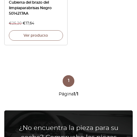
Cubierta del brazo del
limpiaparabrisas Negro
5014217AA
€
25,20
€
17,64
Ver producto
1
Página
1
/
1
¿No encuentra la pieza para su