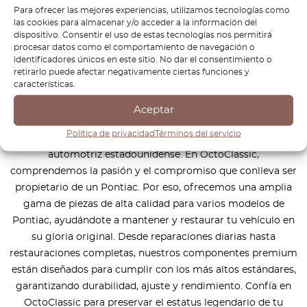
¿Cómo funciona?
Para ofrecer las mejores experiencias, utilizamos tecnologías como
las cookies para almacenar y/o acceder a la información del
dispositivo. Consentir el uso de estas tecnologías nos permitirá
procesar datos como el comportamiento de navegación o
identificadores únicos en este sitio. No dar el consentimiento o
retirarlo puede afectar negativamente ciertas funciones y
Pontiac siempre ha sido conocida por sus diseños audaces,
características.
potentes prestaciones y emocionantes experiencias de
conducción. Ya sea que conduzcas un muscle car clásico
Aceptar
como el Pontiac Firebird o un elegante Grand Prix, Pontiac
Política de privacidad
Términos del servicio
se ha establecido como un símbolo de innovación
automotriz estadounidense. En OctoClassic,
comprendemos la pasión y el compromiso que conlleva ser
propietario de un Pontiac. Por eso, ofrecemos una amplia
gama de piezas de alta calidad para varios modelos de
Pontiac, ayudándote a mantener y restaurar tu vehículo en
su gloria original. Desde reparaciones diarias hasta
restauraciones completas, nuestros componentes premium
están diseñados para cumplir con los más altos estándares,
garantizando durabilidad, ajuste y rendimiento. Confía en
OctoClassic para preservar el estatus legendario de tu