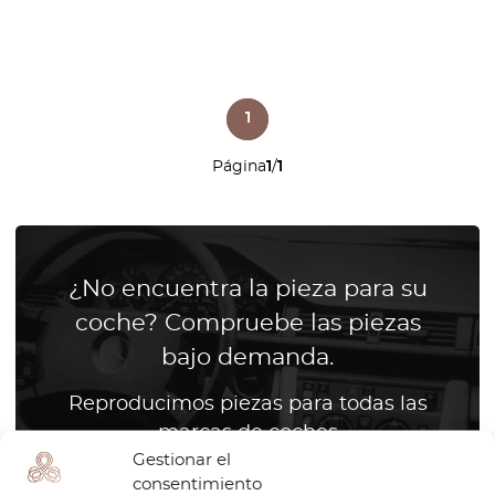
1
Página
1
/
1
¿No encuentra la pieza para su
coche? Compruebe las piezas
bajo demanda.
Reproducimos piezas para todas las
marcas de coches
Gestionar el
consentimiento