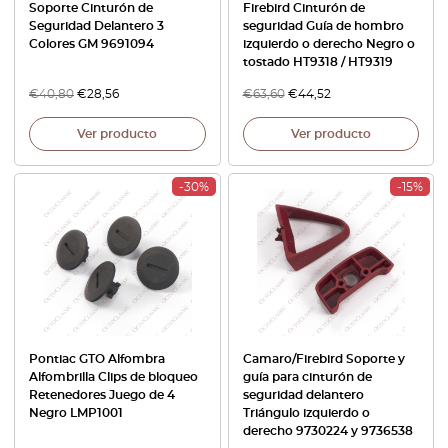
Soporte Cinturón de
Firebird Cinturón de
Seguridad Delantero 3
seguridad Guía de hombro
Colores GM 9691094
izquierdo o derecho Negro o
tostado HT9318 / HT9319
€
40,80
€
28,56
€
63,60
€
44,52
Ver producto
Ver producto
-30%
-15%
Pontiac GTO Alfombra
Camaro/Firebird Soporte y
Alfombrilla Clips de bloqueo
guía para cinturón de
Retenedores Juego de 4
seguridad delantero
Negro LMP1001
Triángulo izquierdo o
derecho 9730224 y 9736538