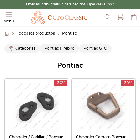
Envío mundial gratuito
para pedidos superiores a £99.*
Buscar
Menú
Todos los productos
Pontiac
Categorías
Pontiac Firebird
Pontiac GTO
Pontiac
-30%
-30%
Chevrolet / Cadillac / Pontiac
Chevrolet Camaro Pontiac