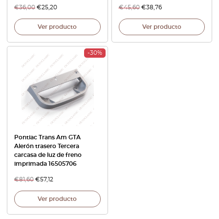
€
36,00
€
25,20
€
45,60
€
38,76
Ver producto
Ver producto
-30%
Pontiac Trans Am GTA
Alerón trasero Tercera
carcasa de luz de freno
imprimada 16505706
€
81,60
€
57,12
Ver producto