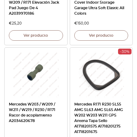
W209 / R171 Elevación Jack
Cover Indoor Storage
Pad Juego De 4
Garage Ultra Soft Elastic All
A2039970186
Colors
€
25,20
€
150,00
Ver producto
Ver producto
-30%
Mercedes W203 / W209 /
Mercedes R171 R230 SL55
W211 / W219 / R230 / R171
AMG SL63 AMG SL65 AMG
Racor de acoplamiento
W202 W203 W211 GPS
A2034620678
Antena Tapa Sello
A1718201575 A1718201275
A1718201675