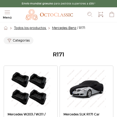
Envío mundial gratuito
para pedidos superiores a £99.*
Buscar
Menú
Todos los productos
Mercedes-Benz
/ R171
Categorías
R171
Mercedes W203 / W211 /
Mercedes SLK R171 Car