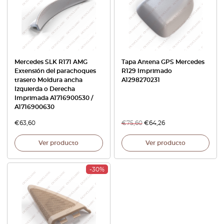
Mercedes SLK R171 AMG
Tapa Antena GPS Mercedes
Extensión del parachoques
R129 Imprimado
trasero Moldura ancha
A1298270231
Izquierda o Derecha
Imprimada A1716900530 /
A1716900630
€
63,60
€
75,60
€
64,26
Ver producto
Ver producto
-30%