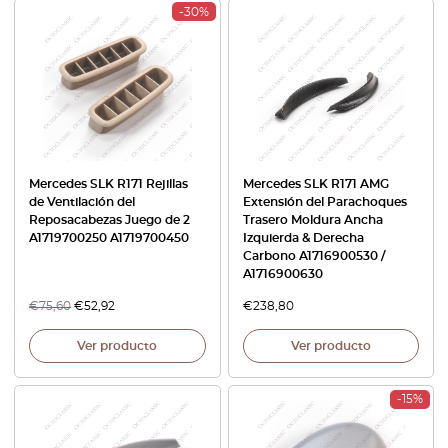
-30%
Mercedes SLK R171 Rejillas
Mercedes SLK R171 AMG
de Ventilación del
Extensión del Parachoques
Reposacabezas Juego de 2
Trasero Moldura Ancha
A1719700250 A1719700450
Izquierda & Derecha
Carbono A1716900530 /
A1716900630
€
75,60
€
52,92
€
238,80
Ver producto
Ver producto
-15%