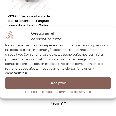
R171 Cubierta de altavoz de
puerta delantera Triángulo
izquierdo o derecho Todos
los colores A1717200194 /
Gestionar el
A1717200294
consentimiento
€
43,20
€
30,24
Para ofrecer las mejores experiencias, utilizamos tecnologías como
las cookies para almacenar y/o acceder a la información del
Ver producto
dispositivo. Consentir el uso de estas tecnologías nos permitirá
procesar datos como el comportamiento de navegación o
identificadores únicos en este sitio. No dar el consentimiento o
retirarlo puede afectar negativamente ciertas funciones y
características.
Aceptar
Política de privacidad
Términos del servicio
1
Página
1
/
1