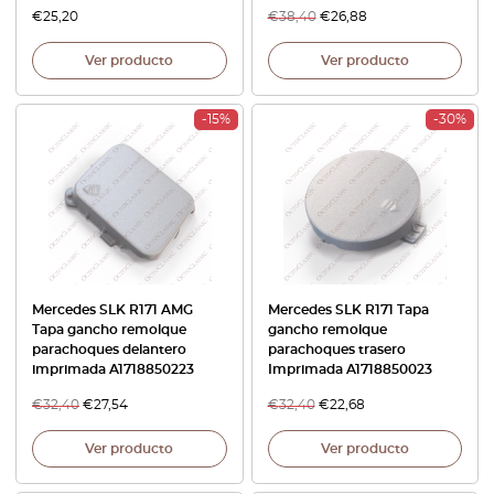
€
25,20
€
38,40
€
26,88
Ver producto
Ver producto
-15%
-30%
Mercedes SLK R171 AMG
Mercedes SLK R171 Tapa
Tapa gancho remolque
gancho remolque
parachoques delantero
parachoques trasero
imprimada A1718850223
Imprimada A1718850023
€
32,40
€
27,54
€
32,40
€
22,68
Ver producto
Ver producto