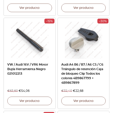
Ver producto
Ver producto
-15%
-30%
VW / Audi 16V / VR6 Motor
Audi A4 B6 / B7 / A6 C5 / C6
Bujía Herramienta Negro
Triángulo de retención Caja
021012213
de bloqueo Clip Todos los
colores 4B9867799 +
4B9867899
€
63,60
€
54,06
€
32,40
€
22,68
Ver producto
Ver producto