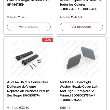
Ganchos Negro 8E0861337 +
Altavoz Izquierda o Derecha
8P4861359
Todos los Colores
8H0035405 / 8H0035406
€
33,60
€
23,52
€
72,00
€
50,40
Ver producto
Ver producto
-30%
Audi A4 B6 / B7 Convertible
Audi A4 B5 Headlight
Deflector de Viento
Washer Nozzle Cover Left
Reparación Palancas Pestillo
And Right Complete Set
Set Negro 8H0898174
Primed 8D0807275AA /
8D0807276AA
€
48,00
€
33,60
€
68,40