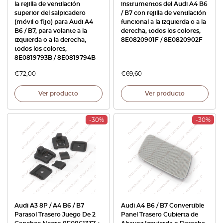
la rejilla de ventilación
instrumentos del Audi A4 B6
superior del salpicadero
/ B7 con rejilla de ventilación
(móvil o fijo) para Audi A4
funcional a la izquierda o a la
B6 / B7, para volante a la
derecha, todos los colores,
izquierda o a la derecha,
8E0820901F / 8E0820902F
todos los colores,
8E0819793B / 8E0819794B
€
72,00
€
69,60
Ver producto
Ver producto
-30%
-30%
Audi A3 8P / A4 B6 / B7
Audi A4 B6 / B7 Convertible
Parasol Trasero Juego De 2
Panel Trasero Cubierta de