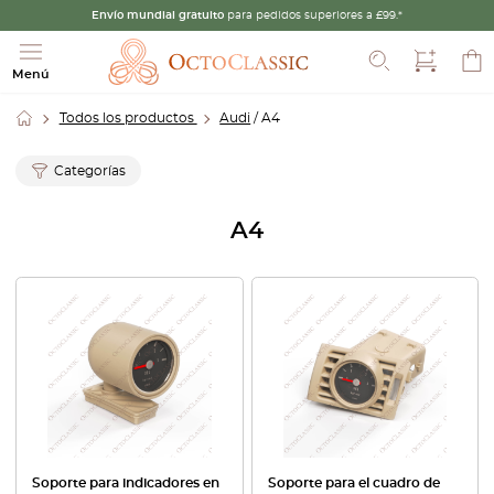
Envío mundial gratuito
para pedidos superiores a £99.*
Buscar
Menú
Todos los productos
Audi
/ A4
Categorías
A4
Soporte para indicadores en
Soporte para el cuadro de