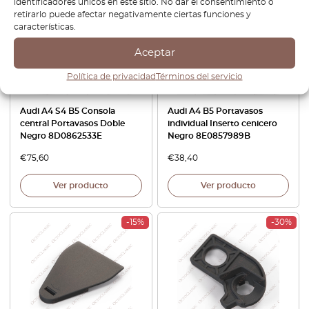
identificadores únicos en este sitio. No dar el consentimiento o
retirarlo puede afectar negativamente ciertas funciones y
características.
Aceptar
Política de privacidad
Términos del servicio
Audi A4 S4 B5 Consola
Audi A4 B5 Portavasos
central Portavasos Doble
individual Inserto cenicero
Negro 8D0862533E
Negro 8E0857989B
€
75,60
€
38,40
Ver producto
Ver producto
-15%
-30%