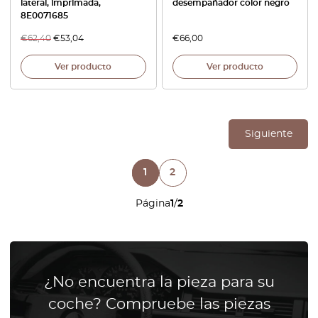
lateral, imprimada,
desempañador color negro
8E0071685
€
62,40
€
53,04
€
66,00
Ver producto
Ver producto
Siguiente
1
2
Página
1
/
2
¿No encuentra la pieza para su
coche? Compruebe las piezas