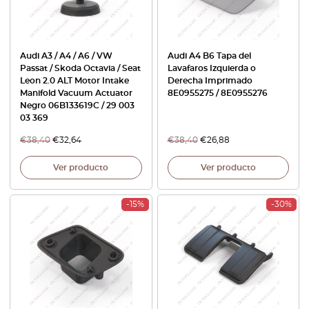
Audi A3 / A4 / A6 / VW
Audi A4 B6 Tapa del
Passat / Skoda Octavia / Seat
Lavafaros Izquierda o
Leon 2.0 ALT Motor Intake
Derecha Imprimado
Manifold Vacuum Actuator
8E0955275 / 8E0955276
Negro 06B133619C / 29 003
03 369
€
38,40
€
32,64
€
38,40
€
26,88
Ver producto
Ver producto
-15%
-30%