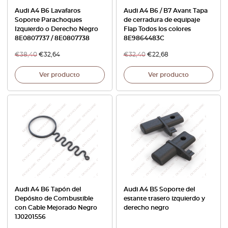
Audi A4 B6 Lavafaros
Audi A4 B6 / B7 Avant Tapa
Soporte Parachoques
de cerradura de equipaje
Izquierdo o Derecho Negro
Flap Todos los colores
8E0807737 / 8E0807738
8E9864483C
€
38,40
€
32,64
€
32,40
€
22,68
Ver producto
Ver producto
Audi A4 B6 Tapón del
Audi A4 B5 Soporte del
Depósito de Combustible
estante trasero izquierdo y
con Cable Mejorado Negro
derecho negro
1J0201556