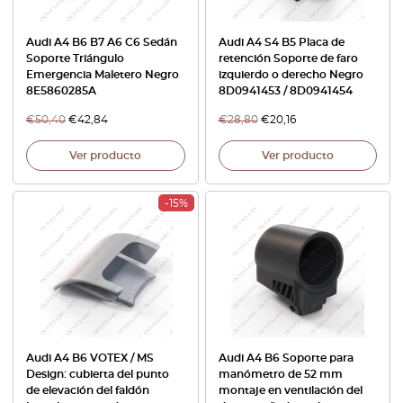
Audi A4 B6 B7 A6 C6 Sedán
Audi A4 S4 B5 Placa de
Soporte Triángulo
retención Soporte de faro
Emergencia Maletero Negro
izquierdo o derecho Negro
8E5860285A
8D0941453 / 8D0941454
€
50,40
€
42,84
€
28,80
€
20,16
Ver producto
Ver producto
-15%
Audi A4 B6 VOTEX / MS
Audi A4 B6 Soporte para
Design: cubierta del punto
manómetro de 52 mm
de elevación del faldón
montaje en ventilación del