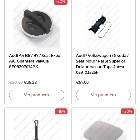
-30%
Audi A4 B6 / B7 / Seat Exeo
Audi / Volkswagen / Skoda /
A/C Guantera Válvula
Seat Motor Parte Superior
8E08207014PK
Delantera con Tapa Junta
059103525F
€
50,40
€
35,28
€
57,60
Ver producto
Ver producto
-15%
-30%