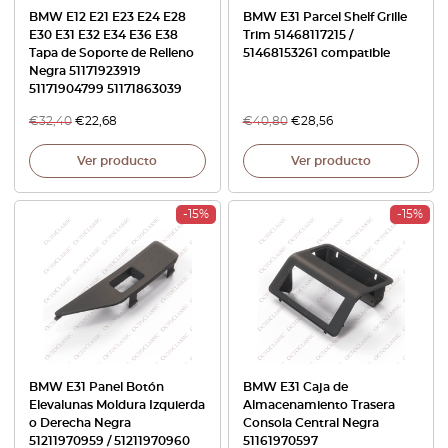
BMW E12 E21 E23 E24 E28
BMW E31 Parcel Shelf Grille
E30 E31 E32 E34 E36 E38
Trim 51468117215 /
Tapa de Soporte de Relleno
51468153261 compatible
Negra 51171923919
51171904799 51171863039
€
32,40
€
22,68
€
40,80
€
28,56
Ver producto
Ver producto
-15%
-15%
BMW E31 Panel Botón
BMW E31 Caja de
Elevalunas Moldura Izquierda
Almacenamiento Trasera
o Derecha Negra
Consola Central Negra
51211970959 / 51211970960
51161970597