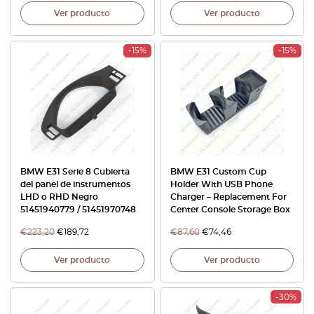
Ver producto
Ver producto
-15%
-15%
BMW E31 Serie 8 Cubierta
BMW E31 Custom Cup
del panel de instrumentos
Holder With USB Phone
LHD o RHD Negro
Charger – Replacement For
51451940779 / 51451970748
Center Console Storage Box
€
223,20
€
189,72
€
87,60
€
74,46
Ver producto
Ver producto
-30%