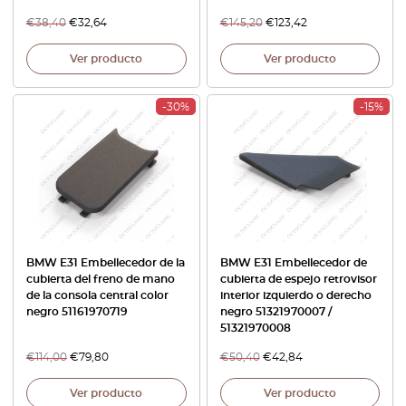
€
38,40
€
32,64
€
145,20
€
123,42
Ver producto
Ver producto
-30%
-15%
BMW E31 Embellecedor de la
BMW E31 Embellecedor de
cubierta del freno de mano
cubierta de espejo retrovisor
de la consola central color
interior izquierdo o derecho
negro 51161970719
negro 51321970007 /
51321970008
€
114,00
€
79,80
€
50,40
€
42,84
Ver producto
Ver producto