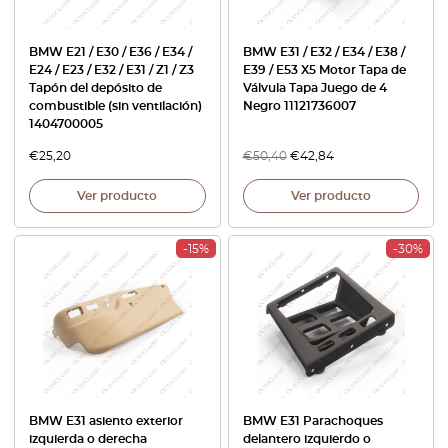
BMW E21 / E30 / E36 / E34 /
BMW E31 / E32 / E34 / E38 /
E24 / E23 / E32 / E31 / Z1 / Z3
E39 / E53 X5 Motor Tapa de
Tapón del depósito de
Válvula Tapa Juego de 4
combustible (sin ventilación)
Negro 11121736007
1404700005
€
25,20
€
50,40
€
42,84
Ver producto
Ver producto
-15%
-30%
BMW E31 asiento exterior
BMW E31 Parachoques
izquierda o derecha
delantero izquierdo o