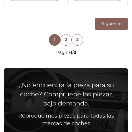
Siguiente
1
2
3
Página
1
/
3
¿No encuentra la pieza para su
coche? Compruebe las piezas
bajo demanda.
Reproducimos piezas para todas las
marcas de coches