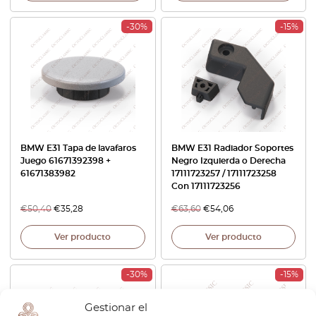
-30%
-15%
BMW E31 Tapa de lavafaros
BMW E31 Radiador Soportes
Juego 61671392398 +
Negro Izquierda o Derecha
61671383982
17111723257 / 17111723258
Con 17111723256
€
50,40
€
35,28
€
63,60
€
54,06
Ver producto
Ver producto
-30%
-15%
Gestionar el