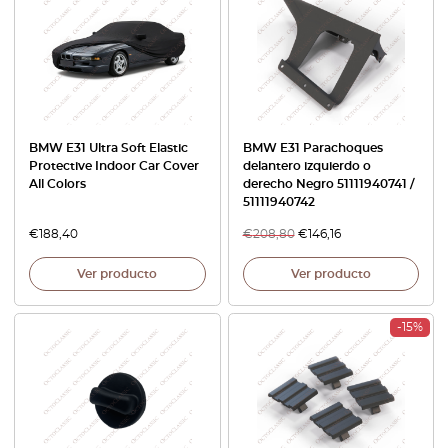
BMW E31 Ultra Soft Elastic
BMW E31 Parachoques
Protective Indoor Car Cover
delantero izquierdo o
All Colors
derecho Negro 51111940741 /
51111940742
€
188,40
€
208,80
€
146,16
Ver producto
Ver producto
-15%