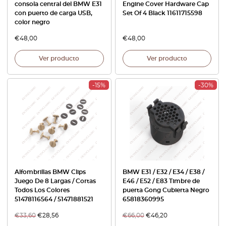
consola central del BMW E31
Engine Cover Hardware Cap
con puerto de carga USB,
Set Of 4 Black 11611715598
color negro
€
48,00
€
48,00
Ver producto
Ver producto
-15%
-30%
Alfombrillas BMW Clips
BMW E31 / E32 / E34 / E38 /
Juego De 8 Largas / Cortas
E46 / E52 / E83 Timbre de
Todos Los Colores
puerta Gong Cubierta Negro
51478116564 / 51471881521
65818360995
€
33,60
€
28,56
€
66,00
€
46,20