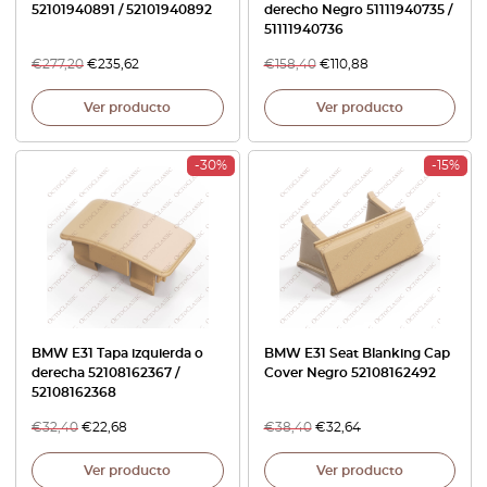
52101940891 / 52101940892
derecho Negro 51111940735 /
51111940736
€
277,20
€
235,62
€
158,40
€
110,88
Ver producto
Ver producto
-30%
-15%
BMW E31 Tapa izquierda o
BMW E31 Seat Blanking Cap
derecha 52108162367 /
Cover Negro 52108162492
52108162368
€
32,40
€
22,68
€
38,40
€
32,64
Ver producto
Ver producto