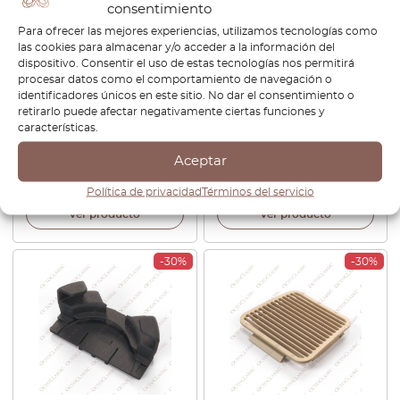
consentimiento
Para ofrecer las mejores experiencias, utilizamos tecnologías como
las cookies para almacenar y/o acceder a la información del
dispositivo. Consentir el uso de estas tecnologías nos permitirá
procesar datos como el comportamiento de navegación o
identificadores únicos en este sitio. No dar el consentimiento o
BMW E31 840Ci 840i 850Ci
BMW E31 840Ci 840i 850Ci
retirarlo puede afectar negativamente ciertas funciones y
850CSi Bisel Derecho
850CSi Cubierta Izquierda En
características.
Consola Central Cubierta
La Consola Central Bisel 4
Versión 5
Version
Aceptar
€
73,20
€
51,24
€
57,60
€
48,96
Política de privacidad
Términos del servicio
Ver producto
Ver producto
-30%
-30%