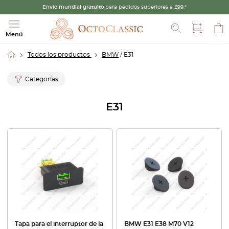
Envío mundial gratuito
para pedidos superiores a £99.*
Buscar
Menú
Todos los productos
BMW
/ E31
Categorías
E31
Tapa para el interruptor de la
BMW E31 E38 M70 V12