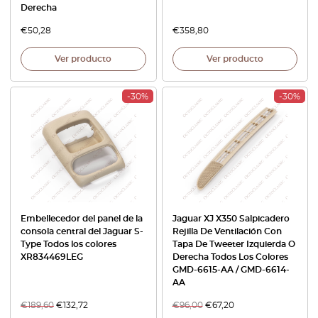
Derecha
€
50,28
€
358,80
Ver producto
Ver producto
-30%
-30%
Embellecedor del panel de la
Jaguar XJ X350 Salpicadero
consola central del Jaguar S-
Rejilla De Ventilación Con
Type Todos los colores
Tapa De Tweeter Izquierda O
XR834469LEG
Derecha Todos Los Colores
GMD-6615-AA / GMD-6614-
AA
€
189,60
€
132,72
€
96,00
€
67,20