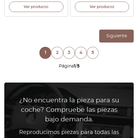
Ver producto
Ver producto
Siguiente
1
2
3
4
5
Página
1
/
5
¿No encuentra la pieza para su
coche? Compruebe las piezas
bajo demanda.
Reproducimos piezas para todas las