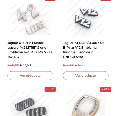
Jaguar XJ Serie 1 Motor
Jaguar XJ XJ40 / X300 / XJS
trasero “4.2 LITRE” Signo
B-Pillar V12 Emblema
Emblema 142.541 + 142.538 +
Insignia Juego de 2
142.487
HND6092BA
€
48,00
€
33,60
€
60,00
€
42,00
Ver producto
Ver producto
-30%
-30%