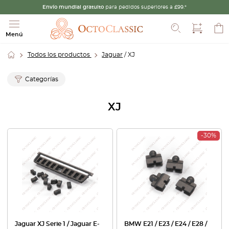
Envío mundial gratuito
para pedidos superiores a £99.*
Buscar
Menú
Todos los productos
Jaguar
/ XJ
Categorías
XJ
-30%
Jaguar XJ Serie 1 / Jaguar E-
BMW E21 / E23 / E24 / E28 /