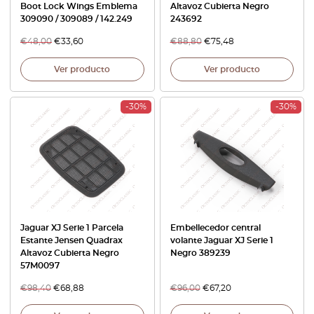
Boot Lock Wings Emblema
Altavoz Cubierta Negro
309090 / 309089 / 142.249
243692
€
48,00
€
33,60
€
88,80
€
75,48
Ver producto
Ver producto
-30%
-30%
Jaguar XJ Serie 1 Parcela
Embellecedor central
Estante Jensen Quadrax
volante Jaguar XJ Serie 1
Altavoz Cubierta Negro
Negro 389239
57M0097
€
98,40
€
68,88
€
96,00
€
67,20