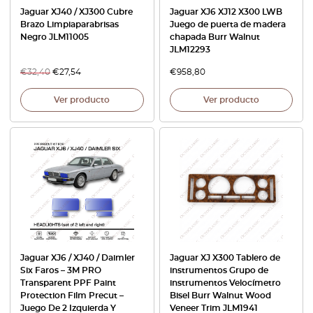
Jaguar XJ40 / XJ300 Cubre
Jaguar XJ6 XJ12 X300 LWB
Brazo Limpiaparabrisas
Juego de puerta de madera
Negro JLM11005
chapada Burr Walnut
JLM12293
€
32,40
€
27,54
€
958,80
Ver producto
Ver producto
Jaguar XJ6 / XJ40 / Daimler
Jaguar XJ X300 Tablero de
Six Faros – 3M PRO
instrumentos Grupo de
Transparent PPF Paint
instrumentos Velocímetro
Protection Film Precut –
Bisel Burr Walnut Wood
Juego De 2 Izquierda Y
Veneer Trim JLM1941