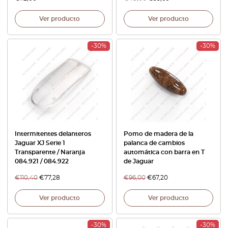
Ver producto
Ver producto
-30%
-30%
Intermitentes delanteros
Pomo de madera de la
Jaguar XJ Serie 1
palanca de cambios
Transparente / Naranja
automática con barra en T
084.921 / 084.922
de Jaguar
€
110,40
€
77,28
€
96,00
€
67,20
Ver producto
Ver producto
-30%
-30%