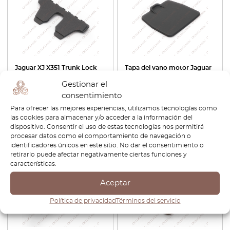
Jaguar XJ X351 Trunk Lock
Tapa del vano motor Jaguar
Cover Trim Black AW93-
XJ X308 Negro NNC 3996AB
Gestionar el
F406A64-AF
consentimiento
€
34,80
€
24,36
€
74,40
€
52,08
Para ofrecer las mejores experiencias, utilizamos tecnologías como
las cookies para almacenar y/o acceder a la información del
Ver producto
Ver producto
dispositivo. Consentir el uso de estas tecnologías nos permitirá
procesar datos como el comportamiento de navegación o
identificadores únicos en este sitio. No dar el consentimiento o
-15%
retirarlo puede afectar negativamente ciertas funciones y
características.
Aceptar
Política de privacidad
Términos del servicio