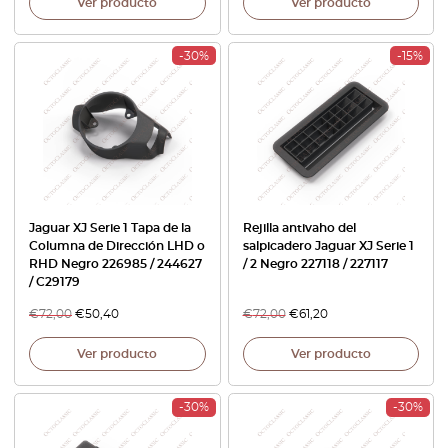
Ver producto
Ver producto
-30%
-15%
Jaguar XJ Serie 1 Tapa de la
Rejilla antivaho del
Columna de Dirección LHD o
salpicadero Jaguar XJ Serie 1
RHD Negro 226985 / 244627
/ 2 Negro 227118 / 227117
/ C29179
€
72,00
€
50,40
€
72,00
€
61,20
Ver producto
Ver producto
-30%
-30%