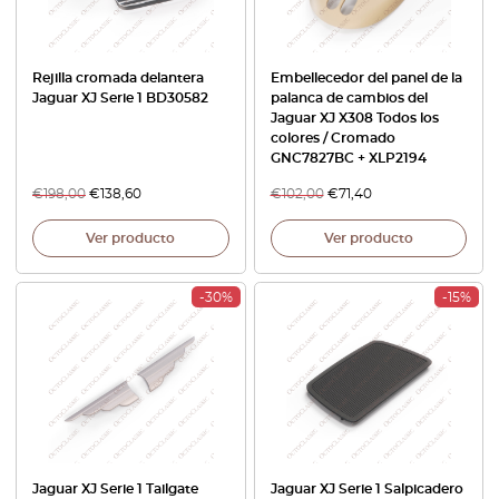
Rejilla cromada delantera
Embellecedor del panel de la
Jaguar XJ Serie 1 BD30582
palanca de cambios del
Jaguar XJ X308 Todos los
colores / Cromado
GNC7827BC + XLP2194
€
198,00
€
138,60
€
102,00
€
71,40
Ver producto
Ver producto
-30%
-15%
Jaguar XJ Serie 1 Tailgate
Jaguar XJ Serie 1 Salpicadero