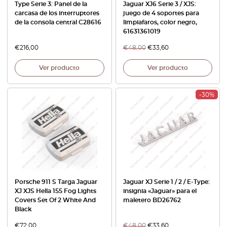
Type Serie 3: Panel de la
Jaguar XJ6 Serie 3 / XJS:
carcasa de los interruptores
juego de 4 soportes para
de la consola central C28616
limpiafaros, color negro,
61631361019
€
216,00
€
48,00
€
33,60
Ver producto
Ver producto
-30%
Porsche 911 S Targa Jaguar
Jaguar XJ Serie 1 / 2 / E-Type:
XJ XJS Hella 155 Fog Lights
insignia «Jaguar» para el
Covers Set Of 2 White And
maletero BD26762
Black
€
72,00
€
48,00
€
33,60