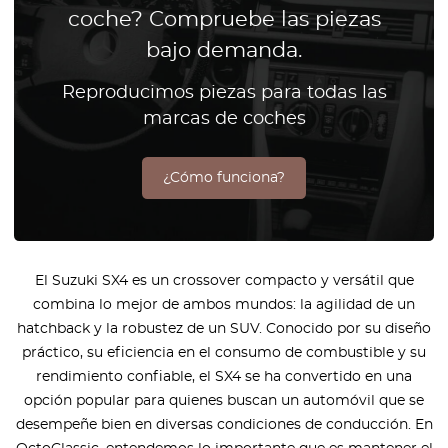
coche? Compruebe las piezas
bajo demanda.
Reproducimos piezas para todas las
marcas de coches
¿Cómo funciona?
El Suzuki SX4 es un crossover compacto y versátil que
combina lo mejor de ambos mundos: la agilidad de un
hatchback y la robustez de un SUV. Conocido por su diseño
práctico, su eficiencia en el consumo de combustible y su
rendimiento confiable, el SX4 se ha convertido en una
opción popular para quienes buscan un automóvil que se
desempeñe bien en diversas condiciones de conducción. En