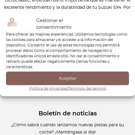
OctoClassic, entendemos lo importante que es mantener el
excelente rendimiento y la durabilidad de tu Suzuki SX4. Por
eso ofrecemos una amplia gama de repuestos de alta
Gestionar el
calidad diseñados para mantener tu SX4 en perfectas
consentimiento
condiciones. Nuestros repuestos están fabricados con
Para ofrecer las mejores experiencias, utilizamos tecnologías como
precisión para garantizar un ajuste perfecto y una larga
las cookies para almacenar y/o acceder a la información del
durabilidad, para que puedas seguir disfrutando de tu
dispositivo. Consentir el uso de estas tecnologías nos permitirá
procesar datos como el comportamiento de navegación o
Suzuki SX4 durante muchos años. Con nuestro
identificadores únicos en este sitio. No dar el consentimiento o
compromiso con la calidad, puedes confiar en OctoClassic
retirarlo puede afectar negativamente ciertas funciones y
para proporcionarte las mejores piezas para tu Suzuki SX4,
características.
manteniéndolo listo para cualquier carretera.
Aceptar
Política de privacidad
Términos del servicio
Boletín de noticias
¿Cómo sabrá cuándo lanzamos nuevas piezas para su
coche? ¡Manténgase al día!