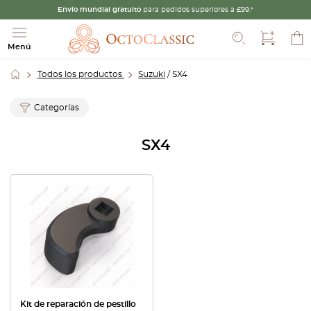
Envío mundial gratuito
para pedidos superiores a £99.*
Buscar
Menú
Todos los productos
Suzuki
/ SX4
Categorías
SX4
Kit de reparación de pestillo