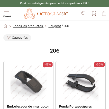
Envío mundial gratuito
para pedidos superiores a £99.*
Buscar
Menú
Todos los productos
Peugeot
/ 206
Categorías
206
-15%
-30%
Embellecedor de interruptor
Funda Portaequipajes