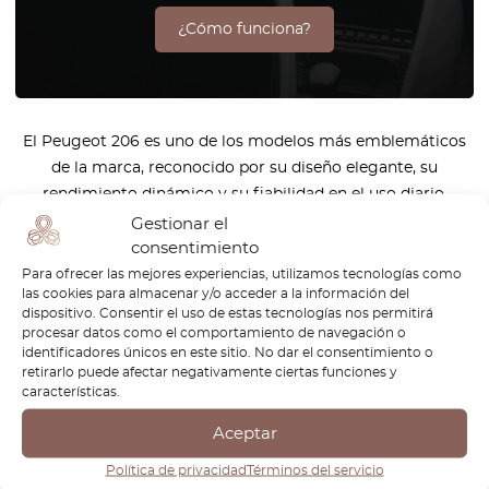
¿Cómo funciona?
El Peugeot 206 es uno de los modelos más emblemáticos
de la marca, reconocido por su diseño elegante, su
rendimiento dinámico y su fiabilidad en el uso diario.
Lanzado a finales de los años 90, se convirtió rápidamente
Gestionar el
en un éxito mundial, ganándose el aprecio de los
consentimiento
conductores por su versatilidad y placer de conducción. Ya
Para ofrecer las mejores experiencias, utilizamos tecnologías como
las cookies para almacenar y/o acceder a la información del
sea que tengas un hatchback, un coupé cabriolet o una
dispositivo. Consentir el uso de estas tecnologías nos permitirá
ranchera, el Peugeot 206 sigue siendo un símbolo de
procesar datos como el comportamiento de navegación o
ingeniería atemporal y excelencia automotriz. En
identificadores únicos en este sitio. No dar el consentimiento o
retirarlo puede afectar negativamente ciertas funciones y
OctoClassic nos especializamos en mantener tu Peugeot
características.
206 en las mejores condiciones posibles. Nuestra cuidada
selección de repuestos de alta calidad garantiza que tu
Aceptar
vehículo conserve su originalidad, fiabilidad y encanto.
Política de privacidad
Términos del servicio
Tanto si buscas restaurar un modelo clásico como si solo