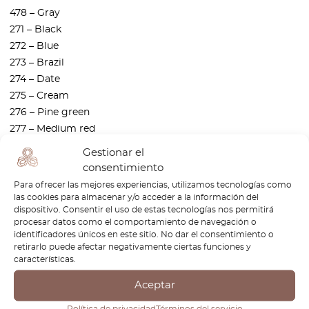
478 – Gray
271 – Black
272 – Blue
273 – Brazil
274 – Date
275 – Cream
276 – Pine green
277 – Medium red
278 – Gray
Gestionar el
261 – black
consentimiento
262 – blue
Para ofrecer las mejores experiencias, utilizamos tecnologías como
263 – Brazil
las cookies para almacenar y/o acceder a la información del
dispositivo. Consentir el uso de estas tecnologías nos permitirá
264 – date
procesar datos como el comportamiento de navegación o
265 – Cream
identificadores únicos en este sitio. No dar el consentimiento o
266 – Pine green
retirarlo puede afectar negativamente ciertas funciones y
características.
267 – Medium red
268 – Gray
Aceptar
Política de privacidad
Términos del servicio