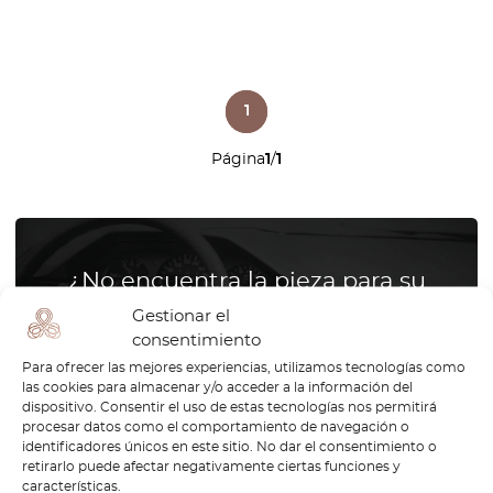
1
Página
1
/
1
¿No encuentra la pieza para su
coche? Compruebe las piezas
Gestionar el
consentimiento
bajo demanda.
Para ofrecer las mejores experiencias, utilizamos tecnologías como
las cookies para almacenar y/o acceder a la información del
Reproducimos piezas para todas las
dispositivo. Consentir el uso de estas tecnologías nos permitirá
marcas de coches
procesar datos como el comportamiento de navegación o
identificadores únicos en este sitio. No dar el consentimiento o
retirarlo puede afectar negativamente ciertas funciones y
características.
¿Cómo funciona?