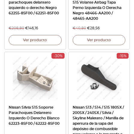
parachoques delantero
S15 Volante Airbag Tapa
izquierdo o derecho Negro
Perno Izquierda O Derecha
62255-85F00 / 62251-85F00
Negro 48466-AA200 /
48465-AA200
€
208,80
€
146,16
€
40,80
€
28,56
Ver producto
Ver producto
-30%
-15%
Nissan Silvia S15 Soporte
Nissan S13 / S14 / S15 180SX /
Parachoques Delantero
200SX / 240SX / Silvia /
Izquierdo O Derecho Blanco
Skyline Maletero / Manilla de
62223-85F00 / 62222-85F00
apertura de la tapa del
depósito de combustible