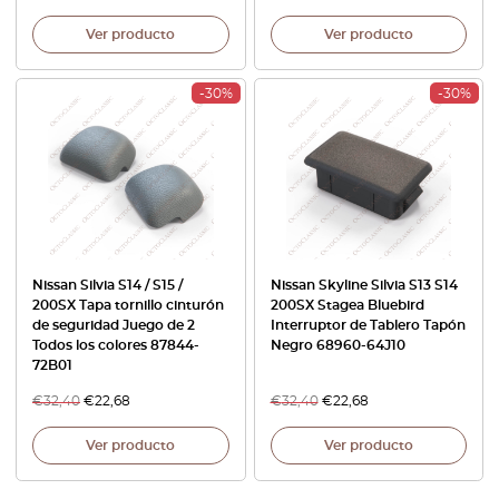
Ver producto
Ver producto
-30%
-30%
Nissan Silvia S14 / S15 /
Nissan Skyline Silvia S13 S14
200SX Tapa tornillo cinturón
200SX Stagea Bluebird
de seguridad Juego de 2
Interruptor de Tablero Tapón
Todos los colores 87844-
Negro 68960-64J10
72B01
€
32,40
€
22,68
€
32,40
€
22,68
Ver producto
Ver producto