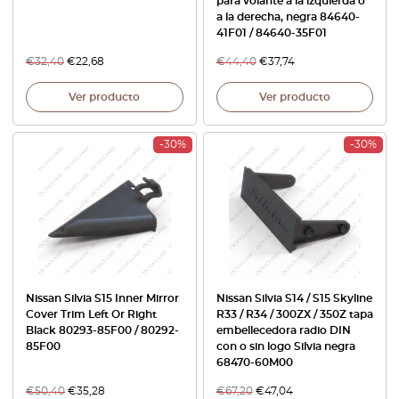
para volante a la izquierda o
a la derecha, negra 84640-
41F01 / 84640-35F01
€
32,40
€
22,68
€
44,40
€
37,74
Ver producto
Ver producto
-30%
-30%
Nissan Silvia S15 Inner Mirror
Nissan Silvia S14 / S15 Skyline
Cover Trim Left Or Right
R33 / R34 / 300ZX / 350Z tapa
Black 80293-85F00 / 80292-
embellecedora radio DIN
85F00
con o sin logo Silvia negra
68470-60M00
€
50,40
€
35,28
€
67,20
€
47,04