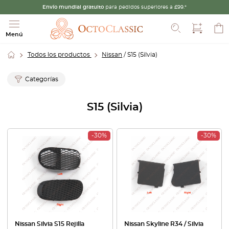
Envío mundial gratuito
para pedidos superiores a £99.*
Buscar
Menú
Todos los productos
Nissan
/ S15 (Silvia)
Categorías
S15 (Silvia)
-30%
-30%
Nissan Silvia S15 Rejilla
Nissan Skyline R34 / Silvia