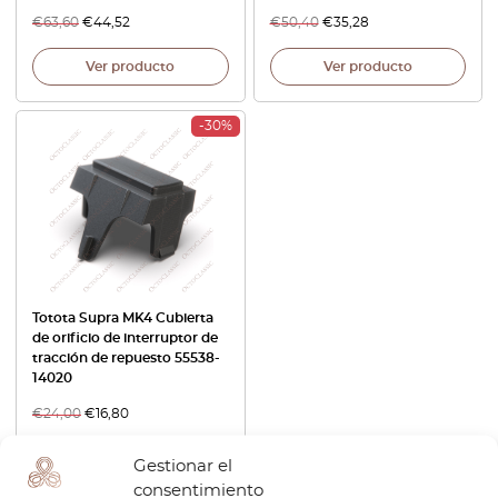
€
63,60
€
44,52
€
50,40
€
35,28
Ver producto
Ver producto
-30%
Totota Supra MK4 Cubierta
de orificio de interruptor de
tracción de repuesto 55538-
14020
€
24,00
€
16,80
Ver producto
Gestionar el
consentimiento