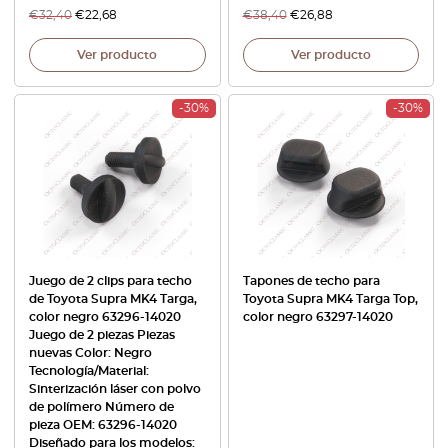
€
32,40
€
22,68
€
38,40
€
26,88
Ver producto
Ver producto
-30%
-30%
Juego de 2 clips para techo
Tapones de techo para
de Toyota Supra MK4 Targa,
Toyota Supra MK4 Targa Top,
color negro 63296-14020
color negro 63297-14020
Juego de 2 piezas Piezas
nuevas Color: Negro
Tecnología/Material:
Sinterización láser con polvo
de polímero Número de
pieza OEM: 63296-14020
Diseñado para los modelos: