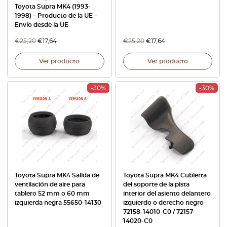
Toyota Supra MK4 (1993-
1998) – Producto de la UE –
Envío desde la UE
€
25,20
€
17,64
€
25,20
€
17,64
Ver producto
Ver producto
-30%
-30%
Toyota Supra MK4 Salida de
Toyota Supra MK4 Cubierta
ventilación de aire para
del soporte de la pista
tablero 52 mm o 60 mm
interior del asiento delantero
izquierda negra 55650-14130
izquierdo o derecho negro
72158-14010-C0 / 72157-
14020-C0