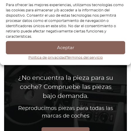
Para ofrecer las mejores experiencias, utilizamos tecnologías como
las cookies para almacenar y/o acceder a la información del
dispositivo. Consentir el uso de estas tecnologías nos permitirá
procesar datos como el comportamiento de navegación o
identificadores únicos en este sitio. No dar el consentimiento o
retirarlo puede afectar negativamente ciertas funciones y
1
características.
Página
1
/
1
Aceptar
Política de privacidad
Términos del servicio
¿No encuentra la pieza para su
coche? Compruebe las piezas
bajo demanda.
Reproducimos piezas para todas las
marcas de coches