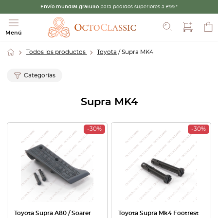
Envío mundial gratuito
para pedidos superiores a £99.*
Buscar
Menú
Todos los productos
Toyota
/ Supra MK4
Categorías
Supra MK4
-30%
-30%
Toyota Supra A80 / Soarer
Toyota Supra Mk4 Footrest