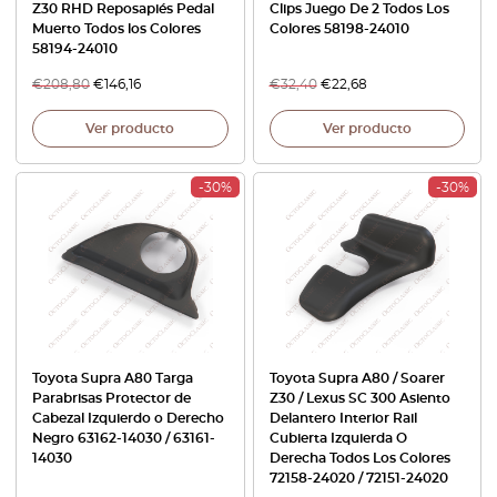
Z30 RHD Reposapiés Pedal
Clips Juego De 2 Todos Los
Muerto Todos los Colores
Colores 58198-24010
58194-24010
€
208,80
€
146,16
€
32,40
€
22,68
Ver producto
Ver producto
-30%
-30%
Toyota Supra A80 Targa
Toyota Supra A80 / Soarer
Parabrisas Protector de
Z30 / Lexus SC 300 Asiento
Cabezal Izquierdo o Derecho
Delantero Interior Rail
Negro 63162-14030 / 63161-
Cubierta Izquierda O
14030
Derecha Todos Los Colores
72158-24020 / 72151-24020