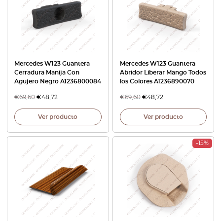
Mercedes W123 Guantera
Mercedes W123 Guantera
Cerradura Manija Con
Abridor Liberar Mango Todos
Agujero Negro A1236800084
los Colores A1236890070
€
69,60
€
48,72
€
69,60
€
48,72
Ver producto
Ver producto
-15%