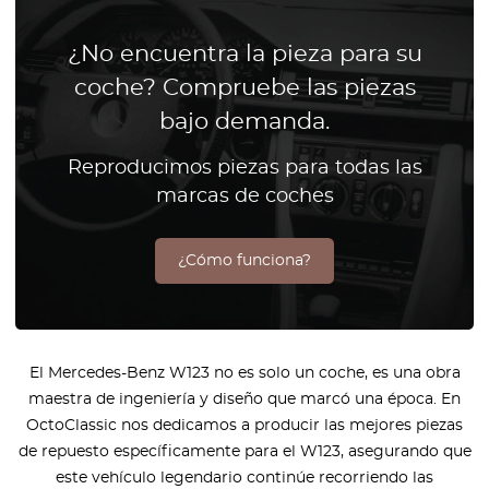
¿No encuentra la pieza para su
coche? Compruebe las piezas
bajo demanda.
Reproducimos piezas para todas las
marcas de coches
¿Cómo funciona?
El Mercedes-Benz W123 no es solo un coche, es una obra
maestra de ingeniería y diseño que marcó una época. En
OctoClassic nos dedicamos a producir las mejores piezas
de repuesto específicamente para el W123, asegurando que
este vehículo legendario continúe recorriendo las