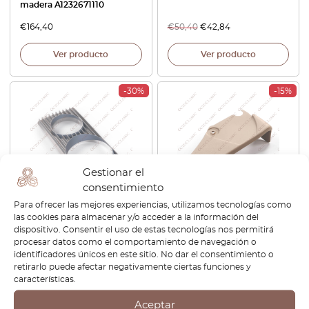
madera A1232671110
€
164,40
€
50,40
€
42,84
Ver producto
Ver producto
-30%
-15%
Gestionar el
consentimiento
Para ofrecer las mejores experiencias, utilizamos tecnologías como
Mercedes W123 Lente de
Mercedes C123 Tapa Parte
las cookies para almacenar y/o acceder a la información del
Faro Hella Izquierda o
Inferior Asiento Reposera
dispositivo. Consentir el uso de estas tecnologías nos permitirá
Derecha Gris A1238260103 /
Izquierda O Derecha
procesar datos como el comportamiento de navegación o
A1238260203
A1239185130 / A1239185230
identificadores únicos en este sitio. No dar el consentimiento o
retirarlo puede afectar negativamente ciertas funciones y
€
207,60
€
145,32
€
88,80
€
75,48
características.
Ver producto
Ver producto
Aceptar