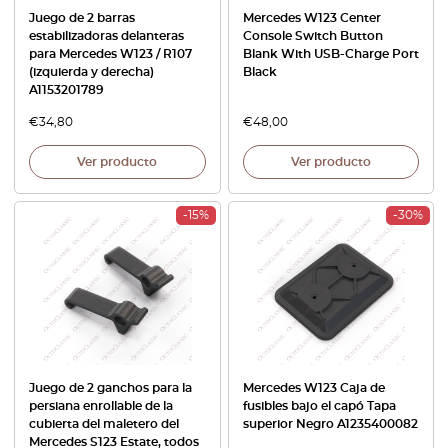
Juego de 2 barras
Mercedes W123 Center
estabilizadoras delanteras
Console Switch Button
para Mercedes W123 / R107
Blank With USB-Charge Port
(izquierda y derecha)
Black
A1153201789
€
34,80
€
48,00
Ver producto
Ver producto
-15%
-30%
Juego de 2 ganchos para la
Mercedes W123 Caja de
persiana enrollable de la
fusibles bajo el capó Tapa
cubierta del maletero del
superior Negro A1235400082
Mercedes S123 Estate, todos