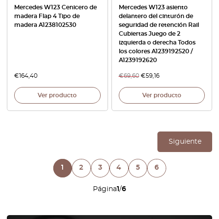
Mercedes W123 Cenicero de
Mercedes W123 asiento
madera Flap 4 Tipo de
delantero del cinturón de
madera A1238102530
seguridad de retención Rail
Cubiertas Juego de 2
izquierda o derecha Todos
los colores A1239192520 /
A1239192620
€
164,40
€
69,60
€
59,16
Ver producto
Ver producto
Siguiente
1
2
3
4
5
6
Página
1
/
6