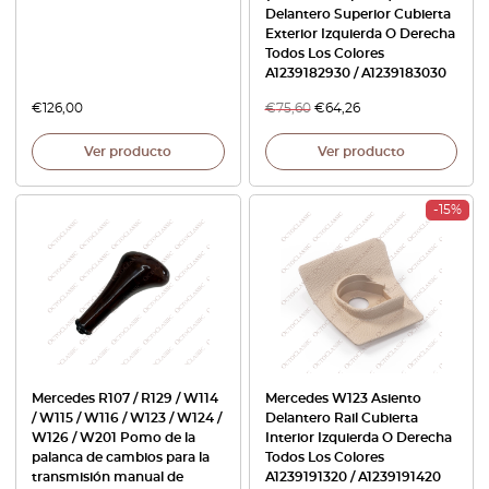
Delantero Superior Cubierta
Exterior Izquierda O Derecha
Todos Los Colores
A1239182930 / A1239183030
€
126,00
€
75,60
€
64,26
Ver producto
Ver producto
-15%
Mercedes R107 / R129 / W114
Mercedes W123 Asiento
/ W115 / W116 / W123 / W124 /
Delantero Rail Cubierta
W126 / W201 Pomo de la
Interior Izquierda O Derecha
palanca de cambios para la
Todos Los Colores
transmisión manual de
A1239191320 / A1239191420