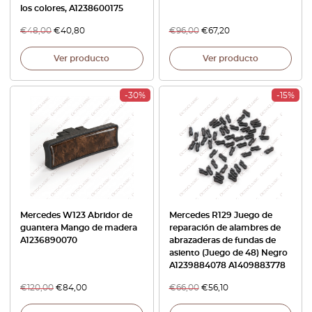
los colores, A1238600175
€
48,00
€
40,80
€
96,00
€
67,20
Ver producto
Ver producto
-30%
-15%
Mercedes W123 Abridor de
Mercedes R129 Juego de
guantera Mango de madera
reparación de alambres de
A1236890070
abrazaderas de fundas de
asiento (Juego de 48) Negro
A1239884078 A1409883778
€
120,00
€
84,00
€
66,00
€
56,10