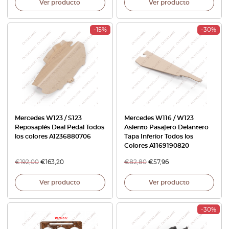
Ver producto
Ver producto
-15%
-30%
Mercedes W123 / S123
Mercedes W116 / W123
Reposapiés Deal Pedal Todos
Asiento Pasajero Delantero
los colores A1236880706
Tapa Inferior Todos los
Colores A1169190820
€
192,00
€
163,20
€
82,80
€
57,96
Ver producto
Ver producto
-30%