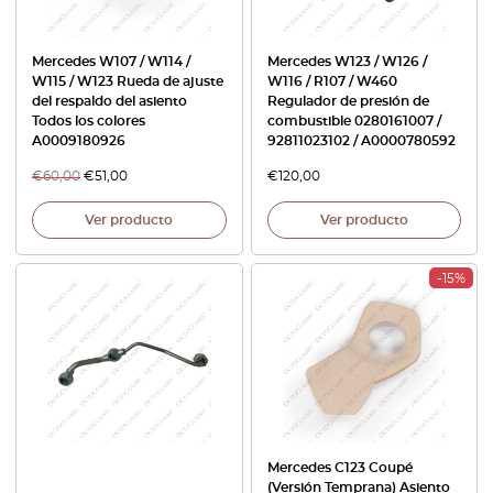
Mercedes W107 / W114 /
Mercedes W123 / W126 /
W115 / W123 Rueda de ajuste
W116 / R107 / W460
del respaldo del asiento
Regulador de presión de
Todos los colores
combustible 0280161007 /
A0009180926
92811023102 / A0000780592
€
60,00
€
51,00
€
120,00
Ver producto
Ver producto
-15%
Mercedes C123 Coupé
(Versión Temprana) Asiento