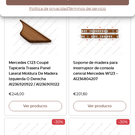
Política de privacidad
Términos del servicio
Mercedes C123 Coupé
Soporte de madera para
Tapicería Trasera Panel
interruptor de consola
Lateral Moldura De Madera
central Mercedes W123 –
Izquierda O Derecha
A1236804207
A1236920922 / A1236901022
€
246,00
€
201,60
Ver producto
Ver producto
-30%
-30%