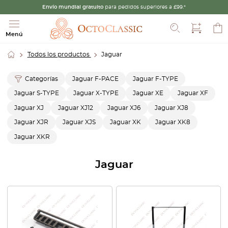
Envío mundial gratuito
para pedidos superiores a £99.*
Buscar
Menú
Todos los productos
Jaguar
Categorías
Jaguar F-PACE
Jaguar F-TYPE
Jaguar S-TYPE
Jaguar X-TYPE
Jaguar XE
Jaguar XF
Jaguar XJ
Jaguar XJ12
Jaguar XJ6
Jaguar XJ8
Jaguar XJR
Jaguar XJS
Jaguar XK
Jaguar XK8
Jaguar XKR
Jaguar