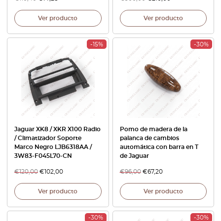
Ver producto
Ver producto
-15%
-30%
Jaguar XK8 / XKR X100 Radio
Pomo de madera de la
/ Climatizador Soporte
palanca de cambios
Marco Negro LJB6318AA /
automática con barra en T
3W83-F045L70-CN
de Jaguar
€
120,00
€
102,00
€
96,00
€
67,20
Ver producto
Ver producto
-30%
-30%