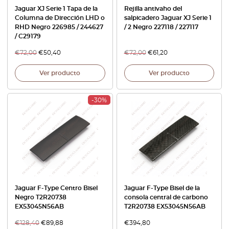
Jaguar XJ Serie 1 Tapa de la
Rejilla antivaho del
Columna de Dirección LHD o
salpicadero Jaguar XJ Serie 1
RHD Negro 226985 / 244627
/ 2 Negro 227118 / 227117
/ C29179
€
72,00
€
50,40
€
72,00
€
61,20
Ver producto
Ver producto
-30%
Jaguar F-Type Centro Bisel
Jaguar F-Type Bisel de la
Negro T2R20738
consola central de carbono
EX53045N56AB
T2R20738 EX53045N56AB
€
128,40
€
89,88
€
394,80