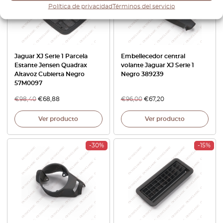
Política de privacidad
Términos del servicio
Jaguar XJ Serie 1 Parcela
Embellecedor central
Estante Jensen Quadrax
volante Jaguar XJ Serie 1
Altavoz Cubierta Negro
Negro 389239
57M0097
€
98,40
€
68,88
€
96,00
€
67,20
Ver producto
Ver producto
-30%
-15%