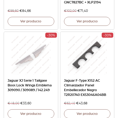
GNC7827BC + XLP2194
€
99,60
€
84,66
€
102,00
€
71,40
Ver producto
Ver producto
-30%
-30%
Jaguar XJ Serie 1 Tailgate
Jaguar F-Type X152 AC
Boot Lock Wings Emblema
Climatizador Panel
309090 / 309089 / 142.249
Embellecedor Negro
T2R20740 EX53046A04BB
€
48,00
€
33,60
€
62,40
€
43,68
Ver producto
Ver producto