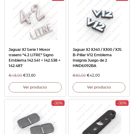
Jaguar XJ Serie 1 Motor
Jaguar XJ XJ40 / X300 / XJS
trasero “4.2 LITRE” Signo
B-Pillar V12 Emblema
Emblema 142.541 + 142.538 +
Insignia Juego de 2
142.487
HND6092BA
€
48,00
€
33,60
€
60,00
€
42,00
Ver producto
Ver producto
-30%
-30%