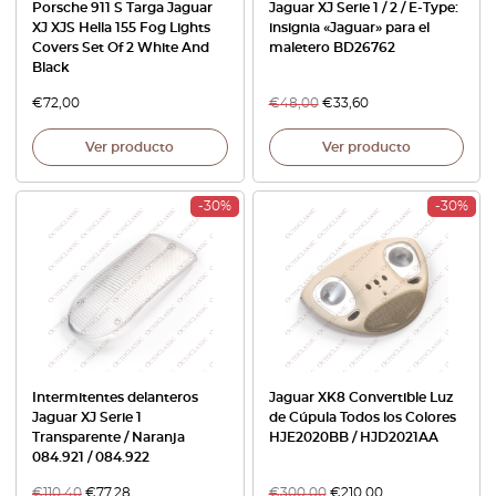
Porsche 911 S Targa Jaguar
Jaguar XJ Serie 1 / 2 / E-Type:
XJ XJS Hella 155 Fog Lights
insignia «Jaguar» para el
Covers Set Of 2 White And
maletero BD26762
Black
€
72,00
€
48,00
€
33,60
Ver producto
Ver producto
-30%
-30%
Intermitentes delanteros
Jaguar XK8 Convertible Luz
Jaguar XJ Serie 1
de Cúpula Todos los Colores
Transparente / Naranja
HJE2020BB / HJD2021AA
084.921 / 084.922
€
110,40
€
77,28
€
300,00
€
210,00