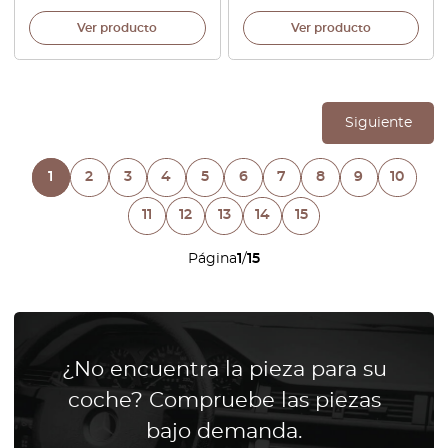
Ver producto
Ver producto
Siguiente
1
2
3
4
5
6
7
8
9
10
11
12
13
14
15
Página
1
/
15
¿No encuentra la pieza para su
coche? Compruebe las piezas
bajo demanda.