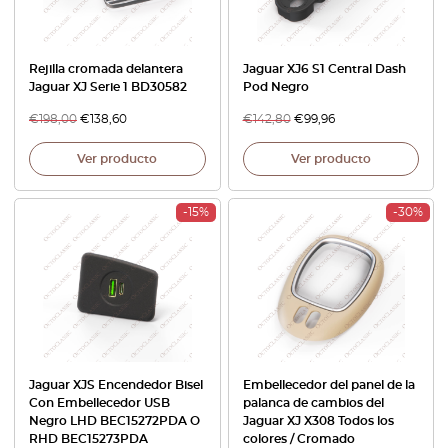
Rejilla cromada delantera
Jaguar XJ6 S1 Central Dash
Jaguar XJ Serie 1 BD30582
Pod Negro
€
198,00
€
138,60
€
142,80
€
99,96
Ver producto
Ver producto
-15%
-30%
Jaguar XJS Encendedor Bisel
Embellecedor del panel de la
Con Embellecedor USB
palanca de cambios del
Negro LHD BEC15272PDA O
Jaguar XJ X308 Todos los
RHD BEC15273PDA
colores / Cromado