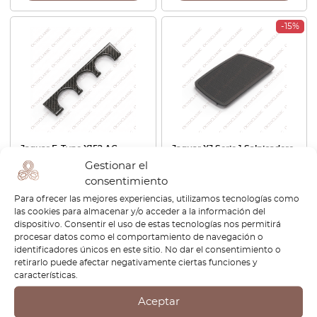
-15%
Jaguar F-Type X152 AC
Jaguar XJ Serie 1 Salpicadero
Climatizador Panel Bisel
Altavoz Cubierta Negro
Gestionar el
Carbono T2R20740
243692
consentimiento
EX53046A04BB
Para ofrecer las mejores experiencias, utilizamos tecnologías como
€
132,00
€
88,80
€
75,48
las cookies para almacenar y/o acceder a la información del
dispositivo. Consentir el uso de estas tecnologías nos permitirá
procesar datos como el comportamiento de navegación o
Ver producto
Ver producto
identificadores únicos en este sitio. No dar el consentimiento o
retirarlo puede afectar negativamente ciertas funciones y
características.
-30%
-30%
Aceptar