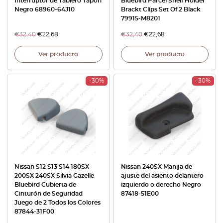
Interruptor de Tablero Tapón
Bluebird Parcel Shelf Holder
Negro 68960-64J10
Brackt Clips Set Of 2 Black
79915-M8201
€
32,40
€
22,68
€
32,40
€
22,68
Ver producto
Ver producto
-30%
-30%
Nissan S12 S13 S14 180SX
Nissan 240SX Manija de
200SX 240SX Silvia Gazelle
ajuste del asiento delantero
Bluebird Cubierta de
izquierdo o derecho Negro
Cinturón de Seguridad
87418-51E00
Juego de 2 Todos los Colores
87844-31F00