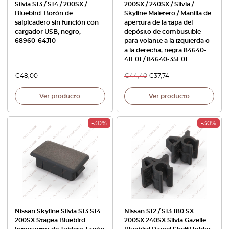
Silvia S13 / S14 / 200SX /
200SX / 240SX / Silvia /
Bluebird: Botón de
Skyline Maletero / Manilla de
salpicadero sin función con
apertura de la tapa del
cargador USB, negro,
depósito de combustible
68960-64J10
para volante a la izquierda o
a la derecha, negra 84640-
41F01 / 84640-35F01
€
48,00
€
44,40
€
37,74
Ver producto
Ver producto
-30%
-30%
Nissan Skyline Silvia S13 S14
Nissan S12 / S13 180 SX
200SX Stagea Bluebird
200SX 240SX Silvia Gazelle