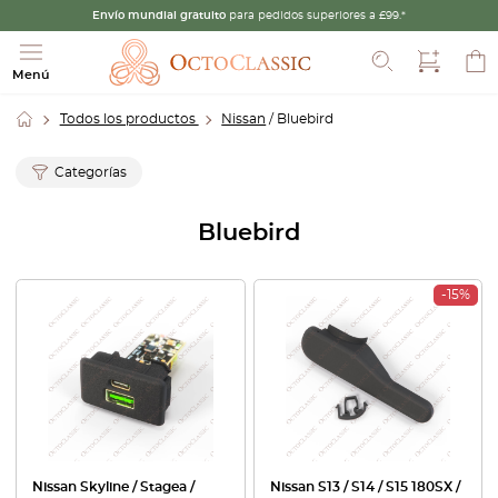
Envío mundial gratuito
para pedidos superiores a £99.*
Buscar
Menú
Todos los productos
Nissan
/ Bluebird
Categorías
Bluebird
-15%
Nissan Skyline / Stagea /
Nissan S13 / S14 / S15 180SX /