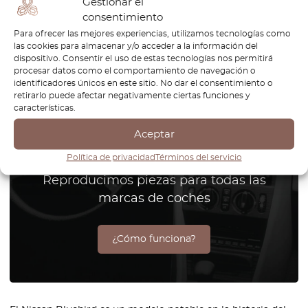
Gestionar el
1
consentimiento
Página
1
/
1
Para ofrecer las mejores experiencias, utilizamos tecnologías como
las cookies para almacenar y/o acceder a la información del
dispositivo. Consentir el uso de estas tecnologías nos permitirá
procesar datos como el comportamiento de navegación o
identificadores únicos en este sitio. No dar el consentimiento o
retirarlo puede afectar negativamente ciertas funciones y
¿No encuentra la pieza para su
características.
coche? Compruebe las piezas
Aceptar
bajo demanda.
Política de privacidad
Términos del servicio
Reproducimos piezas para todas las
marcas de coches
¿Cómo funciona?