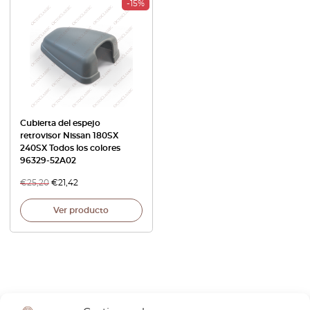
-15%
Cubierta del espejo
retrovisor Nissan 180SX
240SX Todos los colores
96329-52A02
€
25,20
€
21,42
Ver producto