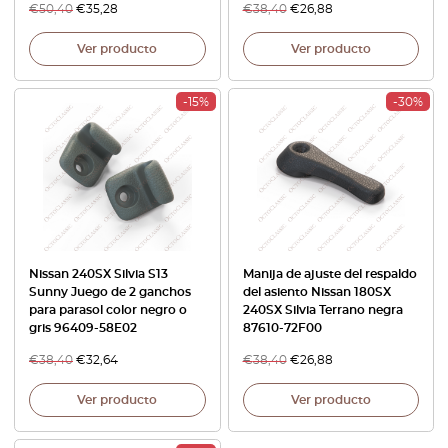
€
50,40
€
35,28
€
38,40
€
26,88
Ver producto
Ver producto
-15%
-30%
Nissan 240SX Silvia S13
Manija de ajuste del respaldo
Sunny Juego de 2 ganchos
del asiento Nissan 180SX
para parasol color negro o
240SX Silvia Terrano negra
gris 96409-58E02
87610-72F00
€
38,40
€
32,64
€
38,40
€
26,88
Ver producto
Ver producto