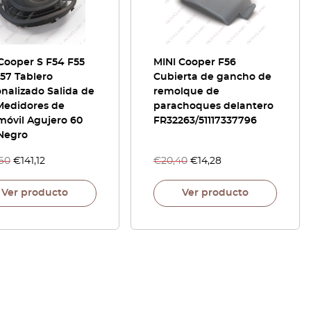
Cooper S F54 F55
MINI Cooper F56
57 Tablero
Cubierta de gancho de
nalizado Salida de
remolque de
Medidores de
parachoques delantero
móvil Agujero 60
FR32263/51117337796
Negro
,60
€
141,12
€
20,40
€
14,28
Ver producto
Ver producto