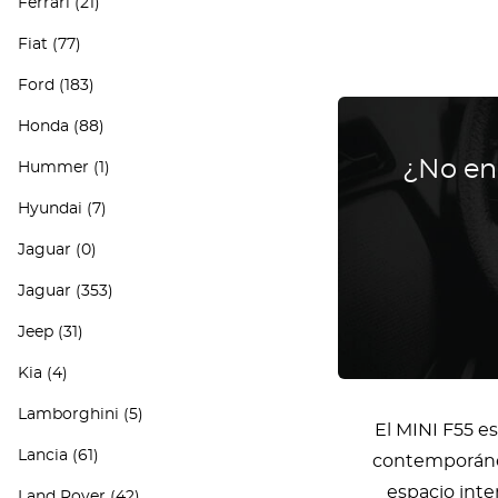
Ferrari
(21)
Fiat
(77)
Ford
(183)
Honda
(88)
¿No en
Hummer
(1)
Hyundai
(7)
Jaguar
(0)
Jaguar
(353)
Jeep
(31)
Kia
(4)
Lamborghini
(5)
El MINI F55 e
Lancia
(61)
contemporáneo
espacio inter
Land Rover
(42)