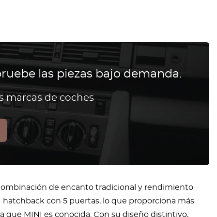
ruebe las piezas bajo demanda.
as marcas de coches
 combinación de encanto tradicional y rendimiento
I hatchback con 5 puertas, lo que proporciona más
 la que MINI es conocida. Con su diseño distintivo,