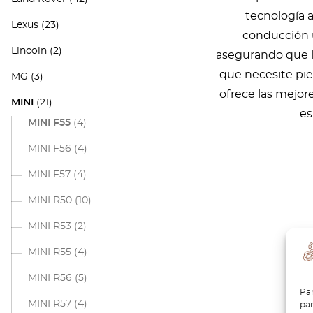
tecnología 
Lexus
(23)
conducción u
Lincoln
(2)
asegurando que l
que necesite pie
MG
(3)
ofrece las mejor
MINI
(21)
es
MINI F55
(4)
MINI F56
(4)
MINI F57
(4)
MINI R50
(10)
MINI R53
(2)
MINI R55
(4)
MINI R56
(5)
Par
MINI R57
(4)
par