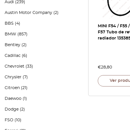
Audi
(239)
Austin Motor Company
(2)
BBS
(4)
MINI F54 / F55 /
F57 Tubo de re
BMW
(857)
radiador 13538
Bentley
(2)
Cadillac
(6)
Chevrolet
(33)
€
28,80
Chrysler
(7)
Ver prod
Citroen
(21)
Daewoo
(1)
Dodge
(2)
FSO
(10)