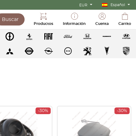
Español
EUR
Buscar
Productos
Información
Cuenta
Carrito
-30%
-30%