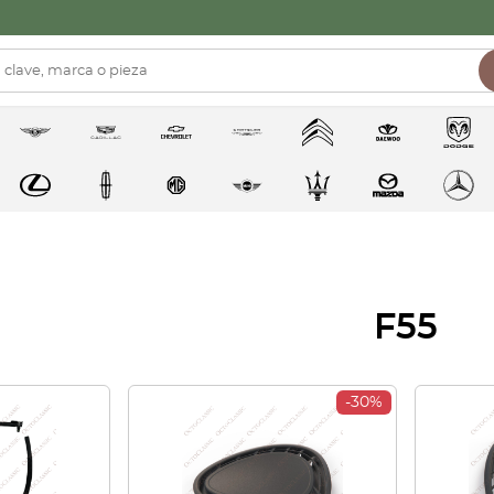
F55
-30%