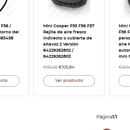
 F56 /
Mini Cooper F55 F56 F57
Mini 
torno del
Rejilla de aire fresco
F56 F
583458
indirecto o cubierta de
perso
altavoz 2 Versión
aire 
64229262802 /
auto
64229262803
mm 
€
151,20
€
105,84
€
201
ucto
Ver producto
Página
1
/
1