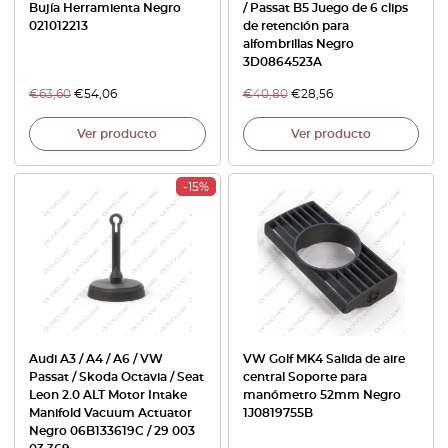
Bujía Herramienta Negro
/ Passat B5 Juego de 6 clips
021012213
de retención para
alfombrillas Negro
3D0864523A
€
63,60
€
54,06
€
40,80
€
28,56
Ver producto
Ver producto
-15%
Audi A3 / A4 / A6 / VW
VW Golf MK4 Salida de aire
Passat / Skoda Octavia / Seat
central Soporte para
Leon 2.0 ALT Motor Intake
manómetro 52mm Negro
Manifold Vacuum Actuator
1J0819755B
Negro 06B133619C / 29 003