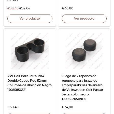
03 369
€
38,40
€
32,64
€
40,80
Ver producto
Ver producto
VW Golf Bora Jetta MK4
Juego de 2 tapones de
Double Gauge Pod 52mm
repuesto para brazo de
Columna de dirección Negro
limpiaparabrisas delantero
1J0858565F
de Volkswagen Golf Passat
Jetta, color negro
1J0955205A9B9
€
50,40
€
34,80