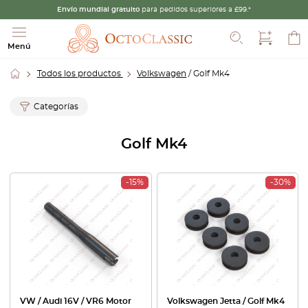
Envío mundial gratuito
para pedidos superiores a £99.*
Buscar
Menú
Todos los productos
Volkswagen
/ Golf Mk4
Categorías
Golf Mk4
-15%
-30%
VW / Audi 16V / VR6 Motor
Volkswagen Jetta / Golf Mk4