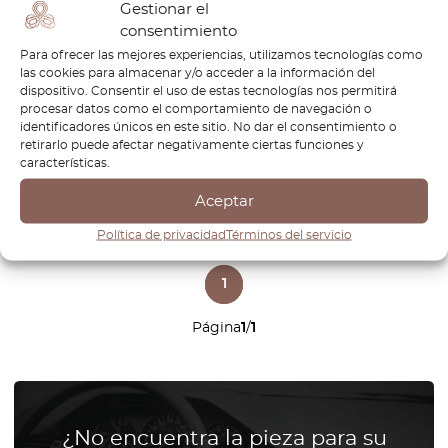
Gestionar el
consentimiento
Tapón de rueda VW Golf
Para ofrecer las mejores experiencias, utilizamos tecnologías como
321601171B (Jetta, Scirocco)
las cookies para almacenar y/o acceder a la información del
dispositivo. Consentir el uso de estas tecnologías nos permitirá
€
20,40
€
14,28
procesar datos como el comportamiento de navegación o
identificadores únicos en este sitio. No dar el consentimiento o
Ver producto
retirarlo puede afectar negativamente ciertas funciones y
características.
Aceptar
Política de privacidad
Términos del servicio
1
Página
1
/
1
¿No encuentra la pieza para su