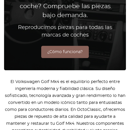
coche? Compruebe las piezas
bajo demanda.
Reproducimos piezas para todas las
marcas de coches
¿Cómo funciona?
El Volkswagen Golf Mk4 es el equilibrio perfecto entre
ingeniería moderna y fiabilidad clásica. Su diseño
sofisticado, tecnología avanzada y gran rendimiento lo han
convertido en un modelo icónico tanto para entusiastas
como para conductores diarios. En OctoClassic, ofrecemos
piezas de repuesto de alta calidad para ayudarte a
mantener y restaurar tu Golf Mk4. Nuestros componentes