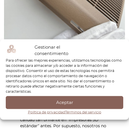
Gestionar el
consentimiento
Para ofrecer las mejores experiencias, utilizamos tecnologías como
las cookies para almacenar y/o acceder a la información del
dispositivo. Consentir el uso de estas tecnologías nos permitirá
procesar datos como el comportamiento de navegación o
identificadores únicos en este sitio. No dar el consentimiento o
El efecto “WOW”…
retirarlo puede afectar negativamente ciertas funciones y
características.
…lo tendrás cuando veas la calidad de
nuestro acabado manual, que es nuestro
Aceptar
objetivo final. La mayoría de nuestros
Política de privacidad
Términos del servicio
clientes dicen que nunca han visto una
calidad tan brillante en “impresoras 3D
estándar” antes. Por supuesto, nosotros no