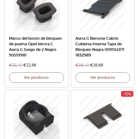
Marco del botón de bloqueo
Astra G Bertone Cabrio
de puerta Opel Vectra C
Cubierta Interna Tapa de
Astra G Juego de 2 Negro
Bloqueo Negra 009104371
90519981
1832989
€
32,40
€
22,68
€
38,40
€
26,88
Ver producto
Ver producto
-15%