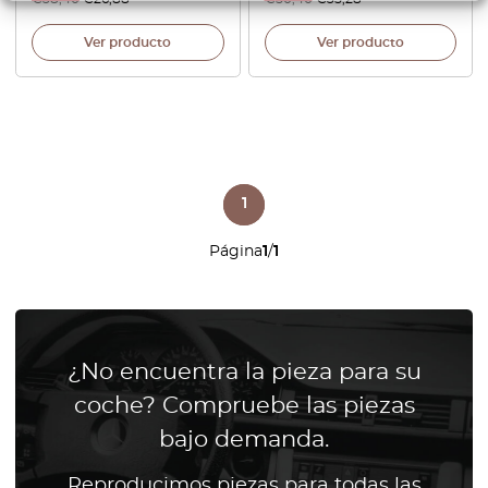
Ver producto
Ver producto
1
Página
1
/
1
¿No encuentra la pieza para su
coche? Compruebe las piezas
bajo demanda.
Reproducimos piezas para todas las