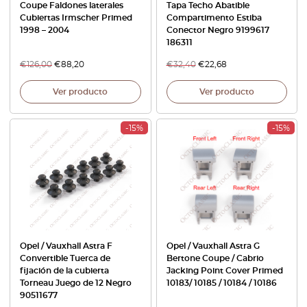
Coupe Faldones laterales
Tapa Techo Abatible
Cubiertas Irmscher Primed
Compartimento Estiba
1998 – 2004
Conector Negro 9199617
186311
€
126,00
€
88,20
€
32,40
€
22,68
Ver producto
Ver producto
-15%
-15%
Opel / Vauxhall Astra F
Opel / Vauxhall Astra G
Convertible Tuerca de
Bertone Coupe / Cabrio
fijación de la cubierta
Jacking Point Cover Primed
Torneau Juego de 12 Negro
10183/ 10185 / 10184 / 10186
90511677