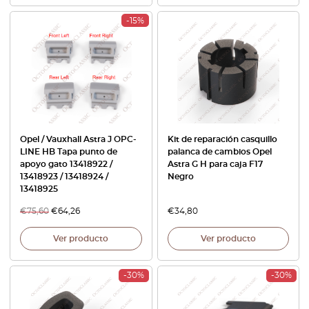
-15%
Opel / Vauxhall Astra J OPC-
Kit de reparación casquillo
LINE HB Tapa punto de
palanca de cambios Opel
apoyo gato 13418922 /
Astra G H para caja F17
13418923 / 13418924 /
Negro
13418925
€
75,60
€
64,26
€
34,80
Ver producto
Ver producto
-30%
-30%