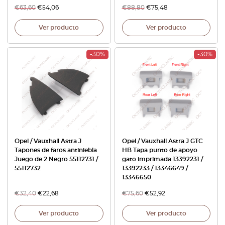
€
63,60
€
54,06
€
88,80
€
75,48
Ver producto
Ver producto
-30%
-30%
Opel / Vauxhall Astra J
Opel / Vauxhall Astra J GTC
Tapones de faros antiniebla
HB Tapa punto de apoyo
Juego de 2 Negro 55112731 /
gato imprimada 13392231 /
55112732
13392233 / 13346649 /
13346650
€
32,40
€
22,68
€
75,60
€
52,92
Ver producto
Ver producto