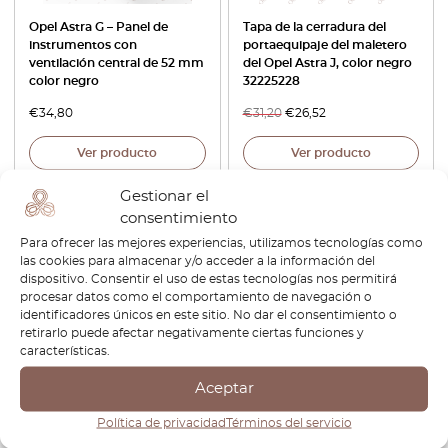
Opel Astra G – Panel de
Tapa de la cerradura del
instrumentos con
portaequipaje del maletero
ventilación central de 52 mm
del Opel Astra J, color negro
color negro
32225228
€
34,80
€
31,20
€
26,52
Ver producto
Ver producto
Gestionar el
-30%
-30%
consentimiento
Para ofrecer las mejores experiencias, utilizamos tecnologías como
las cookies para almacenar y/o acceder a la información del
dispositivo. Consentir el uso de estas tecnologías nos permitirá
procesar datos como el comportamiento de navegación o
identificadores únicos en este sitio. No dar el consentimiento o
retirarlo puede afectar negativamente ciertas funciones y
características.
Tapa de limpiaparabrisas
Opel Vauxhall Astra Parasol
Aceptar
Opel negra 4046283539338
Cubierta Todo Color
22800032
Política de privacidad
Términos del servicio
€
38,40
€
26,88
€
50,40
€
35,28