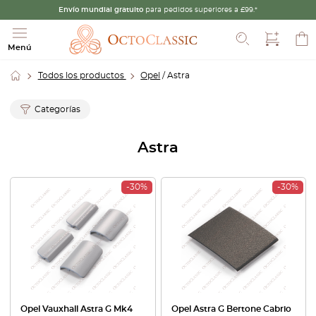
Envío mundial gratuito
para pedidos superiores a £99.*
Buscar
Menú
Todos los productos
Opel
/ Astra
Categorías
Astra
-30%
-30%
Opel Vauxhall Astra G Mk4
Opel Astra G Bertone Cabrio