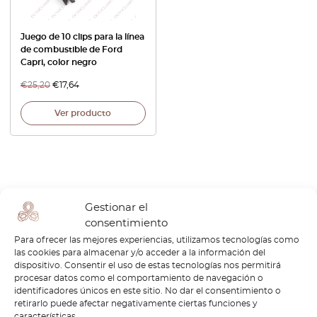
Juego de 10 clips para la línea
de combustible de Ford
Capri, color negro
€
25,20
€
17,64
Ver producto
Gestionar el
1
consentimiento
Para ofrecer las mejores experiencias, utilizamos tecnologías como
Página
1
/
1
las cookies para almacenar y/o acceder a la información del
dispositivo. Consentir el uso de estas tecnologías nos permitirá
procesar datos como el comportamiento de navegación o
identificadores únicos en este sitio. No dar el consentimiento o
retirarlo puede afectar negativamente ciertas funciones y
características.