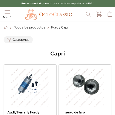
Envío mundial gratuito
para pedidos superiores a £99.*
Buscar
Menú
Todos los productos
Ford
/ Capri
Categorías
Capri
Audi / Ferrari / Ford /
Inserto de faro