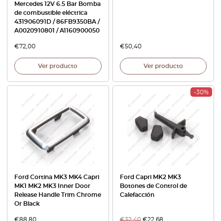
Mercedes 12V 6.5 Bar Bomba
de combustible eléctrica
431906091D / 86FB9350BA /
A0020910801 / A1160900050
€
72,00
€
50,40
Ver producto
Ver producto
-30%
Ford Cortina MK3 MK4 Capri
Ford Capri MK2 MK3
MK1 MK2 MK3 Inner Door
Botones de Control de
Release Handle Trim Chrome
Calefacción
Or Black
€
88,80
€
32,40
€
22,68