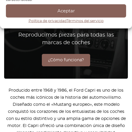
¿No encuentra la pieza para su
Aceptar
coche? Compruebe las piezas
Política de privacidad
Términos del servicio
bajo demanda.
Reproducimos piezas para todas las
marcas de coches
¿Cómo funciona?
Producido entre 1968 y 1986, el Ford Capri es uno de los
coches más icónicos de la historia del automovilismo.
Diseñado como el «Mustang europeo», este modelo
conquistó los corazones de los entusiastas de los coches
con su estilo distintivo y una amplia gama de opciones de
motor. El Capri ofreció una combinación única de diseño