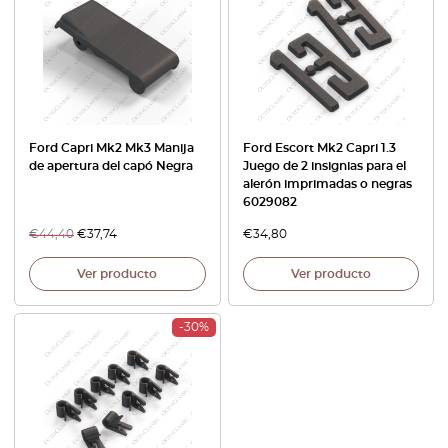
Ford Capri Mk2 Mk3 Manija
Ford Escort Mk2 Capri 1.3
de apertura del capó Negra
Juego de 2 insignias para el
alerón imprimadas o negras
6029082
€
44,40
€
37,74
€
34,80
Ver producto
Ver producto
-30%