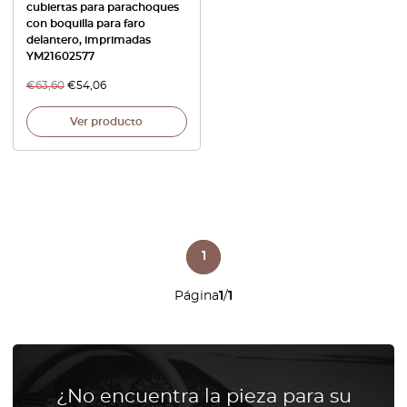
cubiertas para parachoques
con boquilla para faro
delantero, imprimadas
YM21602577
€
63,60
€
54,06
Ver producto
1
Página
1
/
1
¿No encuentra la pieza para su