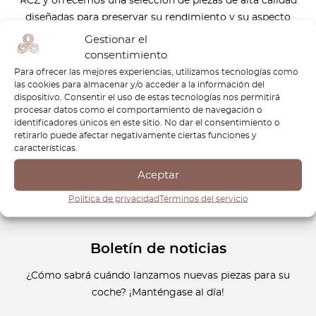
RCZ y ofrecemos una selección de piezas de alta calidad
diseñadas para preservar su rendimiento y su aspecto
imponente. Ya sea para realizar mantenimiento rutinario o
Gestionar el
restaurar tu Peugeot RCZ a su estado original, nuestros
consentimiento
componentes están diseñados para mantener tu coche en
Para ofrecer las mejores experiencias, utilizamos tecnologías como
las cookies para almacenar y/o acceder a la información del
su mejor forma. Con un enfoque en la precisión y la
dispositivo. Consentir el uso de estas tecnologías nos permitirá
durabilidad, las piezas de OctoClassic contribuyen al
procesar datos como el comportamiento de navegación o
carácter excepcional de tu Peugeot RCZ. Descubre nuestra
identificadores únicos en este sitio. No dar el consentimiento o
retirarlo puede afectar negativamente ciertas funciones y
colección hoy mismo y mantén tu Peugeot RCZ en
características.
excelentes condiciones.
Aceptar
Política de privacidad
Términos del servicio
Boletín de noticias
¿Cómo sabrá cuándo lanzamos nuevas piezas para su
coche? ¡Manténgase al día!