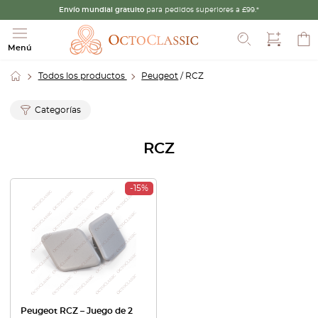
Envío mundial gratuito
para pedidos superiores a £99.*
Buscar
Menú
Todos los productos
Peugeot
/ RCZ
Categorías
RCZ
-15%
Peugeot RCZ – Juego de 2