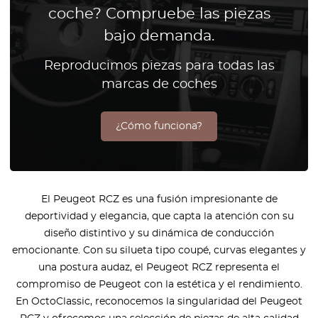
coche? Compruebe las piezas
bajo demanda.
Reproducimos piezas para todas las
marcas de coches
¿Cómo funciona?
El Peugeot RCZ es una fusión impresionante de
deportividad y elegancia, que capta la atención con su
diseño distintivo y su dinámica de conducción
emocionante. Con su silueta tipo coupé, curvas elegantes y
una postura audaz, el Peugeot RCZ representa el
compromiso de Peugeot con la estética y el rendimiento.
En OctoClassic, reconocemos la singularidad del Peugeot