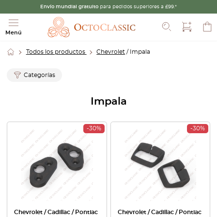
Envío mundial gratuito
para pedidos superiores a £99.*
Buscar
Menú
Todos los productos
Chevrolet
/ Impala
Categorías
Impala
-30%
-30%
Chevrolet / Cadillac / Pontiac
Chevrolet / Cadillac / Pontiac