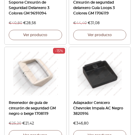
Soporte Cinturón de
Cinturón de seguridad
Seguridad Delantero 3
delantero Guía Loops 3
Colores GM 9691094
Colores GM 1706119
€
40,80
€
28,56
€
44,40
€
31,08
Ver producto
Ver producto
-15%
Retenedor de guía de
Adaptador Cenicero
cinturón de seguridad GM
Chevrolet Impala AC Negro
negro o beige 1708119
3820916
€
25,20
€
21,42
€
346,80