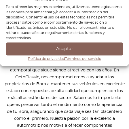
¿Cómo funciona?
Para ofrecer las mejores experiencias, utilizamos tecnologías como
las cookies para almacenar y/o acceder a la información del
dispositivo. Consentir el uso de estas tecnologías nos permitirá
procesar datos como el comportamiento de navegación o
identificadores únicos en este sitio. No dar el consentimiento o
retirarlo puede afectar negativamente ciertas funciones y
El Volkswagen Bora es un sedán elegante y confiable que
características.
combina comodidad, rendimiento y funcionalidad a la
Aceptar
perfección. Diseñado para quienes disfrutan de una
conducción suave y dinámica, el Bora destaca por su
Política de privacidad
Términos del servicio
manejo preciso, un interior bien diseñado y un estilo
atemporal que sigue siendo atractivo con los años. En
OctoClassic, nos comprometemos a ayudar a los
propietarios de Bora a mantener sus vehículos en excelente
estado con repuestos de alta calidad que cumplen con los
más altos estándares del sector. Sabemos lo importante
que es preservar tanto el rendimiento como la apariencia
de tu Bora, asegurando que cada viaje sea tan placentero
como el primero. Nuestra pasión por la excelencia
automotriz nos motiva a ofrecer componentes