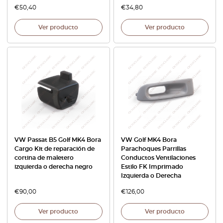
€
50,40
€
34,80
Ver producto
Ver producto
VW Passat B5 Golf MK4 Bora
VW Golf MK4 Bora
Cargo Kit de reparación de
Parachoques Parrillas
cortina de maletero
Conductos Ventilaciones
izquierda o derecha negro
Estilo FK Imprimado
Izquierda o Derecha
€
90,00
€
126,00
Ver producto
Ver producto