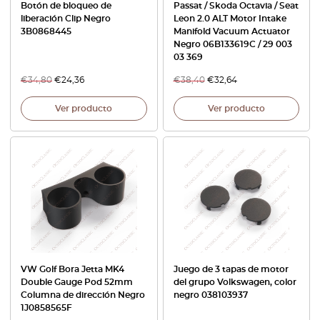
Botón de bloqueo de
Passat / Skoda Octavia / Seat
liberación Clip Negro
Leon 2.0 ALT Motor Intake
3B0868445
Manifold Vacuum Actuator
Negro 06B133619C / 29 003
03 369
€
34,80
€
24,36
€
38,40
€
32,64
Ver producto
Ver producto
VW Golf Bora Jetta MK4
Juego de 3 tapas de motor
Double Gauge Pod 52mm
del grupo Volkswagen, color
Columna de dirección Negro
negro 038103937
1J0858565F