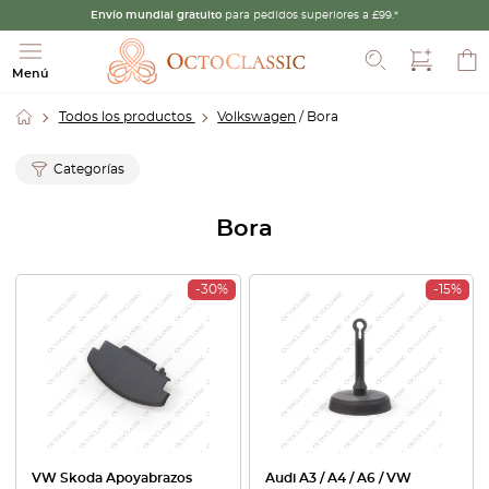
Envío mundial gratuito
para pedidos superiores a £99.*
Buscar
Menú
Todos los productos
Volkswagen
/ Bora
Categorías
Bora
-30%
-15%
VW Skoda Apoyabrazos
Audi A3 / A4 / A6 / VW