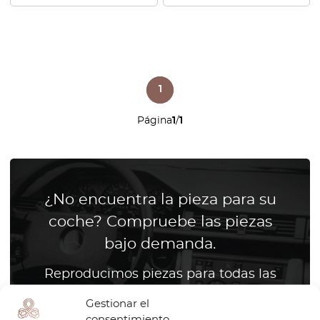
1
Página
1
/
1
¿No encuentra la pieza para su
coche? Compruebe las piezas
bajo demanda.
Reproducimos piezas para todas las
marcas de coches
Gestionar el
consentimiento