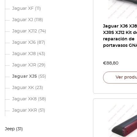
Jaguar XF
(11)
Jaguar XJ
(118)
Jaguar XJ6 XJ
Jaguar XJ12
(74)
XJRS XJ12 Kit d
reparación de
Jaguar XJ6
(87)
portavasos G
Jaguar XJ8
(43)
€
88,80
Jaguar XJR
(29)
Jaguar XJS
(55)
Ver prod
Jaguar XK
(23)
Jaguar XK8
(58)
Jaguar XKR
(51)
Jeep
(31)