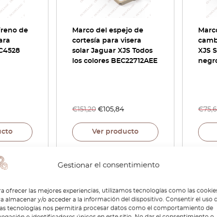
freno de
Marco del espejo de
Marc
ara
cortesía para visera
camb
C4528
solar Jaguar XJS Todos
XJS S
los colores BEC22712AEE
negr
€
151,20
€
105,84
€
75,
ucto
Ver producto
Gestionar el consentimiento
-30%
-15%
a ofrecer las mejores experiencias, utilizamos tecnologías como las cookie
a almacenar y/o acceder a la información del dispositivo. Consentir el uso 
tas tecnologías nos permitirá procesar datos como el comportamiento de
egación o identificadores únicos en este sitio. No dar el consentimiento o