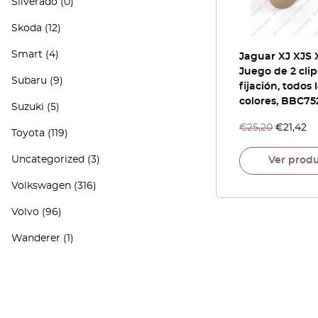
Silverado
(0)
Skoda
(12)
Smart
(4)
Jaguar XJ XJS 
Juego de 2 clip
Subaru
(9)
fijación, todos 
colores, BBC7
Suzuki
(5)
€
25,20
€
21,42
Toyota
(119)
Uncategorized
(3)
Ver prod
Volkswagen
(316)
Volvo
(96)
Wanderer
(1)