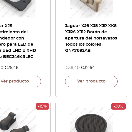
ar XJS
Jaguar XJ6 XJ8 XJR XK8
stimiento del
XJRS XJ12 Botón de
ndedor con
apertura del portavasos
ero para LED de
Todos los colores
ridad LHD o RHD
GNA7692AB
o BEC24649LEG
80
€
75,48
€
38,40
€
32,64
Ver producto
Ver producto
-15%
-30%