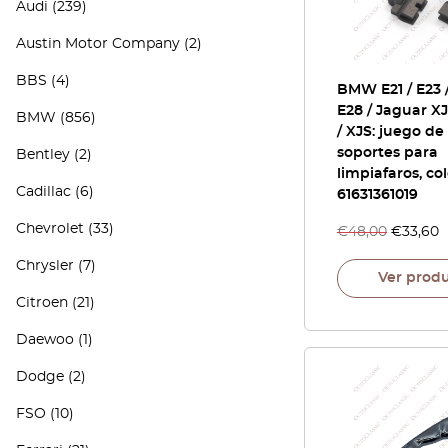
Audi
(239)
Austin Motor Company
(2)
BBS
(4)
BMW E21 / E23 /
E28 / Jaguar XJ
BMW
(856)
/ XJS: juego de
soportes para
Bentley
(2)
limpiafaros, co
Cadillac
(6)
61631361019
Chevrolet
(33)
€
48,00
€
33,60
Chrysler
(7)
Ver prod
Citroen
(21)
Daewoo
(1)
Dodge
(2)
FSO
(10)