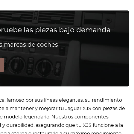
ruebe las piezas bajo demanda.
as marcas de coches
ca, famoso por sus líneas elegantes, su rendimiento
rte a mantener y mejorar tu Jaguar XJS con piezas de
ste modelo legendario. Nuestros componentes
 y durabilidad, asegurando que tu XJS funcione a la
ancia eterna o restaurarlo a su máximo rendimiento,