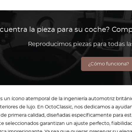
cuentra la pieza para su coche? Comp
Reproducimos piezas para todas l
¿Cómo funciona?
es un ícono atemporal de la ingeniería automotriz británi
teriores de lujo. En OctoClassic, nos dedicamos a ayuda
 de primera calidad, diseñadas específicamente para e
seleccionados garantizan un ajuste perfecto, fiabilidad
uzca impresionante. Ya sea que quieras preservar su eleg