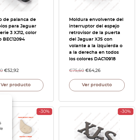
o de palanca de
Moldura envolvente del
ios para Jaguar
interruptor del espejo
erie 3 XJ12, color
retrovisor de la puerta
o BEC12094
del Jaguar XJS con
volante a la izquierda o
a la derecha en todos
los colores DAC10918
60
€
52,92
€
75,60
€
64,26
Ver producto
Ver producto
-30%
-30%
s
de