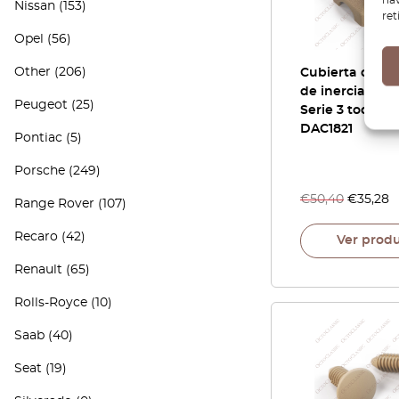
Nissan
(153)
ret
Opel
(56)
Other
(206)
Cubierta del in
de inercia Jag
Peugeot
(25)
Serie 3 todos l
DAC1821
Pontiac
(5)
Porsche
(249)
€
50,40
€
35,28
Range Rover
(107)
Recaro
(42)
Ver prod
Renault
(65)
Rolls-Royce
(10)
Saab
(40)
Seat
(19)