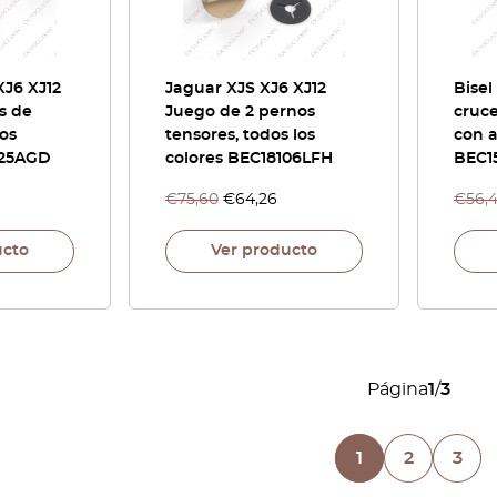
XJ6 XJ12
Jaguar XJS XJ6 XJ12
Bisel
s de
Juego de 2 pernos
cruc
los
tensores, todos los
con 
525AGD
colores BEC18106LFH
BEC1
€
75,60
€
64,26
€
56,
ucto
Ver producto
Página
1
/
3
1
2
3