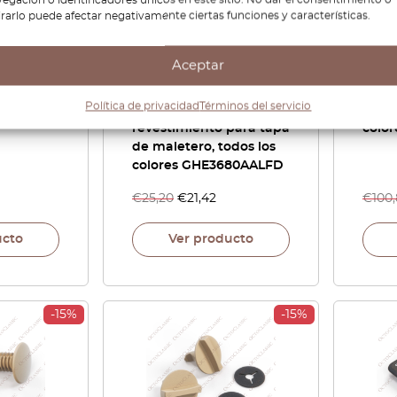
irarlo puede afectar negativamente ciertas funciones y características.
Aceptar
terruptor
Jaguar XJS Juego de 5
Jagu
uar XJS
sujetadores de
inter
Política de privacidad
Términos del servicio
os colores
alfombra o
delan
revestimiento para tapa
colo
de maletero, todos los
colores GHE3680AALFD
€
25,20
€
21,42
€
100
ucto
Ver producto
-15%
-15%