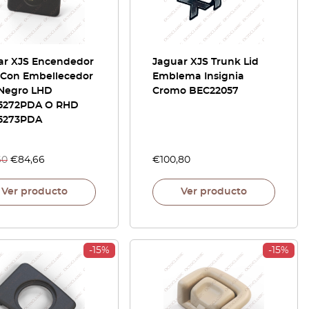
ar XJS Encendedor
Jaguar XJS Trunk Lid
l Con Embellecedor
Emblema Insignia
Negro LHD
Cromo BEC22057
5272PDA O RHD
5273PDA
60
€
84,66
€
100,80
Ver producto
Ver producto
-15%
-15%