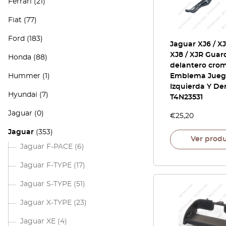
Ferrari
(21)
Fiat
(77)
Ford
(183)
Jaguar XJ6 / XJ1
XJ8 / XJR Guar
Honda
(88)
delantero cro
Hummer
(1)
Emblema Jueg
Izquierda Y De
Hyundai
(7)
T4N23531
Jaguar
(0)
€
25,20
Jaguar
(353)
Ver prod
Jaguar F-PACE
(6)
Jaguar F-TYPE
(17)
Jaguar S-TYPE
(51)
Jaguar X-TYPE
(23)
Jaguar XE
(4)