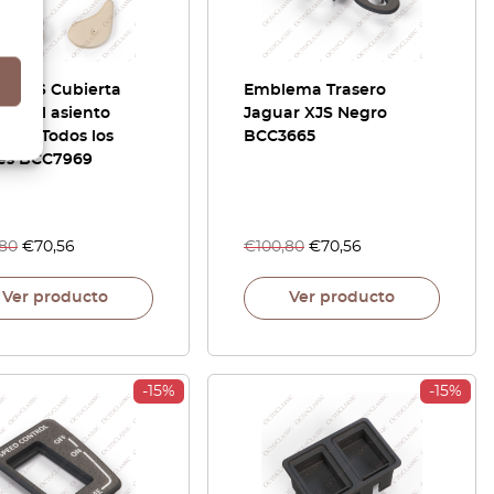
ar XJS Cubierta
Emblema Trasero
ior del asiento
Jaguar XJS Negro
tero Todos los
BCC3665
res BCC7969
,80
€
70,56
€
100,80
€
70,56
Ver producto
Ver producto
-15%
-15%