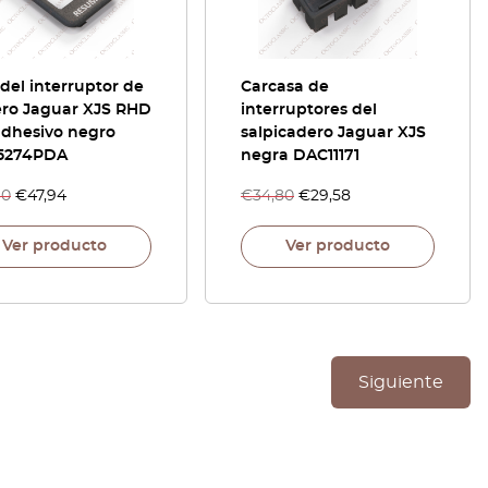
 del interruptor de
Carcasa de
ero Jaguar XJS RHD
interruptores del
adhesivo negro
salpicadero Jaguar XJS
5274PDA
negra DAC11171
40
€
47,94
€
34,80
€
29,58
Ver producto
Ver producto
Siguiente