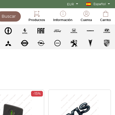
Español
EUR
Buscar
Productos
Información
Cuenta
Carrito
-15%