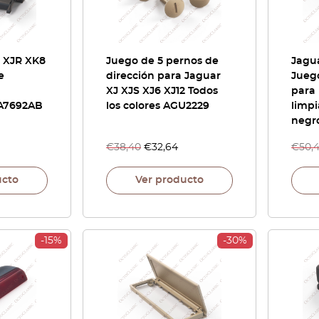
8 XJR XK8
Juego de 5 pernos de
Jagua
e
dirección para Jaguar
Juego
XJ XJS XJ6 XJ12 Todos
para 
NA7692AB
los colores AGU2229
limpi
negr
€
38,40
€
32,64
€
50,
ucto
Ver producto
-15%
-30%