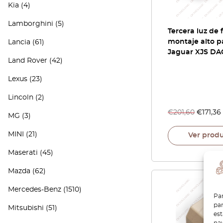
Kia
(4)
Lamborghini
(5)
Tercera luz de 
montaje alto p
Lancia
(61)
Jaguar XJS DA
Land Rover
(42)
Lexus
(23)
Lincoln
(2)
€
201,60
€
171,36
MG
(3)
MINI
(21)
Ver prod
Maserati
(45)
Mazda
(62)
Mercedes-Benz
(1510)
Par
par
Mitsubishi
(51)
es
nav