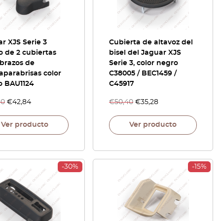
r XJS Serie 3
Cubierta de altavoz del
 de 2 cubiertas
bisel del Jaguar XJS
brazos de
Serie 3, color negro
aparabrisas color
C38005 / BEC1459 /
o BAU1124
C45917
40
€
42,84
€
50,40
€
35,28
Ver producto
Ver producto
-30%
-15%