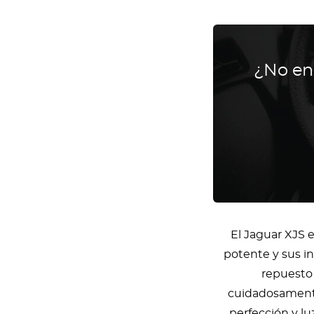
¿No en
El Jaguar XJS 
potente y sus in
repuesto
cuidadosamente 
perfección y l