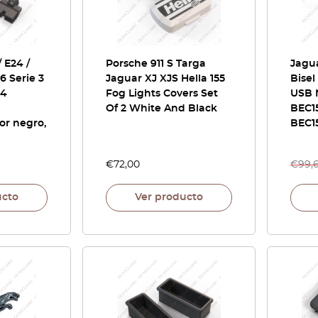
 E24 /
Porsche 911 S Targa
Jagu
6 Serie 3
Jaguar XJ XJS Hella 155
Bise
 4
Fog Lights Covers Set
USB 
Of 2 White And Black
BEC1
lor negro,
BEC1
€
72,00
€
99,
ucto
Ver producto