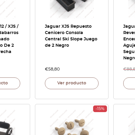
2 / XJS /
Jaguar XJS Repuesto
Jagu
dabarros
Cenicero Consola
Reve
mado
Central Ski Slope Juego
Ence
o De 2
de 2 Negro
Aguj
recha
Segu
Negr
€
58,80
€
88,
ucto
Ver producto
-15%