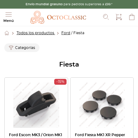
Envío mundial gratuito
para pedidos superiores a £99.*
Buscar
Menú
Todos los productos
Ford
/ Fiesta
Categorías
Fiesta
-15%
Ford Escort MK3 / Orion MK1
Ford Fiesta MK1 XR Pepper