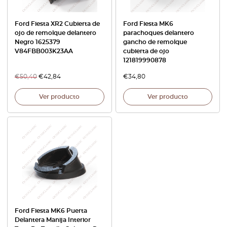
Ford Fiesta XR2 Cubierta de
Ford Fiesta MK6
ojo de remolque delantero
parachoques delantero
Negro 1625379
gancho de remolque
V84FBB003K23AA
cubierta de ojo
121819990878
€
50,40
€
42,84
€
34,80
Ver producto
Ver producto
Ford Fiesta MK6 Puerta
Delantera Manija Interior