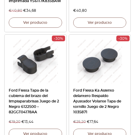
imprimada YS6117K835BAW
€
40,80
€
34,68
€
40,80
Ver producto
Ver producto
-30%
-30%
Ford Fiesta Tapa de la
Ford Fiesta Ka Asiento
cubierta del brazo del
delantero Respaldo
limpiaparabrisas Juego de 2
Ajustador Volante Tapa de
Negro 6122500 –
tornillo Juego de 2 Negro
82GGT04178AA
1035871
€
19,20
€
13,44
€
25,20
€
17,64
Ver producto
Ver producto