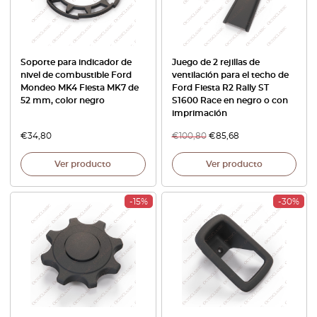
Soporte para indicador de
Juego de 2 rejillas de
nivel de combustible Ford
ventilación para el techo de
Mondeo MK4 Fiesta MK7 de
Ford Fiesta R2 Rally ST
52 mm, color negro
S1600 Race en negro o con
imprimación
€
34,80
€
100,80
€
85,68
Ver producto
Ver producto
-15%
-30%