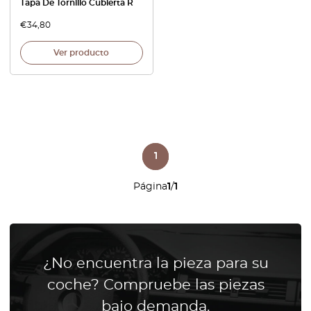
Tapa De Tornillo Cubierta R
€
34,80
Ver producto
1
Página
1
/
1
¿No encuentra la pieza para su
coche? Compruebe las piezas
bajo demanda.