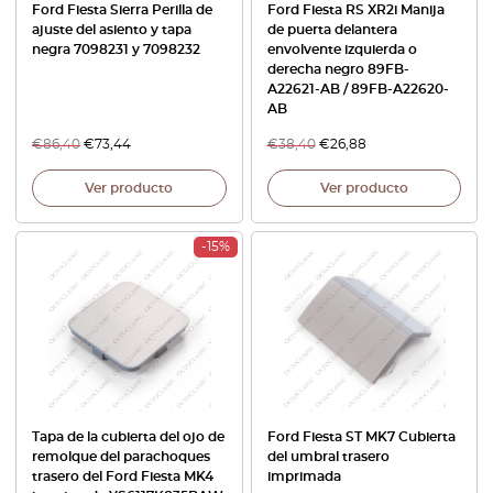
Ford Fiesta Sierra Perilla de
Ford Fiesta RS XR2i Manija
ajuste del asiento y tapa
de puerta delantera
negra 7098231 y 7098232
envolvente izquierda o
derecha negro 89FB-
A22621-AB / 89FB-A22620-
AB
€
86,40
€
73,44
€
38,40
€
26,88
Ver producto
Ver producto
-15%
Tapa de la cubierta del ojo de
Ford Fiesta ST MK7 Cubierta
remolque del parachoques
del umbral trasero
trasero del Ford Fiesta MK4
imprimada