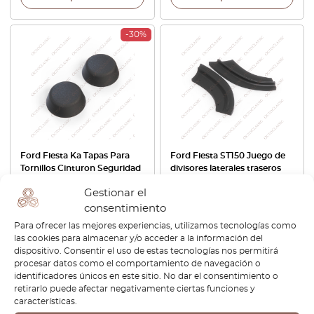
-30%
Ford Fiesta Ka Tapas Para
Ford Fiesta ST150 Juego de
Tornillos Cinturon Seguridad
divisores laterales traseros
Juego De 2 Negro
negros
Gestionar el
YS619037AA
consentimiento
€
20,40
€
14,28
€
265,20
Para ofrecer las mejores experiencias, utilizamos tecnologías como
las cookies para almacenar y/o acceder a la información del
Ver producto
Ver producto
dispositivo. Consentir el uso de estas tecnologías nos permitirá
procesar datos como el comportamiento de navegación o
identificadores únicos en este sitio. No dar el consentimiento o
retirarlo puede afectar negativamente ciertas funciones y
características.