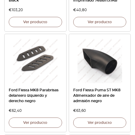
Black
Imprimado 76BB1137AB
€
103,20
€
40,80
Ver producto
Ver producto
Ford Fiesta MK8 Parabrisas
Ford Fiesta Puma ST MK8
delantero izquierdo y
Alimentador de aire de
derecho negro
admisión negro
€
62,40
€
63,60
Ver producto
Ver producto