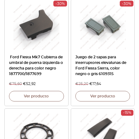
-30%
-30%
Ford Fiesta Mk7 Cubierta de
Juego de 2 tapas para
umbral de puerta izquierda o
interruptores elevalunas de
derecha para color negro
Ford Fiesta Sierra, color
1877700/1877699
negro o gris 6109315
€
75,60
€
52,92
€
25,20
€
17,64
Ver producto
Ver producto
-15%