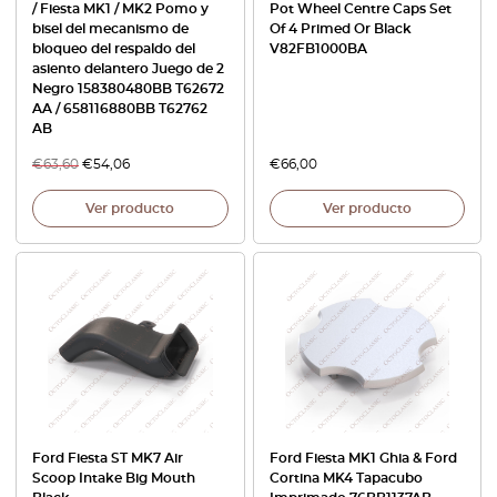
/ Fiesta MK1 / MK2 Pomo y
Pot Wheel Centre Caps Set
bisel del mecanismo de
Of 4 Primed Or Black
bloqueo del respaldo del
V82FB1000BA
asiento delantero Juego de 2
Negro 158380480BB T62672
AA / 658116880BB T62762
AB
€
63,60
€
54,06
€
66,00
Ver producto
Ver producto
Ford Fiesta ST MK7 Air
Ford Fiesta MK1 Ghia & Ford
Scoop Intake Big Mouth
Cortina MK4 Tapacubo