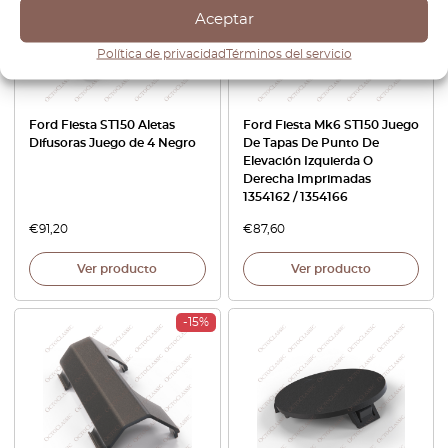
Aceptar
Política de privacidad
Términos del servicio
Ford Fiesta ST150 Aletas
Ford Fiesta Mk6 ST150 Juego
Difusoras Juego de 4 Negro
De Tapas De Punto De
Elevación Izquierda O
Derecha Imprimadas
1354162 / 1354166
€
91,20
€
87,60
Ver producto
Ver producto
-15%