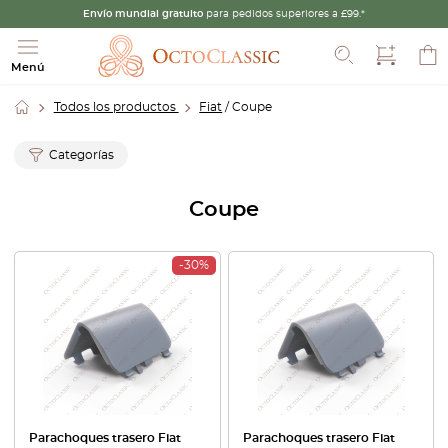
Envío mundial gratuito
para pedidos superiores a £99.*
Buscar
Menú
Todos los productos
Fiat
/ Coupe
Categorías
Coupe
-30%
Parachoques trasero Fiat
Parachoques trasero Fiat