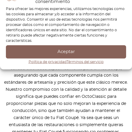
consentimiento
Para ofrecer las mejores experiencias, utilizamos tecnologías como
las cookies para almacenar y/o acceder a la información del
dispositivo. Consentir el uso de estas tecnologías nos permitirá
procesar datos como el comportamiento de navegación o
El Fiat Coupé es una verdadera icono del diseño italiano,
identificadores únicos en este sitio. No dar el consentimiento o
que combina rendimiento, elegancia y deportividad. En
retirarlo puede afectar negativamente ciertas funciones y
OctoClassic, estamos dedicados a ayudarte a mantener tu
características.
Fiat Coupé en las mejores condiciones, ya sea
Aceptar
restaurándolo a su gloria original o manteniéndolo para el
futuro. Ofrecemos una amplia gama de repuestos de alta
Política de privacidad
Términos del servicio
calidad diseñados específicamente para el Fiat Coupé,
asegurando que cada componente cumpla con los
estándares de artesanía y precisión que este clásico merece.
Nuestro compromiso con la calidad y la atención al detalle
significa que puedes confiar en OctoClassic para
proporcionar piezas que no solo mejoran la experiencia de
conducción, sino que también ayudan a mantener el
carácter único de tu Fiat Coupé. Ya sea que seas un
entusiasta de las restauraciones o simplemente quieras
mantener tu Fiat Coupé funcionando sin problemas,