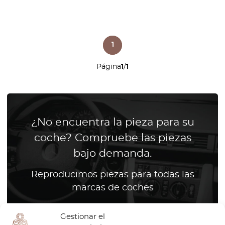
1
Página
1
/
1
¿No encuentra la pieza para su
coche? Compruebe las piezas
bajo demanda.
Reproducimos piezas para todas las
marcas de coches
Gestionar el
¿Cómo funciona?