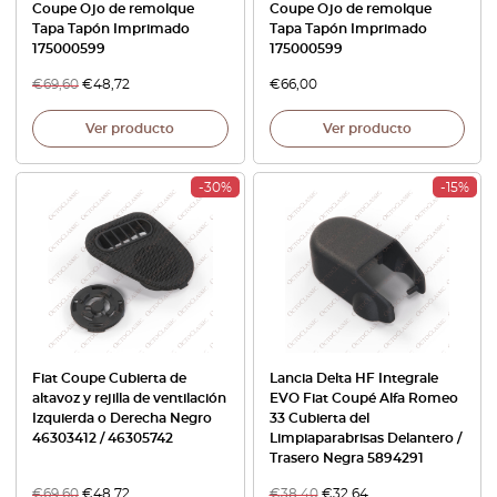
Coupe Ojo de remolque
Coupe Ojo de remolque
Tapa Tapón Imprimado
Tapa Tapón Imprimado
175000599
175000599
€
69,60
€
48,72
€
66,00
Ver producto
Ver producto
-30%
-15%
Fiat Coupe Cubierta de
Lancia Delta HF Integrale
altavoz y rejilla de ventilación
EVO Fiat Coupé Alfa Romeo
Izquierda o Derecha Negro
33 Cubierta del
46303412 / 46305742
Limpiaparabrisas Delantero /
Trasero Negra 5894291
€
69,60
€
48,72
€
38,40
€
32,64