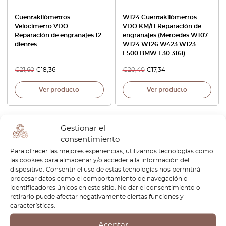
Cuentakilómetros
W124 Cuentakilómetros
Velocímetro VDO
VDO KM/H Reparación de
Reparación de engranajes 12
engranajes (Mercedes W107
dientes
W124 W126 W423 W123
E500 BMW E30 316i)
€
21,60
€
18,36
€
20,40
€
17,34
Ver producto
Ver producto
Gestionar el
consentimiento
Para ofrecer las mejores experiencias, utilizamos tecnologías como
las cookies para almacenar y/o acceder a la información del
1
dispositivo. Consentir el uso de estas tecnologías nos permitirá
procesar datos como el comportamiento de navegación o
Página
1
/
1
identificadores únicos en este sitio. No dar el consentimiento o
retirarlo puede afectar negativamente ciertas funciones y
características.
Aceptar