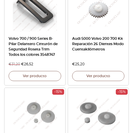
Volvo 700 / 900 Series B-
Audi 5000 Volvo 200 700 Kit
Pilar Delantero Cinturón de
Reparación 26 Dientes Modo
Seguridad Roseta Trim
Cuentakilómetros
Todos los colores 3548747
€
31,20
€
26,52
€
25,20
Ver producto
Ver producto
-15%
-15%