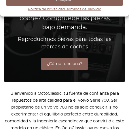
¿No encuentra la pieza para su
Política de privacidad
Términos del servicio
coche? Compruebe las piezas
bajo demanda.
Reproducimos piezas para todas las
marcas de coches
¿Cómo funciona?
Bienvenido a OctoClassic, tu fuente de confianza para
repuestos de alta calidad para el Volvo Serie 700. Ser
propietario de un Volvo 700 no es solo conducir, sino
experimentar el equilibrio perfecto entre durabilidad,
comodidad y la ingeniería escandinava que convirtió a este
modelo en un clásico. En OctoClassic, ayudamos a los