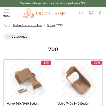
Envío mundial gratuito
para pedidos superiores a £99.*
Buscar
Menú
Todos los productos
Volvo
/ 700
Categorías
700
-30%
-30%
Volvo 740 / 940 Sedán
Volvo 740 / 940 Sedán