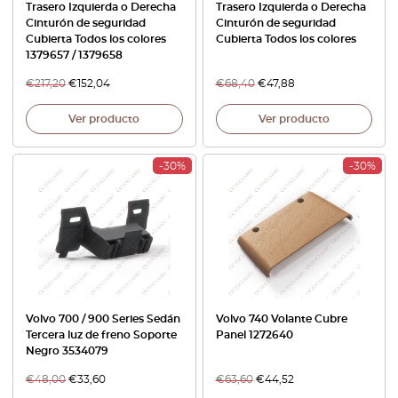
Trasero Izquierda o Derecha
Trasero Izquierda o Derecha
Cinturón de seguridad
Cinturón de seguridad
Cubierta Todos los colores
Cubierta Todos los colores
1379657 / 1379658
€
217,20
€
152,04
€
68,40
€
47,88
Ver producto
Ver producto
-30%
-30%
Volvo 700 / 900 Series Sedán
Volvo 740 Volante Cubre
Tercera luz de freno Soporte
Panel 1272640
Negro 3534079
€
48,00
€
33,60
€
63,60
€
44,52