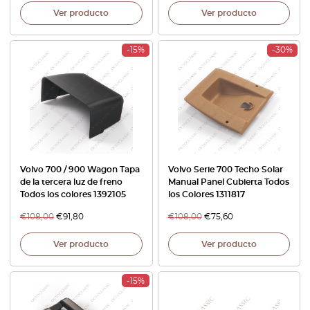
Ver producto
Ver producto
-15%
-30%
Volvo 700 / 900 Wagon Tapa
Volvo Serie 700 Techo Solar
de la tercera luz de freno
Manual Panel Cubierta Todos
Todos los colores 1392105
los Colores 1311817
€
108,00
€
91,80
€
108,00
€
75,60
Ver producto
Ver producto
-15%