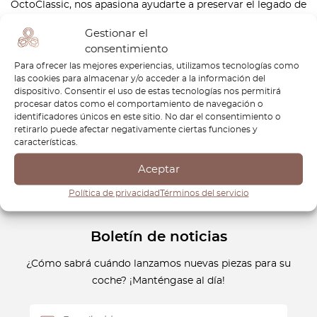
OctoClassic, nos apasiona ayudarte a preservar el legado de
este modelo icónico. Nuestra selección de piezas de
Gestionar el
repuesto de alta calidad garantiza que tu Fiat 850 Coupé se
consentimiento
mantenga en perfectas condiciones, ya sea para
Para ofrecer las mejores experiencias, utilizamos tecnologías como
restauración, mantenimiento o mejora del rendimiento.
las cookies para almacenar y/o acceder a la información del
Conserva su espíritu con componentes de precisión que
dispositivo. Consentir el uso de estas tecnologías nos permitirá
procesar datos como el comportamiento de navegación o
garantizan su fiabilidad y atractivo original. Confía en
identificadores únicos en este sitio. No dar el consentimiento o
OctoClassic para las mejores piezas y disfruta de tu Fiat
retirarlo puede afectar negativamente ciertas funciones y
850 Coupé durante muchos años más.
características.
Aceptar
Política de privacidad
Términos del servicio
Boletín de noticias
¿Cómo sabrá cuándo lanzamos nuevas piezas para su
coche? ¡Manténgase al día!