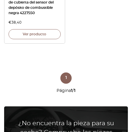
de cubierta del sensor del
depósito de combustible
negra 4227550
€
38,40
Ver producto
1
Página
1
/
1
¿No encuentra la pieza para su