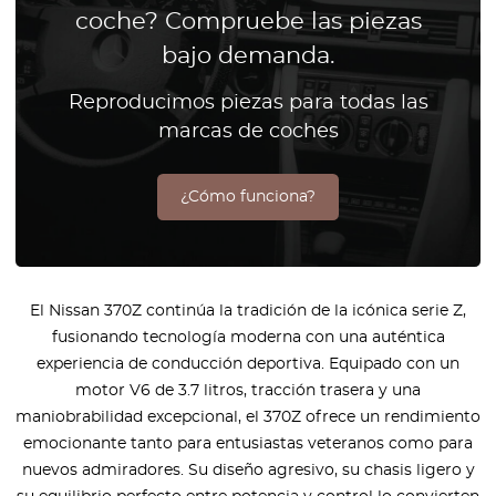
coche? Compruebe las piezas
bajo demanda.
Reproducimos piezas para todas las
marcas de coches
¿Cómo funciona?
El Nissan 370Z continúa la tradición de la icónica serie Z,
fusionando tecnología moderna con una auténtica
experiencia de conducción deportiva. Equipado con un
motor V6 de 3.7 litros, tracción trasera y una
maniobrabilidad excepcional, el 370Z ofrece un rendimiento
emocionante tanto para entusiastas veteranos como para
nuevos admiradores. Su diseño agresivo, su chasis ligero y