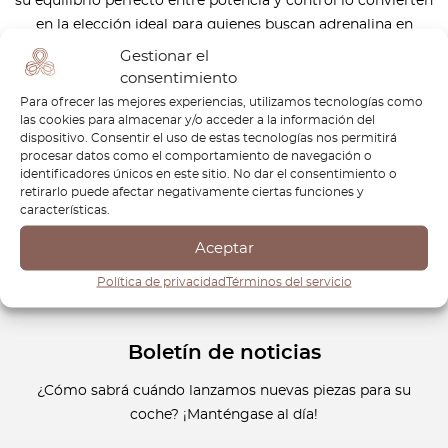
su equilibrio perfecto entre potencia y control lo convierten
en la elección ideal para quienes buscan adrenalina en
carretera o en pista. El interior, diseñado para el conductor,
Gestionar el
combina comodidad y deportividad, asegurando una
consentimiento
experiencia de conducción envolvente y gratificante. Ya sea
Para ofrecer las mejores experiencias, utilizamos tecnologías como
las cookies para almacenar y/o acceder a la información del
que desees mantener tu 370Z en su estado original o
dispositivo. Consentir el uso de estas tecnologías nos permitirá
mejorar su rendimiento, OctoClassic está aquí para
procesar datos como el comportamiento de navegación o
ayudarte. Entendemos la pasión de poseer un Nissan 370Z y
identificadores únicos en este sitio. No dar el consentimiento o
retirarlo puede afectar negativamente ciertas funciones y
nos comprometemos a brindarte todo lo necesario para
características.
mantenerlo en perfecto estado.
Aceptar
Política de privacidad
Términos del servicio
Boletín de noticias
¿Cómo sabrá cuándo lanzamos nuevas piezas para su
coche? ¡Manténgase al día!