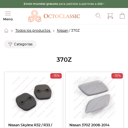
Envío mundial gratuito
para pedidos superiores a £99.*
Buscar
Menú
Todos los productos
Nissan
/ 370Z
Categorías
370Z
-15%
-15%
Nissan Skyline R32 / R33 /
Nissan 370Z 2008-2014