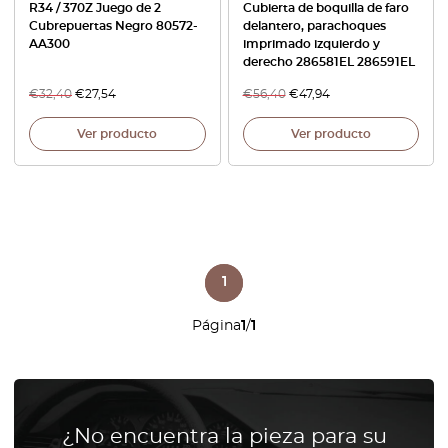
R34 / 370Z Juego de 2
Cubierta de boquilla de faro
Cubrepuertas Negro 80572-
delantero, parachoques
AA300
imprimado izquierdo y
derecho 286581EL 286591EL
€
32,40
€
27,54
€
56,40
€
47,94
Ver producto
Ver producto
1
Página
1
/
1
¿No encuentra la pieza para su