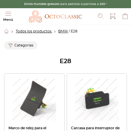
Envío mundial gratuito
para pedidos superiores a £99.*
Buscar
Menú
Todos los productos
BMW
/ E28
Categorías
E28
Marco de reloj para el
Carcasa para interruptor de