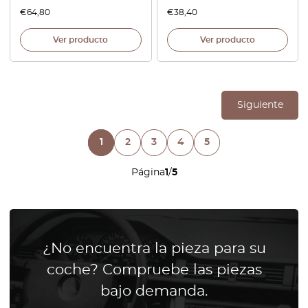
€
64,80
€
38,40
Ver producto
Ver producto
Siguiente
1
2
3
4
5
Página
1
/
5
¿No encuentra la pieza para su
coche? Compruebe las piezas
bajo demanda.