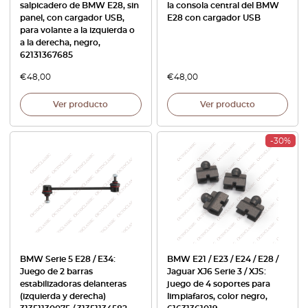
salpicadero de BMW E28, sin
la consola central del BMW
panel, con cargador USB,
E28 con cargador USB
para volante a la izquierda o
a la derecha, negro,
62131367685
€
48,00
€
48,00
Ver producto
Ver producto
-30%
BMW Serie 5 E28 / E34:
BMW E21 / E23 / E24 / E28 /
Juego de 2 barras
Jaguar XJ6 Serie 3 / XJS:
estabilizadoras delanteras
juego de 4 soportes para
(izquierda y derecha)
limpiafaros, color negro,