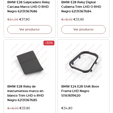
BMW E28 Salpicadero Reloj
BMW E28 Reloj Digital
Carcasa Marco LHD O RHD
Cubierta Trim LHD O RHD
Negro 62131367686
Negro 62131367684
€
54,00
€
37,80
€
48,00
€
33,60
Ver producto
Ver producto
-30%
BMW E28 Reloj de
BMW E24 E28 Shift Boot
instrumentos marco en
Frame LHD Negro
blanco Trim LHD o RHD
51161839620
Negro 62131367685
€
48,00
€
33,60
€
34,80