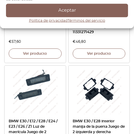
Aceptar
BMW E30 / E28 / E34 Strut
BMW E12 / E21 / E28 / E34 /
Política de privacidad
Términos del servicio
Bearing Front juego de 2
E30 balancín para motores
31331139452
de 6 cilindros Juego de 2
11331271429
€
57,60
€
46,80
Ver producto
Ver producto
BMW E30 / E12 / E28 / E24 /
BMW E30 / E28 interior
E23 / E26 / Z1 Luz de
manija de la puerta Juego de
matrícula Juego de 2
2 izquierda y derecha