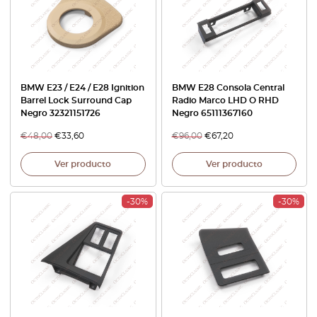
BMW E23 / E24 / E28 Ignition
BMW E28 Consola Central
Barrel Lock Surround Cap
Radio Marco LHD O RHD
Negro 32321151726
Negro 65111367160
€
48,00
€
33,60
€
96,00
€
67,20
Ver producto
Ver producto
-30%
-30%