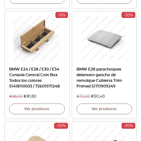
-15%
-30%
BMW E24 / E28 / E30 / E34
BMW E28 parachoques
Consola Central Coin Box
delantero gancho de
Todos los colores
remolque Cubierta Trim
51418110033 / 72601971248
Primed 51711909249
€
96,00
€
81,60
€
72,00
€
50,40
Ver producto
Ver producto
-30%
-30%