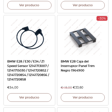
Ver producto
Ver producto
-30%
BMW E28 / E30 / E34 / Z1
BMW E28 Caja del
Speed Sensor 12141713007 /
Interruptor Panel Trim
12141715030 / 12141720852 /
Negro 1964900
12141720854 / 12141720856 /
12141720858
€
54,00
€
48,00
€
33,60
Ver producto
Ver producto