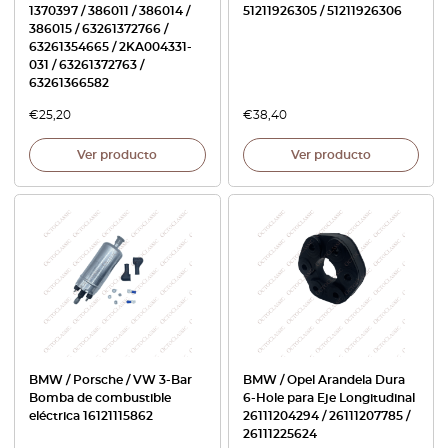
1370397 / 386011 / 386014 /
51211926305 / 51211926306
386015 / 63261372766 /
63261354665 / 2KA004331-
031 / 63261372763 /
63261366582
€
25,20
€
38,40
Ver producto
Ver producto
BMW / Porsche / VW 3-Bar
BMW / Opel Arandela Dura
Bomba de combustible
6-Hole para Eje Longitudinal
eléctrica 16121115862
26111204294 / 26111207785 /
26111225624