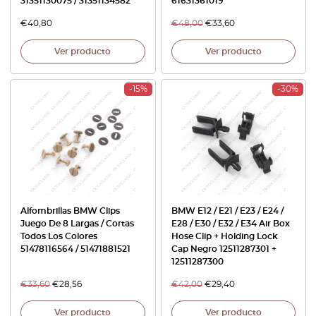
31351130075 / 31351134582
61631361019
€
40,80
€
48,00
€
33,60
Ver producto
Ver producto
-15%
-30%
Alfombrillas BMW Clips
BMW E12 / E21 / E23 / E24 /
Juego De 8 Largas / Cortas
E28 / E30 / E32 / E34 Air Box
Todos Los Colores
Hose Clip + Holding Lock
51478116564 / 51471881521
Cap Negro 12511287301 +
12511287300
€
33,60
€
28,56
€
42,00
€
29,40
Ver producto
Ver producto